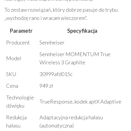
To zestaw rozwiązań, który dobrze pasuje do trybu
„wychodzę rano i wracam wieczorem”.
Parametr
Specyfikacja
Producent
Sennheiser
Sennheiser MOMENTUM True
Model
Wireless 3 Graphite
SKU
30999afd015c
Cena
949 zł
Technologie
TrueResponse, kodek aptX Adaptive
dźwięku
Redukcja
Adaptacyjna redukcja hałasu
hałasu
(automatyczna)