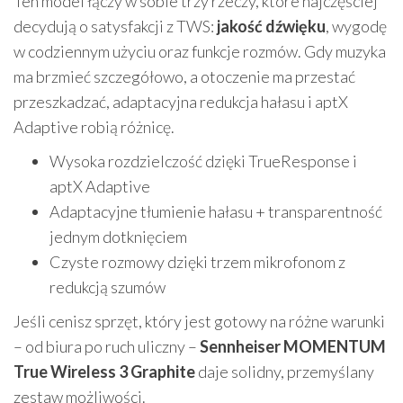
Ten model łączy w sobie trzy rzeczy, które najczęściej
decydują o satysfakcji z TWS:
jakość dźwięku
, wygodę
w codziennym użyciu oraz funkcje rozmów. Gdy muzyka
ma brzmieć szczegółowo, a otoczenie ma przestać
przeszkadzać, adaptacyjna redukcja hałasu i aptX
Adaptive robią różnicę.
Wysoka rozdzielczość dzięki TrueResponse i
aptX Adaptive
Adaptacyjne tłumienie hałasu + transparentność
jednym dotknięciem
Czyste rozmowy dzięki trzem mikrofonom z
redukcją szumów
Jeśli cenisz sprzęt, który jest gotowy na różne warunki
– od biura po ruch uliczny –
Sennheiser MOMENTUM
True Wireless 3 Graphite
daje solidny, przemyślany
zestaw możliwości.