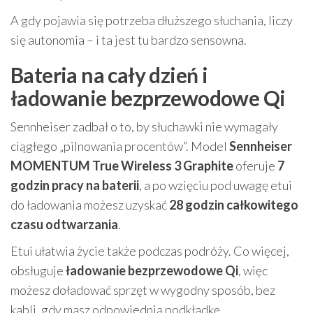
A gdy pojawia się potrzeba dłuższego słuchania, liczy
się autonomia – i ta jest tu bardzo sensowna.
Bateria na cały dzień i
ładowanie bezprzewodowe Qi
Sennheiser zadbał o to, by słuchawki nie wymagały
ciągłego „pilnowania procentów”. Model
Sennheiser
MOMENTUM True Wireless 3 Graphite
oferuje
7
godzin pracy na baterii
, a po wzięciu pod uwagę etui
do ładowania możesz uzyskać
28 godzin całkowitego
czasu odtwarzania
.
Etui ułatwia życie także podczas podróży. Co więcej,
obsługuje
ładowanie bezprzewodowe Qi
, więc
możesz doładować sprzęt w wygodny sposób, bez
kabli, gdy masz odpowiednią podkładkę.