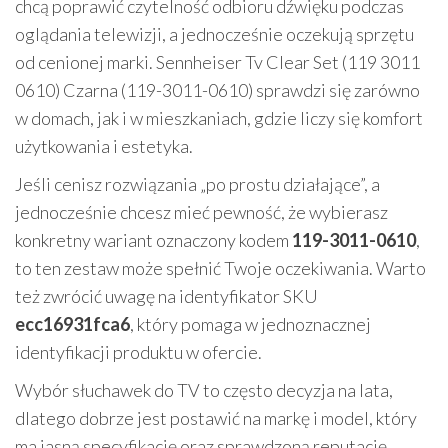
chcą poprawić czytelność odbioru dźwięku podczas
oglądania telewizji, a jednocześnie oczekują sprzętu
od cenionej marki. Sennheiser Tv Clear Set (119 3011
0610) Czarna (119-3011-0610) sprawdzi się zarówno
w domach, jak i w mieszkaniach, gdzie liczy się komfort
użytkowania i estetyka.
Jeśli cenisz rozwiązania „po prostu działające”, a
jednocześnie chcesz mieć pewność, że wybierasz
konkretny wariant oznaczony kodem
119-3011-0610
,
to ten zestaw może spełnić Twoje oczekiwania. Warto
też zwrócić uwagę na identyfikator SKU
ecc16931fca6
, który pomaga w jednoznacznej
identyfikacji produktu w ofercie.
Wybór słuchawek do TV to często decyzja na lata,
dlatego dobrze jest postawić na markę i model, który
ma jasną specyfikację oraz sprawdzoną reputację.