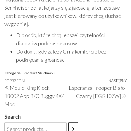
Sennheiser od lat kojarzy się z jakością, a ten zestaw
jest kierowany do użytkowników, którzy chcą słuchać
wygodniej.
Dla osób, które chcą lepszej czytelności
dialogów podczas seansów
Do domu, gdy zależy Ci na komforcie bez
podkręcania głośności
Kategoria
Produkt
Słuchawki
Nawigacja
Poprzedni
POPRZEDNI
NASTĘPNY
N
Mould King Klocki
Esperanza Trooper Biało-
wpisu
wpis
w
18002 App R/C Buggy 4X4
Czarny [EGG107W]
Moc
Search