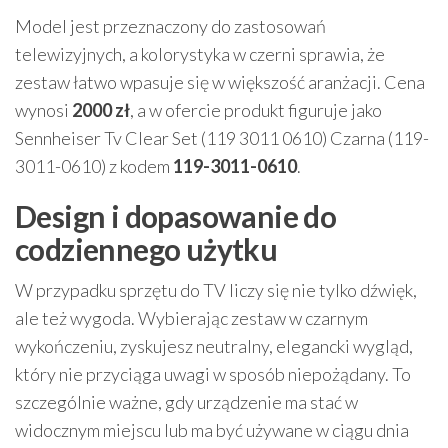
Model jest przeznaczony do zastosowań
telewizyjnych, a kolorystyka w czerni sprawia, że
zestaw łatwo wpasuje się w większość aranżacji. Cena
wynosi
2000 zł
, a w ofercie produkt figuruje jako
Sennheiser Tv Clear Set (119 3011 0610) Czarna (119-
3011-0610) z kodem
119-3011-0610
.
Design i dopasowanie do
codziennego użytku
W przypadku sprzętu do TV liczy się nie tylko dźwięk,
ale też wygoda. Wybierając zestaw w czarnym
wykończeniu, zyskujesz neutralny, elegancki wygląd,
który nie przyciąga uwagi w sposób niepożądany. To
szczególnie ważne, gdy urządzenie ma stać w
widocznym miejscu lub ma być używane w ciągu dnia