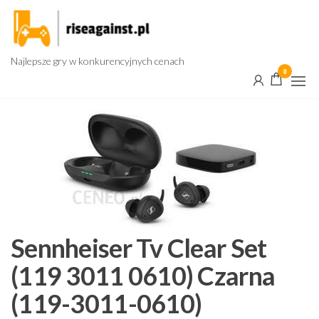
Przejdź
do
treści
Najlepsze gry w konkurencyjnych cenach
0
Sennheiser Tv Clear Set
(119 3011 0610) Czarna
(119-3011-0610)