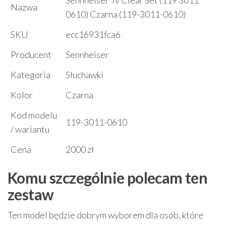
Sennheiser Tv Clear Set (119 3011
Nazwa
0610) Czarna (119-3011-0610)
SKU
ecc16931fca6
Producent
Sennheiser
Kategoria
Słuchawki
Kolor
Czarna
Kod modelu
119-3011-0610
/ wariantu
Cena
2000 zł
Komu szczególnie polecam ten
zestaw
Ten model będzie dobrym wyborem dla osób, które