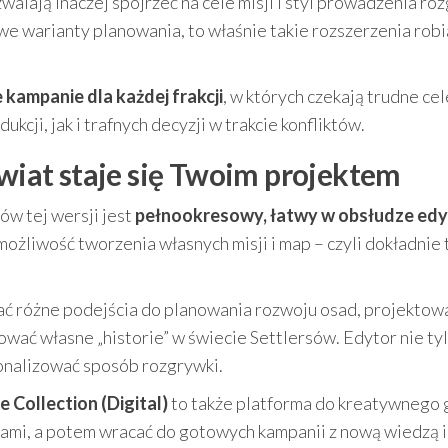
alają inaczej spojrzeć na cele misji i styl prowadzenia roz
owe warianty planowania, to właśnie takie rozszerzenia robi
 kampanie dla każdej frakcji
, w których czekają trudne cel
ji, jak i trafnych decyzji w trakcie konfliktów.
świat staje się Twoim projektem
w tej wersji jest
pełnookresowy, łatwy w obsłudze edy
możliwość tworzenia własnych misji i map – czyli dokładnie 
zać różne podejścia do planowania rozwoju osad, projektow
wać własne „historie” w świecie Settlersów. Edytor nie ty
onalizować sposób rozgrywki.
e Collection (Digital)
to także platforma do kreatywnego g
łami, a potem wracać do gotowych kampanii z nową wiedzą i