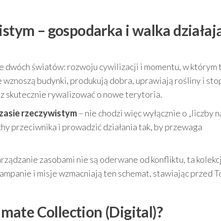
istym – gospodarka i walka działaj
ie dwóch światów: rozwoju cywilizacji i momentu, w którym 
ie wznoszą budynki, produkują dobra, uprawiają rośliny i st
 skutecznie rywalizować o nowe terytoria.
czasie rzeczywistym
– nie chodzi więc wyłącznie o „liczby n
hy przeciwnika i prowadzić działania tak, by przewaga
arządzanie zasobami nie są oderwane od konfliktu, ta kolekc
kampanie i misje wzmacniają ten schemat, stawiając przed 
imate Collection (Digital)?