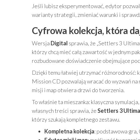
Jeśli lubisz eksperymentować, edytor pozwal
warianty strategii, zmieniać warunki i sprawd
Cyfrowa kolekcja, która daj
Wersja
Digital
sprawia, że „Settlers 3 Ultim
którzy chcą mieć całą zawartość w jednym pak
rozbudowane doświadczenie obejmujące pods
Dzięki temu łatwiej utrzymać różnorodność: k
Mission CD pozwalają wracać do wyzwań na r
misji i map otwiera drzwi do tworzenia.
To właśnie ta mieszanka: klasyczna symulacja,
własnych treści sprawia, że
Settlers 3 Ultima
którzy szukają kompletnego zestawu.
Kompletna kolekcja
: podstawowa gra, 