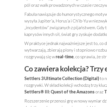
pól oraz walk prowadzonych w czasie rzeczyw
Fabuła nawiązuje do humorystycznego motyw
wysyła Jupiter’a, Horus’a i Ch’ib-Yu w niezw
„incydentów” związanych z pijaństwem. Gdy tró
kaprysów innych sił, świat gry zyskuje dodatk
W praktyce jednak najważniejsze jest to, co 
wytwarzają, zbierają plony i stopniowo rozbu
rozgrywają się w
real-time
, co sprawia, że s
Co zawiera kolekcja? Trzy
Settlers 3 Ultimate Collection (Digital)
to n
rozgrywki. W skład kolekcji wchodzą trzy klu
Settlers® III: Quest of the Amazons
oraz
T
Rozszerzenie przenosi grę w nowy wymiar dzi