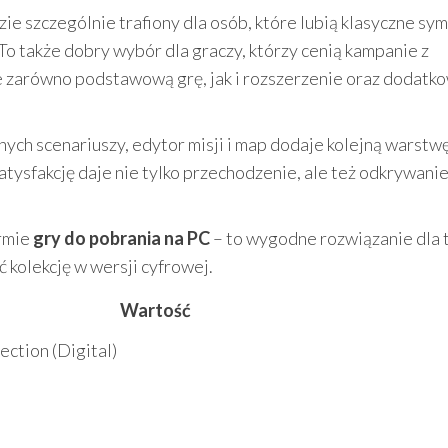
ie szczególnie trafiony dla osób, które lubią klasyczne sy
 To także dobry wybór dla graczy, którzy cenią kampanie z
e zarówno podstawową grę, jak i rozszerzenie oraz dodatk
nych scenariuszy, edytor misji i map dodaje kolejną warstw
atysfakcję daje nie tylko przechodzenie, ale też odkrywani
ormie
gry do pobrania na PC
– to wygodne rozwiązanie dla 
 kolekcję w wersji cyfrowej.
Wartość
ection (Digital)