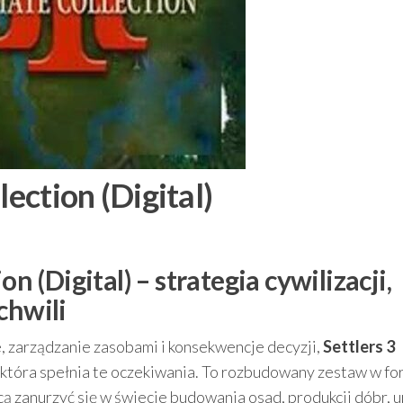
lection (Digital)
on (Digital) – strategia cywilizacji,
chwili
ie, zarządzanie zasobami i konsekwencje decyzji,
Settlers 3
 która spełnia te oczekiwania. To rozbudowany zestaw w fo
cą zanurzyć się w świecie budowania osad, produkcji dóbr, 