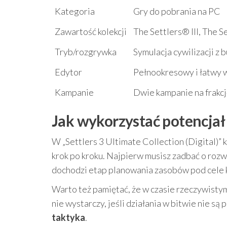
Kategoria
Gry do pobrania na PC
Zawartość kolekcji
The Settlers® III, The S
Tryb/rozgrywka
Symulacja cywilizacji z
Edytor
Pełnookresowy i łatwy w
Kampanie
Dwie kampanie na frakc
Jak wykorzystać potencjał 
W „Settlers 3 Ultimate Collection (Digital)”
krok po kroku. Najpierw musisz zadbać o rozw
dochodzi etap planowania zasobów pod cele ko
Warto też pamiętać, że w czasie rzeczywistym
nie wystarczy, jeśli działania w bitwie nie s
taktyka
.