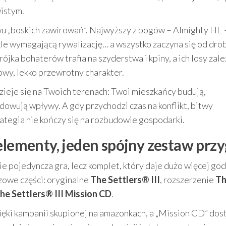
istym.
u „boskich zawirowań”. Najwyższy z bogów – Almighty HE 
ykle wymagającą rywalizację… a wszystko zaczyna się od dro
jka bohaterów trafia na szyderstwa i kpiny, a ich losy zale
owy, lekko przewrotny charakter.
dzieje się na Twoich terenach: Twoi mieszkańcy budują,
dowują wpływy. A gdy przychodzi czas na konflikt, bitwy
trategia nie kończy się na rozbudowie gospodarki.
 elementy, jeden spójny zestaw prz
ie pojedyncza gra, lecz komplet, który daje dużo więcej god
czowe części: oryginalne
The Settlers® III
, rozszerzenie
T
he Settlers® III Mission CD
.
ęki kampanii skupionej na amazonkach, a „Mission CD” dos