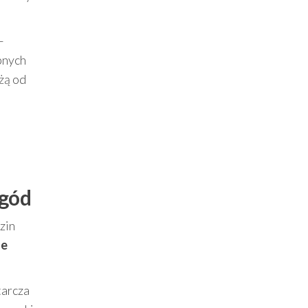
–
bnych
żą od
ygód
zin
he
tarcza