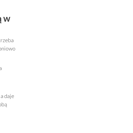
ą w
trzeba
opniowo
a
ja daje
Tobą