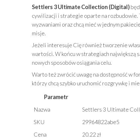
Settlers 3 Ultimate Collection (Digital)
będz
cywilizacji i strategie oparte na rozbudowie.
wyzwaniami oraz chcą mieć w jednym pakieci
misje.
Jeżeli interesuje Cię również tworzenie włas
wartości. W końcu w strategiach największą s
nowych sposobów osiągania celu.
Warto też zwrócić uwagę na dostępność w f
którzy chcą szybko uruchomić rozgrywkę i mieć
Parametr
Nazwa
Settlers 3 Ultimate Coll
SKU
29964822abe5
Cena
20.22 zł