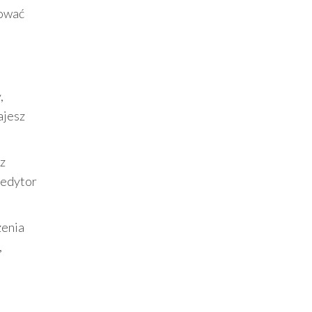
tować
,
ajesz
 z
 edytor
zenia
,