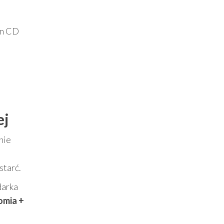
on CD
ej
nie
starć.
darka
omia +