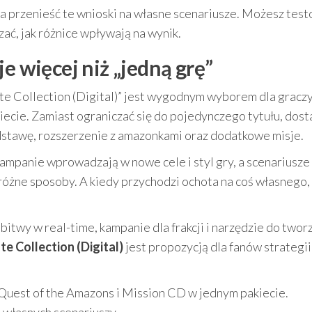
a przenieść te wnioski na własne scenariusze. Możesz tes
zać, jak różnice wpływają na wynik.
e więcej niż „jedną grę”
ate Collection (Digital)” jest wygodnym wyborem dla graczy
iecie. Zamiast ograniczać się do pojedynczego tytułu, dost
tawę, rozszerzenie z amazonkami oraz dodatkowe misje.
ampanie wprowadzają w nowe cele i styl gry, a scenariusze
óżne sposoby. A kiedy przychodzi ochota na coś własnego,
 bitwy w real-time, kampanie dla frakcji i narzędzie do twor
te Collection (Digital)
jest propozycją dla fanów strategii
Quest of the Amazons i Mission CD w jednym pakiecie.