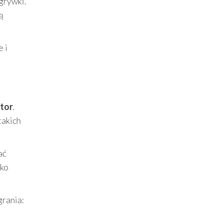
grywki.
ą
e i
tor
.
takich
ać
lko
rania: