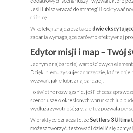
dodatkowych scenariuszy i wyzwań, które pozw
Jeśli lubisz wracać do strategii i odkrywać n
różnicę.
W kolekcji znajdziesz także
dwie ekscytujące
zadania wymagające zarówno efektywnej produkc
Edytor misji i map – Twój 
Jednym z najbardziej wartościowych elementó
Dzięki niemu zyskujesz narzędzie, które daje 
wyzwań, jakie lubisz najbardziej.
To świetne rozwiązanie, jeśli chcesz sprawd
scenariusze o określonych warunkach lub budo
wydłuża żywotność gry, ale też pozwala pers
W praktyce oznacza to, że
Settlers 3 Ultimat
możesz tworzyć, testować i dzielić się pomys