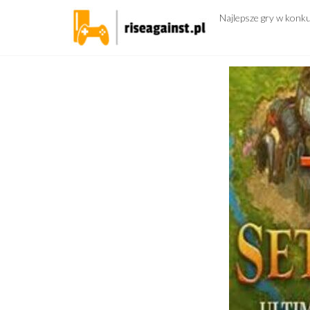
Przejdź
Najlepsze gry w konk
do
treści