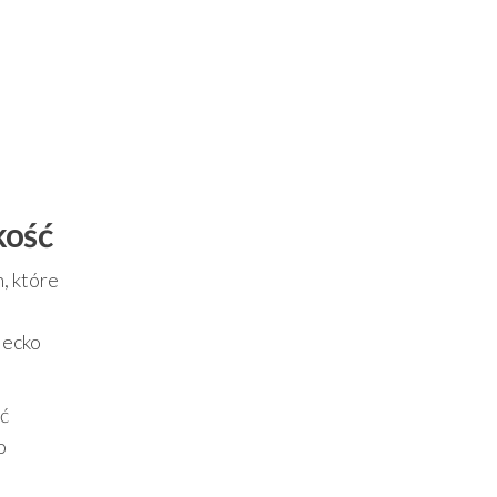
kość
, które
iecko
ać
o