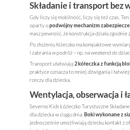
Składanie i transport bez
Gdy liczy się mobilność, liczy się też czas. T
oparty o
podwójny mechanizm zabezpiecze
masz pewność, że konstrukcja działa zgodnie 
Po złożeniu łóżeczko ma kompaktowe wymiar
i zabrania w podróż – np. na weekend do dzia
Transport ułatwiają
2 kółeczka z funkcją bl
praktyce oznacza to mniej dźwigania i łatwie
rzeczy dla dziecka.
Wentylacja, obserwacja i ł
Severno Kids Łóżeczko Turystyczne Składan
dla dziecka w ciągu dnia.
Boki wykonane z si
jednocześnie umożliwiają dziecku kontakt z o