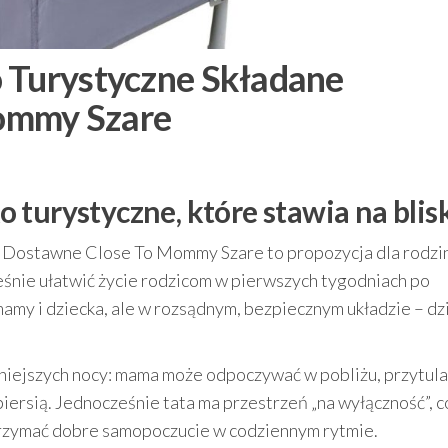
 Turystyczne Składane
ommy Szare
 turystyczne, które stawia na blis
 Dostawne Close To Mommy Szare to propozycja dla rodzin
eśnie ułatwić życie rodzicom w pierwszych tygodniach po
mamy i dziecka, ale w rozsądnym, bezpiecznym układzie – dz
jniejszych nocy: mama może odpoczywać w pobliżu, przytul
iersią. Jednocześnie tata ma przestrzeń „na wyłączność”, c
utrzymać dobre samopoczucie w codziennym rytmie.