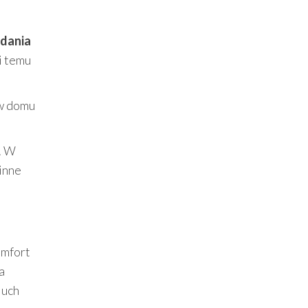
adania
i temu
 w domu
. W
inne
omfort
 a
luch