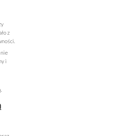
zy
ło z
wności.
lnie
y i
.
ą
oraz