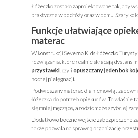
Łóżeczko zostało zaprojektowane tak, aby ws
praktyczne w podróży oraz w domu. Szary kolor
Funkcje ułatwiające opiek
materac
W konstrukcji Severno Kids Łóżeczko Turys
rozwiązania, które realnie skracają dystans 
przystawki
, czyli
opuszczany jeden bok koj
nocnej pielęgnacji.
Podwieszany materac dla niemowląt zapewni
łóżeczka do potrzeb opiekunów. To właśnie ta
się mniej męczące, a rodzic może szybciej za
Dodatkowo boczne wejście zabezpieczone zam
także pozwala na sprawną organizację przestr