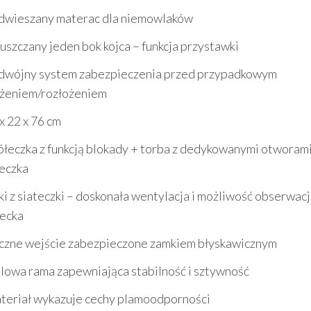
dwieszany materac dla niemowlaków
szczany jeden bok kojca – funkcja przystawki
dwójny system zabezpieczenia przed przypadkowym
ożeniem/rozłożeniem
x 22 x 76 cm
ółeczka z funkcją blokady + torba z dedykowanymi otworami
łeczka
i z siateczki – doskonała wentylacja i możliwość obserwacj
iecka
czne wejście zabezpieczone zamkiem błyskawicznym
lowa rama zapewniająca stabilność i sztywność
teriał wykazuje cechy plamoodporności