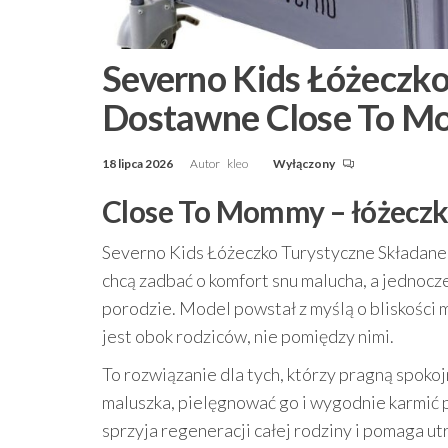
Severno Kids Łóżeczko
Dostawne Close To M
18 lipca 2026
Autor
kleo
Wyłączony
Close To Mommy – łóżeczko
Severno Kids Łóżeczko Turystyczne Składane
chcą zadbać o komfort snu malucha, a jednocz
porodzie. Model powstał z myślą o bliskości 
jest obok rodziców, nie pomiędzy nimi.
To rozwiązanie dla tych, którzy pragną spoko
maluszka, pielęgnować go i wygodnie karmić p
sprzyja regeneracji całej rodziny i pomaga 