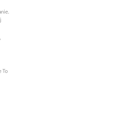
anie.
j
o
e To