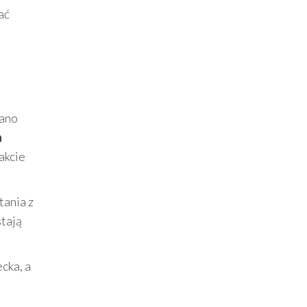
ać
wano
a
akcie
ania z
stają
cka, a