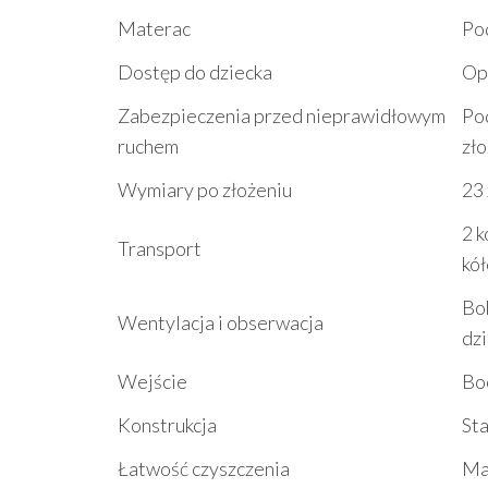
Materac
Po
Dostęp do dziecka
Opu
Zabezpieczenia przed nieprawidłowym
Po
ruchem
zł
Wymiary po złożeniu
23 
2 k
Transport
kó
Bok
Wentylacja i obserwacja
dz
Wejście
Bo
Konstrukcja
Sta
Łatwość czyszczenia
Ma