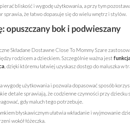
pierać bliskość i wygodę użytkowania, a przy tym pozostaw
 sprawia, że łatwo dopasuje się do wielu wnętrz i stylów.
ę: opuszczany bok i podwieszany
tyczne Składane Dostawne Close To Mommy Szare zastoso
między rodzicem a dzieckiem. Szczególnie ważna jest
funkcj
ca
, dzięki któremu łatwiej uzyskasz dostęp do maluszka w tr
a wygodę użytkowania i pozwala dopasować sposób korzyst
kie detale sprawiają, że codzienne czynności przy dziecku 
reagować, gdy maluch tego potrzebuje.
kiem błyskawicznym ułatwia wkładanie i wyjmowanie dzie
zeni wokół łóżeczka.