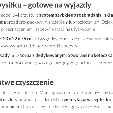
 wysiłku – gotowe na wyjazdy
en model wykorzystuje
system szybkiego rozkładania i skł
nia
przed przypadkowym złożeniem lub rozłożeniem. Dzięk
z przeznaczeniem i zapewnia stabilne użytkowanie.
y:
23 x 22 x 76 cm
. To wygodny format do przechowywania
dków, wyjazd rodzinny czy krótkie pobyty.
okady
oraz
torba z dedykowanymi otworami na kółeczka
jsze manewrowanie, szczególnie gdy w rękach masz jeszcze 
atwe czyszczenie
e Dostawne Close To Mommy Szare to także przemyślany k
ateczki
zapewniają bardzo dobrą
wentylację w ciepłe dni
,
toczeniem. Dla rodziców to z kolei wygoda obserwacji – ma