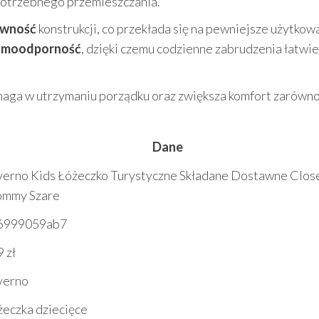
potrzebnego przemieszczania.
tywność
konstrukcji, co przekłada się na pewniejsze użytkow
amoodporność
, dzięki czemu codzienne zabrudzenia łatwie
maga w utrzymaniu porządku oraz zwiększa komfort zarówn
Dane
verno Kids Łóżeczko Turystyczne Składane Dostawne Clos
mmy Szare
6999059ab7
 zł
verno
żeczka dziecięce