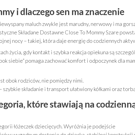
mmy i dlaczego sen ma znaczenie
 niewyspany maluch zwykle jest marudny, nerwowy i ma gors
rystyczne Składane Dostawne Close To Mommy Szare powsta
nej nocy – takiej, która daje energię do codziennych akty
ch życia, gdy kontakt i szybka reakcja opiekuna są szczegó
bok siebie” pomaga zachować komfort i odpoczynek dla mam
est obok rodziców, nie pomiędzy nimi.
– szybkie składanie i transport ułatwiony kółkami oraz torbą
egoria, które stawiają na codzienn
egorii łóżeczek dziecięcych. Wyróżnia je podejście
ców: wygodnym dostępie do dziecka, stabilnej konstrukcji 