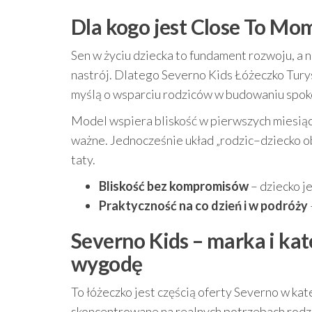
Dla kogo jest Close To Mo
Sen w życiu dziecka to fundament rozwoju, a
nastrój. Dlatego Severno Kids Łóżeczko Tu
myślą o wsparciu rodziców w budowaniu spokoj
Model wspiera bliskość w pierwszych miesiąca
ważne. Jednocześnie układ „rodzic–dziecko o
taty.
Bliskość bez kompromisów
– dziecko j
Praktyczność na co dzień i w podróży
Severno Kids – marka i kat
wygodę
To łóżeczko jest częścią oferty Severno w kat
skoncentrowane na realnych potrzebach rodzi