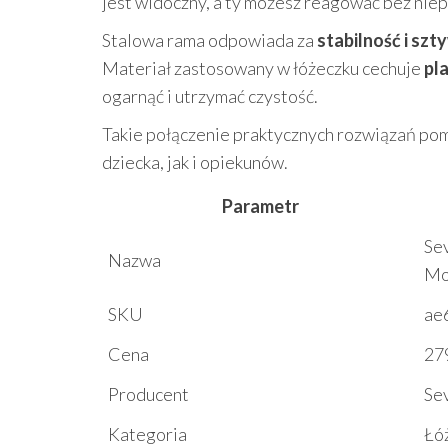
jest widoczny, a ty możesz reagować bez nie
Stalowa rama odpowiada za
stabilność i sz
Materiał zastosowany w łóżeczku cechuje
pl
ogarnąć i utrzymać czystość.
Takie połączenie praktycznych rozwiązań po
dziecka, jak i opiekunów.
Parametr
Se
Nazwa
Mo
SKU
ae
Cena
279
Producent
Se
Kategoria
Łó