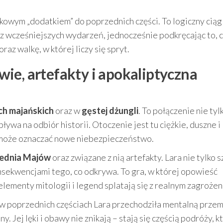
dkowym „dodatkiem” do poprzednich części. To logiczny ciąg
y z wcześniejszych wydarzeń, jednocześnie podkręcając to, 
oraz walkę, w której liczy się spryt.
ie, artefakty i apokaliptyczna
ch majańskich
oraz w
gęstej dżungli
. To połączenie nie tyl
wa na odbiór historii. Otoczenie jest tu ciężkie, duszne i
y może oznaczać nowe niebezpieczeństwo.
iednia Majów
oraz związane z nią artefakty. Lara nie tylko 
nsekwencjami tego, co odkrywa. To gra, w której opowieść
elementy mitologii i legend splatają się z realnym zagroże
w poprzednich częściach Lara przechodziła mentalną przem
. Jej lęki i obawy nie znikają – stają się częścią podróży, k