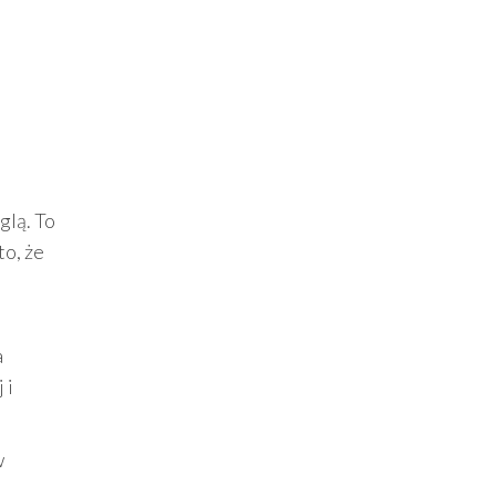
glą. To
to, że
a
 i
w