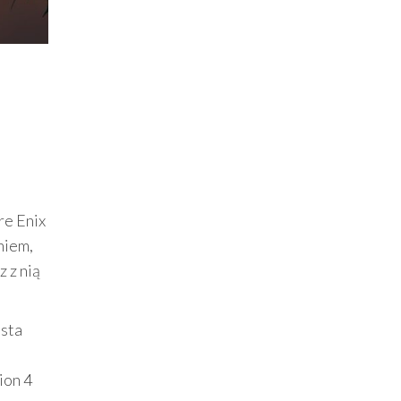
re Enix
niem,
z z nią
asta
ion 4