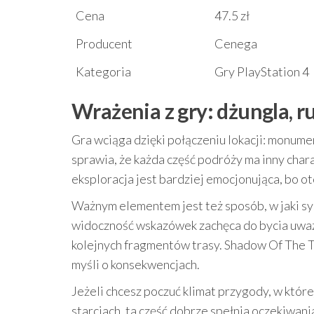
Cena
47.5 zł
Producent
Cenega
Kategoria
Gry PlayStation 4
Wrażenia z gry: dżungla, r
Gra wciąga dzięki połączeniu lokacji: monumen
sprawia, że każda część podróży ma inny chara
eksploracja jest bardziej emocjonująca, bo 
Ważnym elementem jest też sposób, w jaki s
widoczność wskazówek zachęca do bycia uważn
kolejnych fragmentów trasy. Shadow Of The To
myśli o konsekwencjach.
Jeżeli chcesz poczuć klimat przygody, w której
starciach, ta część dobrze spełnia oczekiwani