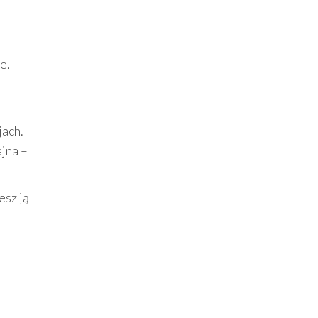
e.
jach.
jna –
esz ją