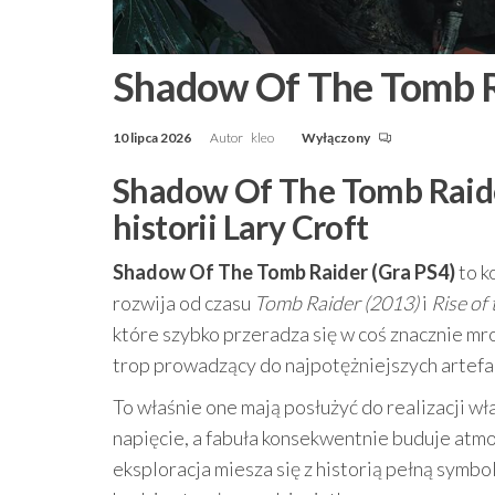
Shadow Of The Tomb R
10 lipca 2026
Autor
kleo
Wyłączony
Shadow Of The Tomb Raider
historii Lary Croft
Shadow Of The Tomb Raider (Gra PS4)
to k
rozwija od czasu
Tomb Raider (2013)
i
Rise of
które szybko przeradza się w coś znacznie mr
trop prowadzący do najpotężniejszych artef
To właśnie one mają posłużyć do realizacji w
napięcie, a fabuła konsekwentnie buduje atmos
eksploracja miesza się z historią pełną symbo