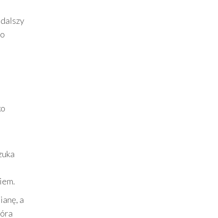
 dalszy
co
ko
szuka
niem.
ianę, a
tóra