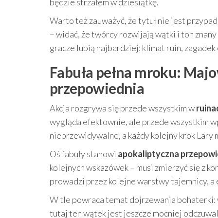
będzie strzałem w dziesiątkę.
Warto też zauważyć, że tytuł nie jest przypa
– widać, że twórcy rozwijają wątki i ton znan
gracze lubią najbardziej: klimat ruin, zagadek 
Fabuła pełna mroku: Majow
przepowiednia
Akcja rozgrywa się przede wszystkim w
ruina
wygląda efektownie, ale przede wszystkim wpły
nieprzewidywalne, a każdy kolejny krok Lar
Oś fabuły stanowi
apokaliptyczna przepow
kolejnych wskazówek – musi zmierzyć się z ko
prowadzi przez kolejne warstwy tajemnicy, a 
W tle powraca temat dojrzewania bohaterki: 
tutaj ten wątek jest jeszcze mocniej odczuwalny