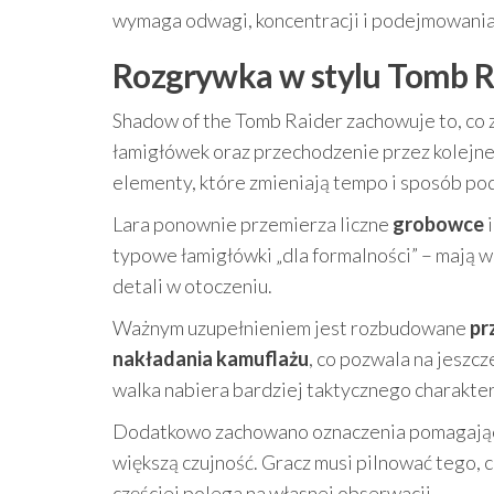
wymaga odwagi, koncentracji i podejmowania
Rozgrywka w stylu Tomb R
Shadow of the Tomb Raider zachowuje to, co 
łamigłówek oraz przechodzenie przez kolejne
elementy, które zmieniają tempo i sposób po
Lara ponownie przemierza liczne
grobowce
i
typowe łamigłówki „dla formalności” – mają 
detali w otoczeniu.
Ważnym uzupełnieniem jest rozbudowane
pr
nakładania kamuflażu
, co pozwala na jeszc
walka nabiera bardziej taktycznego charakteru,
Dodatkowo zachowano oznaczenia pomagające
większą czujność. Gracz musi pilnować tego, 
częściej polega na własnej obserwacji.