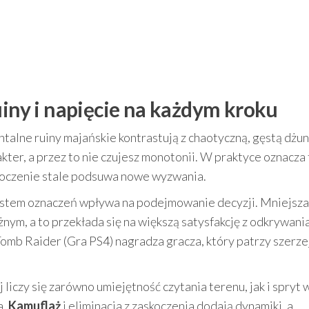
uiny i napięcie na każdym kroku
talne ruiny majańskie kontrastują z chaotyczną, gęstą dżun
kter, a przez to nie czujesz monotonii. W praktyce oznacza 
otoczenie stale podsuwa nowe wyzwania.
ystem oznaczeń wpływa na podejmowanie decyzji. Mniejsza
ym, a to przekłada się na większą satysfakcję z odkrywani
mb Raider (Gra PS4) nagradza gracza, który patrzy szerzej
 liczy się zarówno umiejętność czytania terenu, jak i spryt 
a.
Kamuflaż
i eliminacja z zaskoczenia dodają dynamiki, a