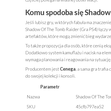
Komu spodoba się Shadow 
Jeśli lubisz gry, w których fabuła ma znaczenie
Shadow Of The Tomb Raider (Gra PS4) łączy w
artefaktów, które mogą zmienić bieg wydarze
To także propozycja dla osób, które cenią ek
Dodatkowo system kamuflażu i nacisk na eleme
wymaga planowania i reagowania na sytuację
Producentem jest
Cenega
, a sama gra trafia
do swojej kolekcji i konsoli.
Parametr
Nazwa
Shadow Of The Tom
SKU
45cfb797ea52