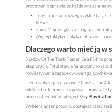
przetrwanie sprawia, że każda sytuacja ma swó
Trzecia odsłona nowego cyklu z Larą Cro
Raider
Ruiny Majów i gęsta dżungla, z centra
Więcej taktyki dzięki kamuflażowi i nac
Dlaczego warto mieć ją w s
Shadow Of The Tomb Raider (Gra PS4) to propo
eksploracją. Tytuł stawia na mroczny ton i bud
rozwiązywania zagadek w wymagających loka
Jeżeli szukasz gry na konsolę PlayStation 4,
właśnie ten kierunek rozgrywki sprawia, że ty
oraz dostępność w kategorii
Gry PlayStation
Wybierając ten produkt, dostajesz część serii,