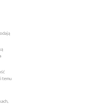
dodają
są
a
ość
ki temu
kach,