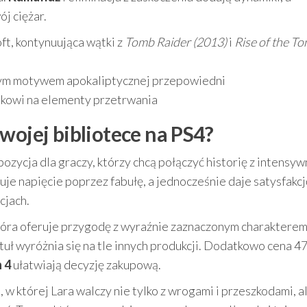
j ciężar.
ft, kontynuująca wątki z
Tomb Raider (2013)
i
Rise of the T
lnym motywem apokaliptycznej przepowiedni
iskowi na elementy przetrwania
wojej bibliotece na PS4?
zycja dla graczy, którzy chcą połączyć historię z intensyw
uje napięcie poprzez fabułę, a jednocześnie daje satysfakcj
cjach.
 która oferuje przygodę z wyraźnie zaznaczonym charakterem
tuł wyróżnia się na tle innych produkcji. Dodatkowo cena 47
 4
ułatwiają decyzję zakupową.
 w której Lara walczy nie tylko z wrogami i przeszkodami, al