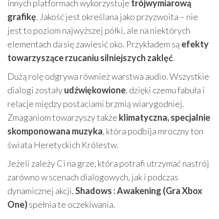
innych platformach wykorzystuje
trójwymiarową
grafikę
. Jakość jest określana jako przyzwoita – nie
jest to poziom najwyższej półki, ale na niektórych
elementach da się zawiesić oko. Przykładem są
efekty
towarzyszące rzucaniu silniejszych zaklęć
.
Dużą rolę odgrywa również warstwa audio. Wszystkie
dialogi zostały
udźwiękowione
, dzięki czemu fabuła i
relacje między postaciami brzmią wiarygodniej.
Zmaganiom towarzyszy także
klimatyczna, specjalnie
skomponowana muzyka
, która podbija mroczny ton
świata Heretyckich Królestw.
Jeżeli zależy Ci na grze, która potrafi utrzymać nastrój
zarówno w scenach dialogowych, jak i podczas
dynamicznej akcji,
Shadows : Awakening (Gra Xbox
One)
spełnia te oczekiwania.