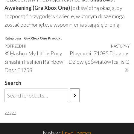
Awakening (Gra Xbox One)
jest świetną okazją, by
rozpocząć przygodę w świecie, w którym dusze mogą
zostać pochłonięte, a wspomnienia stają się bronią.
Kategoria
Gry Xbox One
Produkt
Nawigacja
Poprzedni
POPRZEDNI
NASTĘPNY
N
Hasbro My Little Pony
Playmobil 71085 Dragons
wpisu
wpis
w
Smashin Fashion Rainbow
Dziewięć Światów Icaris Q
Dash F1758
Search
zzzzz
Motyw:
EnvoThemes