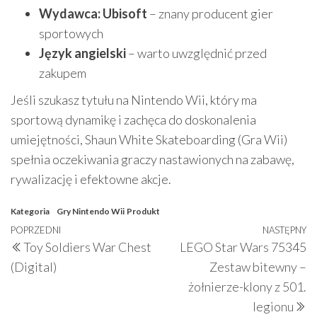
Wydawca: Ubisoft
– znany producent gier
sportowych
Język angielski
– warto uwzględnić przed
zakupem
Jeśli szukasz tytułu na Nintendo Wii, który ma
sportową dynamikę i zachęca do doskonalenia
umiejętności, Shaun White Skateboarding (Gra Wii)
spełnia oczekiwania graczy nastawionych na zabawę,
rywalizację i efektowne akcje.
Kategoria
Gry Nintendo Wii
Produkt
Nawigacja
Poprzedni
POPRZEDNI
NASTĘPNY
N
Toy Soldiers War Chest
LEGO Star Wars 75345
wpisu
wpis
w
(Digital)
Zestaw bitewny –
żołnierze-klony z 501.
legionu