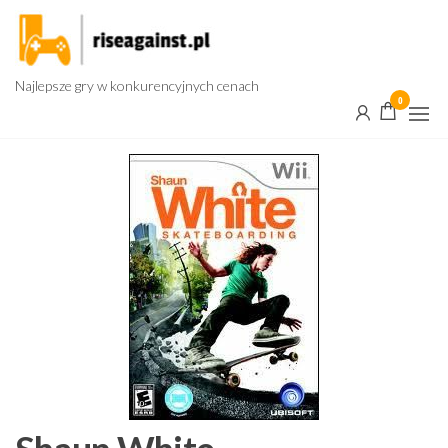
Przejdź
do
treści
Najlepsze gry w konkurencyjnych cenach
0