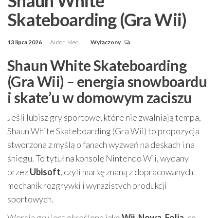
Shaun White
Skateboarding (Gra Wii)
13 lipca 2026
Autor
kleo
Wyłączony
Shaun White Skateboarding
(Gra Wii) – energia snowboardu
i skate’u w domowym zaciszu
Jeśli lubisz gry sportowe, które nie zwalniają tempa,
Shaun White Skateboarding (Gra Wii) to propozycja
stworzona z myślą o fanach wyzwań na deskach i na
śniegu. To tytuł na konsolę Nintendo Wii, wydany
przez
Ubisoft
, czyli markę znaną z dopracowanych
mechanik rozgrywki i wyrazistych produkcji
sportowych.
Wersja gry jest określona jako
Wii. Nowa. Folia
, co