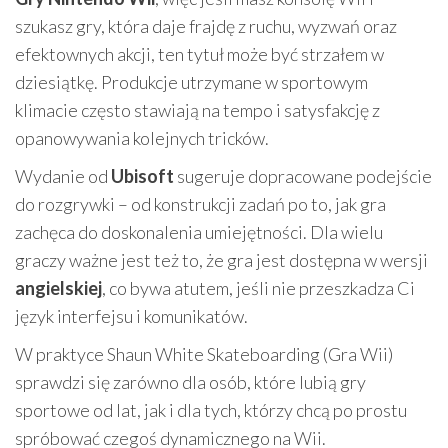
szukasz gry, która daje frajdę z ruchu, wyzwań oraz
efektownych akcji, ten tytuł może być strzałem w
dziesiątkę. Produkcje utrzymane w sportowym
klimacie często stawiają na tempo i satysfakcję z
opanowywania kolejnych tricków.
Wydanie od
Ubisoft
sugeruje dopracowane podejście
do rozgrywki – od konstrukcji zadań po to, jak gra
zachęca do doskonalenia umiejętności. Dla wielu
graczy ważne jest też to, że gra jest dostępna w wersji
angielskiej
, co bywa atutem, jeśli nie przeszkadza Ci
język interfejsu i komunikatów.
W praktyce Shaun White Skateboarding (Gra Wii)
sprawdzi się zarówno dla osób, które lubią gry
sportowe od lat, jak i dla tych, którzy chcą po prostu
spróbować czegoś dynamicznego na Wii.