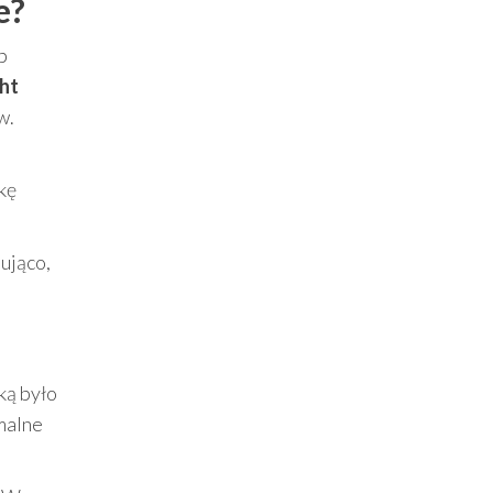
e?
b
ght
w.
kę
ująco,
ką było
malne