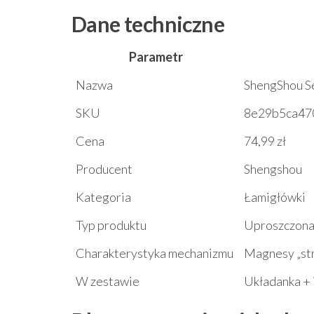
Dane techniczne
Parametr
Nazwa
ShengShou S
SKU
8e29b5ca47
Cena
74,99 zł
Producent
Shengshou
Kategoria
Łamigłówki
Typ produktu
Uproszczona 
Charakterystyka mechanizmu
Magnesy „str
W zestawie
Układanka + 