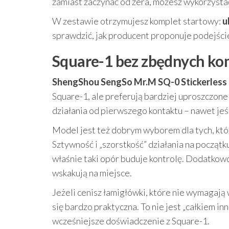
zamiast zaczynać od zera, możesz wykorzystać 
W zestawie otrzymujesz komplet startowy:
u
sprawdzić, jak producent proponuje podejści
Square-1 bez zbędnych komp
ShengShou SengSo Mr.M SQ-0 Stickerless
Square-1, ale preferują bardziej uproszczone
działania od pierwszego kontaktu – nawet jeś
Model jest też dobrym wyborem dla tych, któr
Sztywność i „szorstkość” działania na początk
właśnie taki opór buduje kontrolę. Dodatkow
wskakują na miejsce.
Jeżeli cenisz łamigłówki, które nie wymagaj
się bardzo praktyczna. To nie jest „całkiem i
wcześniejsze doświadczenie z Square-1.