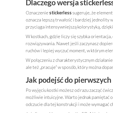
Dlaczego wersja stickerles
Oznaczenie
stickerless
sugeruje, że elementy
oznacza lepszą trwałość i bardziej jednolit
przyciąga intensywniejszą kolorystyką, dzięk
W kostkach, gdzie liczy się szybka orientacja,
rozwiązywania. Nawet jeśli zaczynasz dopier
ruchów i lepiej wyczuć moment, w którym ele
W połączeniu z charakterystycznym działaniem
ale też „pracuje” w sposób, który można dopa
Jak podejść do pierwszych
Po wyjęciu kostki możesz od razu zacząć ćwic
możliwie intuicyjne. Warto jednak pamiętać o
odczucie dla tej konstrukcji i może wymagać c