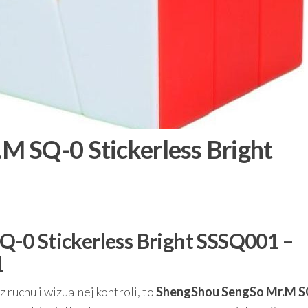
M SQ-0 Stickerless Bright
-0 Stickerless Bright SSSQ001 –
1
z ruchu i wizualnej kontroli, to
ShengShou SengSo Mr.M S