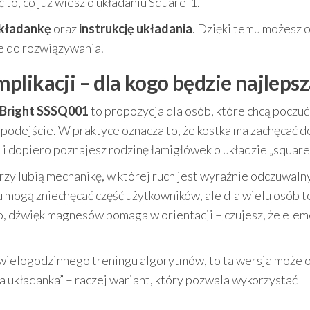
to, co już wiesz o układaniu Square-1.
kładankę
oraz
instrukcję układania
. Dzięki temu możesz 
e do rozwiązywania.
likacji – dla kogo będzie najlepsz
 Bright SSSQ001
to propozycja dla osób, które chcą poczuć
 podejście. W praktyce oznacza to, że kostka ma zachęcać d
li dopiero poznajesz rodzinę łamigłówek o układzie „square”
zy lubią mechanikę, w której ruch jest wyraźnie odczuwalny
u mogą zniechęcać część użytkowników, ale dla wielu osób t
o, dźwięk magnesów pomaga w orientacji – czujesz, że ele
ą wielogodzinnego treningu algorytmów, to ta wersja może 
nna układanka” – raczej wariant, który pozwala wykorzystać