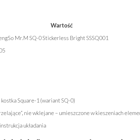
Wartość
engSo Mr.M SQ-0 Stickerless Bright SSSQ001
05
kostka Square-1 (wariant SQ-0)
zelające”, nie wklejane – umieszczone w kieszeniach elem
instrukcja układania