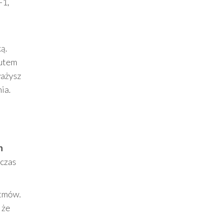
-1,
ą.
tutem
ważysz
nia.
h
dczas
ytmów.
 że