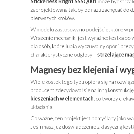
Stickerless Bright SSSQ001
może być strzał
zaprojektowana tak, by od razu zachęcać do d
pierwszych kroków.
W modelu zastosowano podejście, które w pr
Wrażenie mechaniki jest wyraźne: kostka po w
dla osób, które lubią wyczuwalny opór i pre
charakterystyczne odgłosy –
strzelające m
Magnesy bez klejenia i wy
Wiele kostek tego typu opiera się na rozwiąz
producent zdecydował się na inną konstrukcję
kieszeniach w elementach
, co tworzy ciek
układania.
Co ważne, ten projekt jest pomyślany jako wa
Jeśli masz już doświadczenie z klasyczną kostk