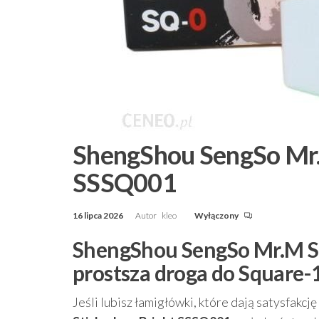
ShengShou SengSo Mr.
SSSQ001
16 lipca 2026
Autor
kleo
Wyłączony
ShengShou SengSo Mr.M SQ
prostsza droga do Square-
Jeśli lubisz łamigłówki, które dają satysfakcję 