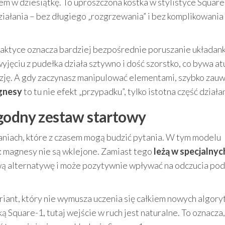
em w dziesiątkę. To uproszczona kostka w stylistyce Square
ziałania – bez długiego „rozgrzewania” i bez komplikowania
aktyce oznacza bardziej bezpośrednie poruszanie układank
yjęciu z pudełka działa sztywno i dość szorstko, co bywa a
cyzję. A gdy zaczynasz manipulować elementami, szybko zau
agnesy
to tu nie efekt „przypadku”, tylko istotna część działa
godny zestaw startowy
aniach, które z czasem mogą budzić pytania. W tym modelu
: magnesy nie są wklejone. Zamiast tego
leżą w specjalnyc
awą alternatywę i może pozytywnie wpływać na odczucia po
riant, który nie wymusza uczenia się całkiem nowych algor
ą Square-1, tutaj wejście w ruch jest naturalne. To oznacza,