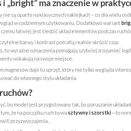
s i „bright” ma znaczenie w praktyc
 nie są oparte na klasycznych naklejkach – co dla wielu osó
y wygląd w codziennym użytkowaniu. Dodatkowo wariant
bri
i czemu łatwiej jest śledzić układ elementów podczas ruchó
 czytelne barwy i kontrast potrafią realnie skrócić czas
o, to wyraźne oznaczenia pomagają szybciej zrozumieć logi
menty wskakują na swoje miejsce.
 magnesów daje to sprzęt, który nie tylko wygląda interes
sować do własnego stylu układania.
 ruchów?
zyć, bo model jest przygotowany tak, by poruszanie układan
 tym, że na początku ruch bywa
sztywny i szorstki
– to nor
hwili przyzwyczajenia.