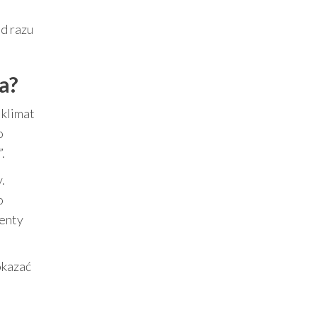
od razu
a?
 klimat
o
.
.
o
menty
okazać