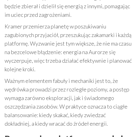
będzie zbierał i dzielił się energią z innymi, pomagając
im uciec przed zagrożeniami.
Kramer przemierza planetę w poszukiwaniu
zagubionych przyjaciół, przeszukując zakamarki i każdą
platformę. Wyzwanie jest tym większe, że nie ma czasu
na bezcelowe błądzenie: energia na Aurorze się
wyczerpuje, więc trzeba działać efektywnie i planować
kolejne kroki.
Ważnym elementem fabuły i mechaniki jest to, że
wędrówka prowadzi przez rozległe poziomy, a postęp
wymaga zarówno eksploracji, jak i świadomego
oszczędzania zasobów. W praktyce oznacza to ciągłe
balansowanie: kiedy skakać, kiedy zwiedzać
dokładniej, a kiedy wracać do źródeł energii.