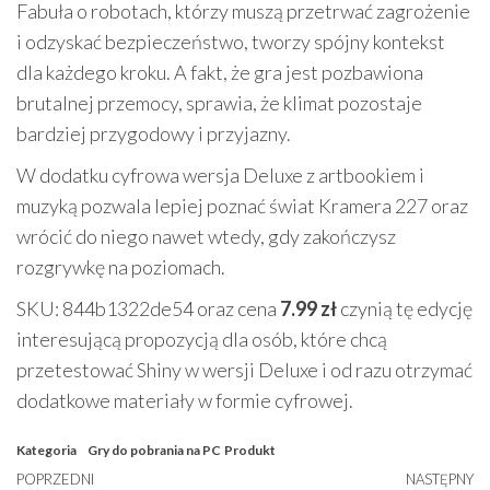
Fabuła o robotach, którzy muszą przetrwać zagrożenie
i odzyskać bezpieczeństwo, tworzy spójny kontekst
dla każdego kroku. A fakt, że gra jest pozbawiona
brutalnej przemocy, sprawia, że klimat pozostaje
bardziej przygodowy i przyjazny.
W dodatku cyfrowa wersja Deluxe z artbookiem i
muzyką pozwala lepiej poznać świat Kramera 227 oraz
wrócić do niego nawet wtedy, gdy zakończysz
rozgrywkę na poziomach.
SKU: 844b1322de54 oraz cena
7.99 zł
czynią tę edycję
interesującą propozycją dla osób, które chcą
przetestować Shiny w wersji Deluxe i od razu otrzymać
dodatkowe materiały w formie cyfrowej.
Kategoria
Gry do pobrania na PC
Produkt
Nawigacja
Poprzedni
POPRZEDNI
NASTĘPNY
N