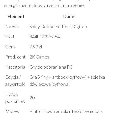
energii każda zdobyta rzecz ma znaczenie.
Element
Dane
Nazwa
Shiny Deluxe Edition (Digital)
SKU
844b1322de54
Cena
7.99 zł
Producent
2K Games
Kategoria
Gry do pobrania na PC
Edycja /
Gra Shiny + artbook (cyfrowy) + ścieżka
zawartość
dźwiękowa (cyfrowa)
Liczba
20
poziomów
Motyw
Platformowa gra akcji bez przemocy, z