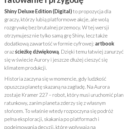
Shiny Deluxe Edition (Digital)
to propozycja dla
graczy, którzy lubią platformowe akcje, ale wolą
rozgrywkę bez brutalnej przemocy. W tej wersji
otrzymujesz nie tylko samą grę Shiny, lecz także
dodatkową zawartość w formie cyfrowej:
artbook
oraz
ścieżkę dźwiękową
. Dzięki temu łatwiej zanurzyć
się w świecie Aurory i jeszcze dłużej cieszyć się
klimatem produkcji.
Historia zaczyna się w momencie, gdy ludzkość
opuszcza planetę skazaną na zagładę. Na Aurora
zostaje Kramer 227 – robot, który musi uruchomić plan
ratunkowy, zanim planeta zderzy się z własnym
słońcem. To właśnie wtedy rozpoczyna się podróż
pełna eksploracji, skakania po platformach i
podejmowania decyzji, które wpływają na