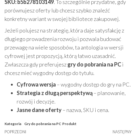
SKU: b5b278103149
. To szczególnie przydatne, gdy
porównujesz oferty lub chcesz szybko znaleźć
konkretny wariant w swojej bibliotece zakupowej.
Jeżeli polujesz na strategię, która daje satysfakcję z
długiego prowadzenia rozwoju i pozwala budować
przewagę na wiele sposobów, ta antologia w wersji
cyfrowej jest propozycją, którą łatwo uzasadnić.
Zwłaszcza gdy preferujesz
gry do pobrania na PC
i
chcesz mieć wygodny dostęp do tytułu.
Cyfrowa wersja
– wygodny dostęp do gry na PC.
Strategia z długą perspektywą
– planowanie,
rozwój i decyzje.
Jasne dane oferty
– nazwa, SKU i cena.
Kategoria
Gry do pobrania na PC
Produkt
Nawigacja
Poprzedni
POPRZEDNI
NASTĘPNY
N