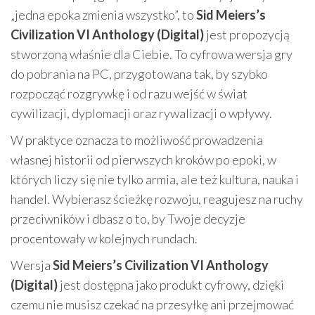
„jedna epoka zmienia wszystko”, to
Sid Meiers’s
Civilization VI Anthology (Digital)
jest propozycją
stworzoną właśnie dla Ciebie. To cyfrowa wersja gry
do pobrania na PC, przygotowana tak, by szybko
rozpocząć rozgrywkę i od razu wejść w świat
cywilizacji, dyplomacji oraz rywalizacji o wpływy.
W praktyce oznacza to możliwość prowadzenia
własnej historii od pierwszych kroków po epoki, w
których liczy się nie tylko armia, ale też kultura, nauka i
handel. Wybierasz ścieżkę rozwoju, reagujesz na ruchy
przeciwników i dbasz o to, by Twoje decyzje
procentowały w kolejnych rundach.
Wersja
Sid Meiers’s Civilization VI Anthology
(Digital)
jest dostępna jako produkt cyfrowy, dzięki
czemu nie musisz czekać na przesyłkę ani przejmować