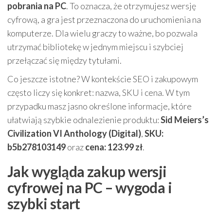
pobrania na PC
. To oznacza, że otrzymujesz wersję
cyfrową, a gra jest przeznaczona do uruchomienia na
komputerze. Dla wielu graczy to ważne, bo pozwala
utrzymać bibliotekę w jednym miejscu i szybciej
przełączać się między tytułami.
Co jeszcze istotne? W kontekście SEO i zakupowym
często liczy się konkret: nazwa, SKU i cena. W tym
przypadku masz jasno określone informacje, które
ułatwiają szybkie odnalezienie produktu:
Sid Meiers’s
Civilization VI Anthology (Digital)
,
SKU:
b5b278103149
oraz
cena: 123.99 zł
.
Jak wygląda zakup wersji
cyfrowej na PC – wygoda i
szybki start