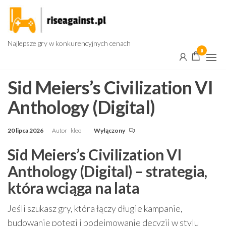
Przejdź
do
treści
Najlepsze gry w konkurencyjnych cenach
0
Sid Meiers’s Civilization VI
Anthology (Digital)
20 lipca 2026
Autor
kleo
Wyłączony
Sid Meiers’s Civilization VI
Anthology (Digital) – strategia,
która wciąga na lata
Jeśli szukasz gry, która łączy długie kampanie,
budowanie potęgi i podejmowanie decyzji w stylu