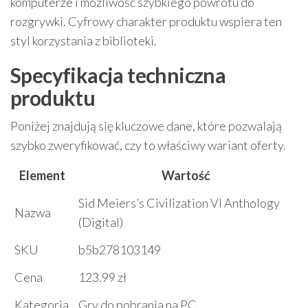
komputerze i możliwość szybkiego powrotu do
rozgrywki. Cyfrowy charakter produktu wspiera ten
styl korzystania z biblioteki.
Specyfikacja techniczna
produktu
Poniżej znajdują się kluczowe dane, które pozwalają
szybko zweryfikować, czy to właściwy wariant oferty.
Element
Wartość
Sid Meiers’s Civilization VI Anthology
Nazwa
(Digital)
SKU
b5b278103149
Cena
123.99 zł
Kategoria
Gry do pobrania na PC