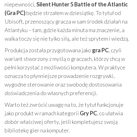
niepewności,
Silent Hunter 5 Battle of the Atlantic
(Gra PC)
będzie strzałem w dziesiątkę. To tytuł od
Ubisoft, przenoszący gracza w sam środek działań na
Atlantyku – tam, gdzie każda minuta ma znaczenie, a
walka toczy się nie tylko siłą, ale też sprytem i wiedzą.
Produkcja została przygotowana jako
gra PC
, czyli
wariant stworzony z myślą o graczach, którzy chcą w
pełni korzystać z możliwości komputera. W praktyce
oznacza to płynniejsze prowadzenie rozgrywki,
wygodne sterowanie oraz swobodę dostosowania
doświadczenia do własnych preferencji.
Warto też zwrócić uwagę na to, że tytuł funkcjonuje
jako produkt w ramach kategorii
Gry PC
, co ułatwia
dobór właściwej oferty, jeśli kompletujesz swoją
bibliotekę gier na komputer.