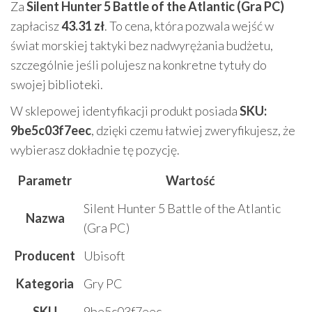
Za
Silent Hunter 5 Battle of the Atlantic (Gra PC)
zapłacisz
43.31 zł
. To cena, która pozwala wejść w
świat morskiej taktyki bez nadwyrężania budżetu,
szczególnie jeśli polujesz na konkretne tytuły do
swojej biblioteki.
W sklepowej identyfikacji produkt posiada
SKU:
9be5c03f7eec
, dzięki czemu łatwiej zweryfikujesz, że
wybierasz dokładnie tę pozycję.
Parametr
Wartość
Silent Hunter 5 Battle of the Atlantic
Nazwa
(Gra PC)
Producent
Ubisoft
Kategoria
Gry PC
SKU
9be5c03f7eec