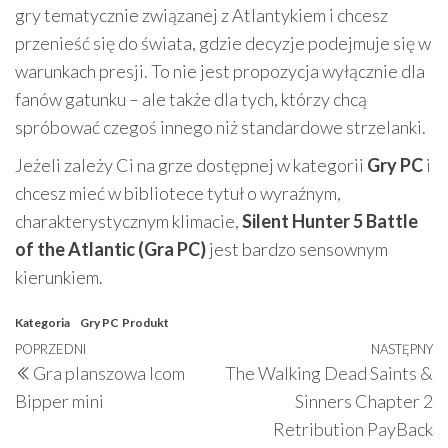
gry tematycznie związanej z Atlantykiem i chcesz
przenieść się do świata, gdzie decyzje podejmuje się w
warunkach presji. To nie jest propozycja wyłącznie dla
fanów gatunku – ale także dla tych, którzy chcą
spróbować czegoś innego niż standardowe strzelanki.
Jeżeli zależy Ci na grze dostępnej w kategorii
Gry PC
i
chcesz mieć w bibliotece tytuł o wyraźnym,
charakterystycznym klimacie,
Silent Hunter 5 Battle
of the Atlantic (Gra PC)
jest bardzo sensownym
kierunkiem.
Kategoria
Gry PC
Produkt
Nawigacja
Poprzedni
POPRZEDNI
NASTĘPNY
N
Gra planszowa Icom
The Walking Dead Saints &
wpisu
wpis
w
Bipper mini
Sinners Chapter 2
Retribution PayBack