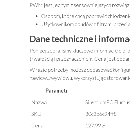
PWM jest jednym z sensowniejszych rozwiąz
Osobom, które chcą poprawić chłodzeni
Użytkownikom obudów z filtrami przec
Dane techniczne i inform
Poniżej zebraliśmy kluczowe informacje o pr
trwałością i przeznaczeniem. Cena jest podan
W razie potrzeby możesz dopasować konfigu
nawiewu/wywiewu, wykorzystując sterowan
Parametr
Nazwa
SilentiumPC Fluct
SKU
30c3e6c94ff8
Cena
127.99 zł