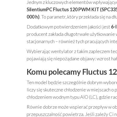
Jednym z kluczowych elementów wpływających
SilentiumPC Fluctus 120 PWM KIT (SPC33
000 h)
. To parametr, który przekłada się na 
Dodatkowym potwierdzeniem jakości jest
6-
producent zakłada długotrwałe użytkowanie
stacjonarnych – również tych pracujących int
Wybierając wentylator z takim zapleczem tech
pojawiają się niepożądane objawy: wzrost ha
Komu polecamy Fluctus 1
Ten model będzie szczególnie dobrym wybore
liczy się skuteczne chłodzenie w miejscach 
chłodzeniem wodnym typu AIO (LC), gdzie ra
Równie dobrze może wspierać przepływ w obu
przepuszczalność powietrza. Jeśli zależy Ci 