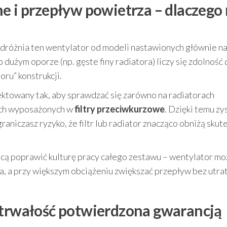
ne i przepływ powietrza – dlaczego
 odróżnia ten wentylator od modeli nastawionych głównie n
użym oporze (np. gęste finy radiatora) liczy się zdolność 
ru” konstrukcji.
ktowany tak, aby sprawdzać się zarówno na radiatorach
ach wyposażonych w
filtry przeciwkurzowe
. Dzięki temu zy
raniczasz ryzyko, że filtr lub radiator znacząco obniżą sku
chcą poprawić kulturę pracy całego zestawu – wentylator m
a, a przy większym obciążeniu zwiększać przepływ bez utra
 trwałość potwierdzona gwarancją