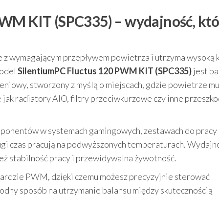
PWM KIT (SPC335) – wydajność, któ
bie z wymagającym przepływem powietrza i utrzyma wysoką 
model
SilentiumPC Fluctus 120 PWM KIT (SPC335)
jest b
niowy, stworzony z myślą o miejscach, gdzie powietrze mu
 jak radiatory AIO, filtry przeciwkurzowe czy inne przeszk
omponentów w systemach gamingowych, zestawach do pracy
ugi czas pracują na podwyższonych temperaturach. Wydajno
też stabilność pracy i przewidywalna żywotność.
dardzie PWM, dzięki czemu możesz precyzyjnie sterować
godny sposób na utrzymanie balansu między skutecznością