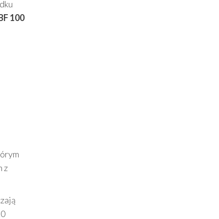
adku
BF 100
tórym
h z
zają
20