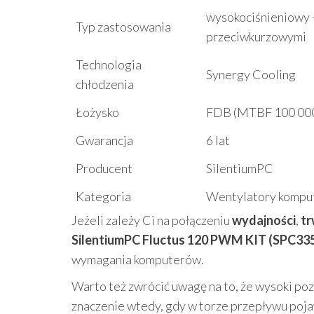
wysokociśnieniowy –
Typ zastosowania
przeciwkurzowymi
Technologia
Synergy Cooling
chłodzenia
Łożysko
FDB (MTBF 100 000
Gwarancja
6 lat
Producent
SilentiumPC
Kategoria
Wentylatory komp
Jeżeli zależy Ci na połączeniu
wydajności
,
tr
SilentiumPC Fluctus 120 PWM KIT (SPC33
wymagania komputerów.
Warto też zwrócić uwagę na to, że wysoki po
znaczenie wtedy, gdy w torze przepływu poja