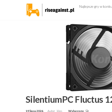
Przejdź
Najlepsze gry w konk
do
treści
SilentiumPC Fluctus
19 lipca 2026
Autor
kleo
Wyłączony