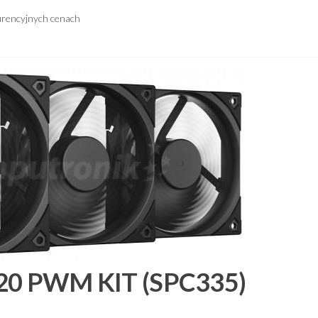
urencyjnych cenach
 120 PWM KIT (SPC335)