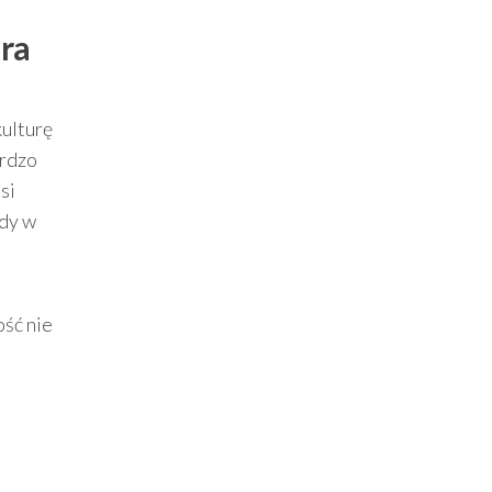
ra
kulturę
ardzo
si
ody w
ść nie