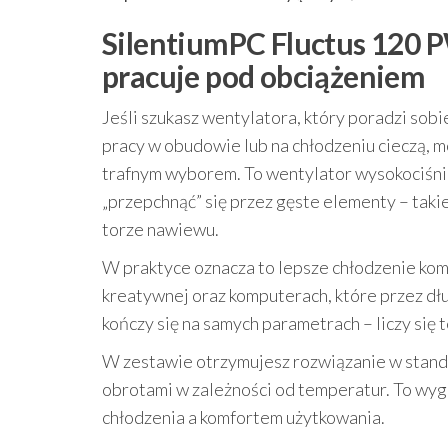
SilentiumPC Fluctus 120 
pracuje pod obciążeniem
Jeśli szukasz wentylatora, który poradzi so
pracy w obudowie lub na chłodzeniu cieczą, 
trafnym wyborem. To wentylator wysokociśnie
„przepchnąć” się przez gęste elementy – takie
torze nawiewu.
W praktyce oznacza to lepsze chłodzenie k
kreatywnej oraz komputerach, które przez dł
kończy się na samych parametrach – liczy się 
W zestawie otrzymujesz rozwiązanie w stan
obrotami w zależności od temperatur. To wy
chłodzenia a komfortem użytkowania.