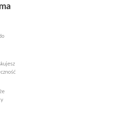
 ma
a
do
skujesz
teczność
oże
ty