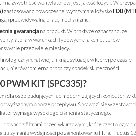
 na żywotność wentylatorów jest jakość łożysk. W przyp
5)
zastosowano nowoczesne, wytrzymałe łożysko
FDB (MT
długą i przewidywalną pracę mechanizmu.
letnia gwarancja
na produkt. W praktyce oznacza to, że
 wentylatora w warunkach typowych dla komputerów
ensywnie przez wiele miesięcy.
nologicznym, łatwiej uniknąć sytuacji, w której po czasie
łasu, nierównomierna praca czy spadek skuteczności.
20 PWM KIT (SPC335)?
m dla osób budujących lub modernizujących komputer, w k
o podwyższonym oporze przepływu. Sprawdzi się w zestawac
diator wymaga wysokiego ciśnienia statycznego.
dowach z filtrami przeciwkurzowymi, które często ogranic
na utrzymaniu wydajności po zamontowaniu filtra, Fluctus 1