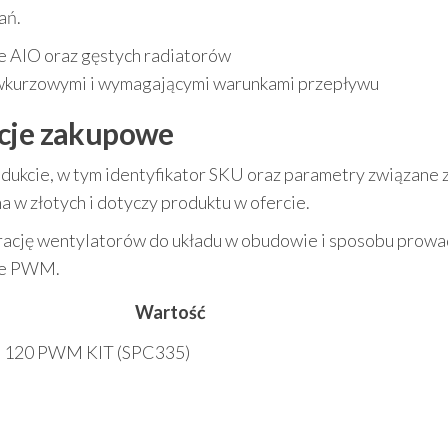
ań.
e AIO oraz gęstych radiatorów
iwkurzowymi i wymagającymi warunkami przepływu
acje zakupowe
odukcie, w tym identyfikator SKU oraz parametry związane 
a w złotych i dotyczy produktu w ofercie.
rację wentylatorów do układu w obudowie i sposobu prowa
ie PWM.
Wartość
us 120 PWM KIT (SPC335)