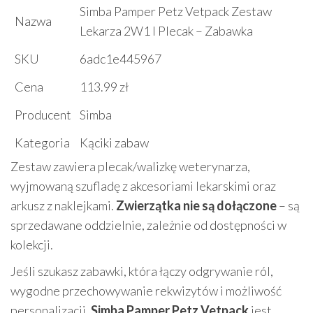
Simba Pamper Petz Vetpack Zestaw
Nazwa
Lekarza 2W1 I Plecak – Zabawka
SKU
6adc1e445967
Cena
113.99 zł
Producent
Simba
Kategoria
Kąciki zabaw
Zestaw zawiera plecak/walizkę weterynarza,
wyjmowaną szufladę z akcesoriami lekarskimi oraz
arkusz z naklejkami.
Zwierzątka nie są dołączone
– są
sprzedawane oddzielnie, zależnie od dostępności w
kolekcji.
Jeśli szukasz zabawki, która łączy odgrywanie ról,
wygodne przechowywanie rekwizytów i możliwość
personalizacji,
Simba Pamper Petz Vetpack
jest