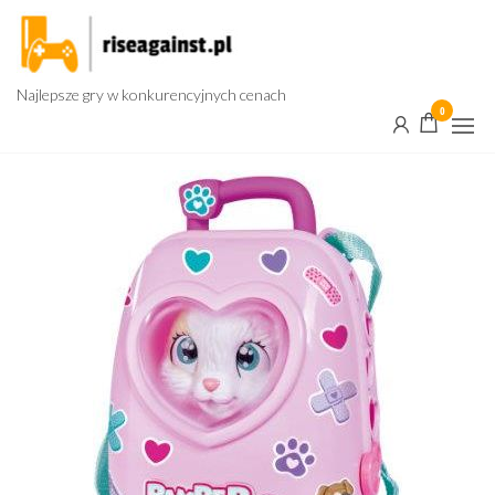
Przejdź
do
treści
Najlepsze gry w konkurencyjnych cenach
0