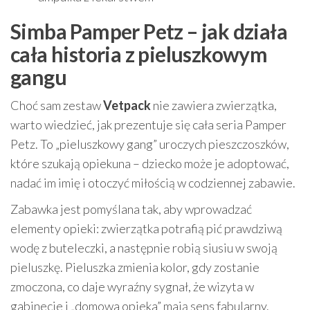
Simba Pamper Petz – jak działa
cała historia z pieluszkowym
gangu
Choć sam zestaw
Vetpack
nie zawiera zwierzątka,
warto wiedzieć, jak prezentuje się cała seria Pamper
Petz. To „pieluszkowy gang” uroczych pieszczoszków,
które szukają opiekuna – dziecko może je adoptować,
nadać im imię i otoczyć miłością w codziennej zabawie.
Zabawka jest pomyślana tak, aby wprowadzać
elementy opieki: zwierzątka potrafią pić prawdziwą
wodę z buteleczki, a następnie robią siusiu w swoją
pieluszkę. Pieluszka zmienia kolor, gdy zostanie
zmoczona, co daje wyraźny sygnał, że wizyta w
gabinecie i „domowa opieka” mają sens fabularny.