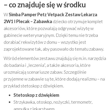
– co znajduje się w środku
W
Simba Pamper Petz Vetpack Zestaw Lekarza
2W1 I Plecak – Zabawka
dziecko otrzymuje komplet
akcesoriów, które pozwalają odgrywać wizytę w
gabinecie weterynaryjnym. Dzięki temu nie trzeba
dorabiać rekwizytów z domu – wszystko jest
zaprojektowane tak, aby pasowało do tematu zabawy.
Wśród elementów zestawu znajdują się m.in. narzędzia
do badania i „leczenia”, a także akcesoria, które
urozmaicają scenariusze zabaw. Szczególnie
przyjemne w zabawie są te, które dodają realizmu – na
przykład stetoskop z dźwiękiem.
Stetoskop z dźwiękiem
Strzykawka, otoskop, nożyczki, termometr,
ampułka z lekarstwem