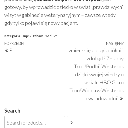
gotowy, by wprowadzić dziecko w świat „prawdziwych”
wizyt w gabinecie weterynaryjnym – zawsze wtedy,
gdy tylko pojawi się nowy pacjent.
Kategoria
Kąciki zabaw
Produkt
Nawigacja
Poprzedni
POPRZEDNI
NASTĘPNY
N
8
zmierz się z przyjaciółmi i
wpisu
wpis
w
zdobądź Żelazny
Tron!Podbij Westeros
dzięki swojej wiedzy o
serialu HBO Gra o
Tron!Wojna w Westeros
trwa udowodnij
Search