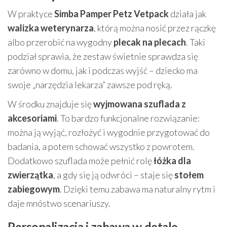
W praktyce
Simba Pamper Petz Vetpack
działa jak
walizka weterynarza
, którą można nosić przez rączkę
albo przerobić na wygodny
plecak na plecach
. Taki
podział sprawia, że zestaw świetnie sprawdza się
zarówno w domu, jak i podczas wyjść – dziecko ma
swoje „narzędzia lekarza” zawsze pod ręką.
W środku znajduje się
wyjmowana szuflada z
akcesoriami
. To bardzo funkcjonalne rozwiązanie:
można ją wyjąć, rozłożyć i wygodnie przygotować do
badania, a potem schować wszystko z powrotem.
Dodatkowo szuflada może pełnić rolę
łóżka dla
zwierzątka
, a gdy się ją odwróci – staje się
stołem
zabiegowym
. Dzięki temu zabawa ma naturalny rytm i
daje mnóstwo scenariuszy.
Personalizacja i zabawa w detale