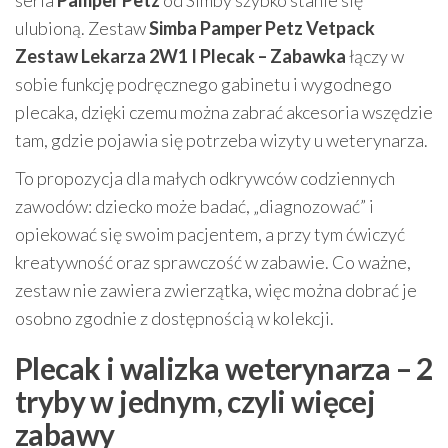
seria
Pamper Petz
od Simby szybko stanie się
ulubioną. Zestaw
Simba Pamper Petz Vetpack
Zestaw Lekarza 2W1 I Plecak – Zabawka
łączy w
sobie funkcję podręcznego gabinetu i wygodnego
plecaka, dzięki czemu można zabrać akcesoria wszędzie
tam, gdzie pojawia się potrzeba wizyty u weterynarza.
To propozycja dla małych odkrywców codziennych
zawodów: dziecko może badać, „diagnozować” i
opiekować się swoim pacjentem, a przy tym ćwiczyć
kreatywność oraz sprawczość w zabawie. Co ważne,
zestaw nie zawiera zwierzątka, więc można dobrać je
osobno zgodnie z dostępnością w kolekcji.
Plecak i walizka weterynarza – 2
tryby w jednym, czyli więcej
zabawy