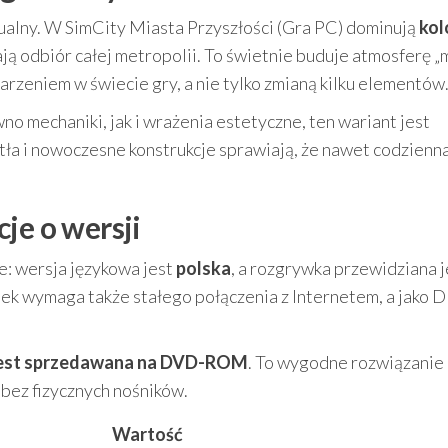
ualny. W SimCity Miasta Przyszłości (Gra PC) dominują
ko
ją odbiór całej metropolii. To świetnie buduje atmosferę „
darzeniem w świecie gry, a nie tylko zmianą kilku elementów
ówno mechaniki, jak i wrażenia estetyczne, ten wariant jest
tła i nowoczesne konstrukcje sprawiają, że nawet codzienn
je o wersji
e: wersja językowa jest
polska
, a rozgrywka przewidziana j
tek wymaga także stałego połączenia z Internetem, a jako
jest sprzedawana na DVD-ROM
. To wygodne rozwiązanie 
bez fizycznych nośników.
Wartość