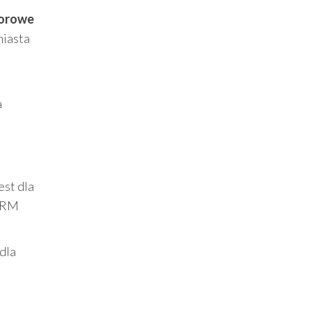
lorowe
miasta
.
a
est dla
 DRM
dla