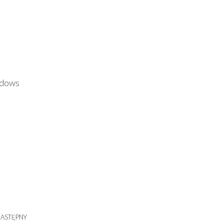
ndows
ASTĘPNY
Następny