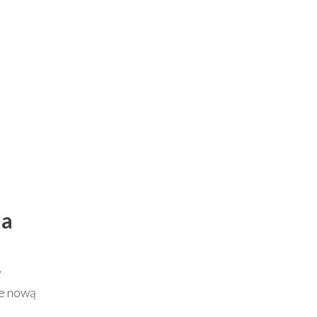
ia
y
ie nową