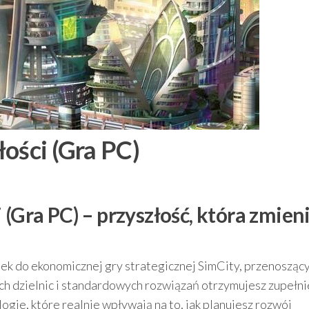
ości (Gra PC)
 (Gra PC) – przyszłość, która zmien
tek do ekonomicznej gry strategicznej SimCity, przenosząc
ych dzielnic i standardowych rozwiązań otrzymujesz zupełn
logie, które realnie wpływają na to, jak planujesz rozwój