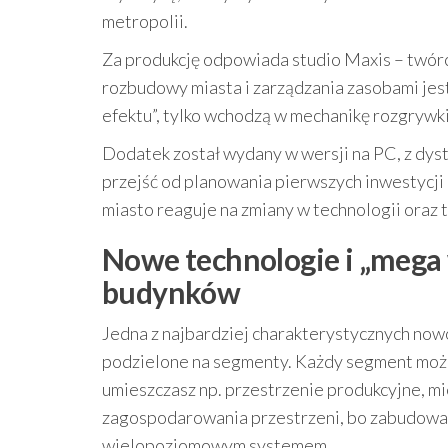
metropolii.
Za produkcję odpowiada studio Maxis – twórcy 
rozbudowy miasta i zarządzania zasobami jes
efektu”, tylko wchodzą w mechanikę rozgrywki
Dodatek został wydany w wersji na PC, z dys
przejść od planowania pierwszych inwestycji 
miasto reaguje na zmiany w technologii oraz 
Nowe technologie i „mega 
budynków
Jedna z najbardziej charakterystycznych now
podzielone na segmenty. Każdy segment może p
umieszczasz np. przestrzenie produkcyjne, mi
zagospodarowania przestrzeni, bo zabudowa pr
wielopoziomowym systemem.