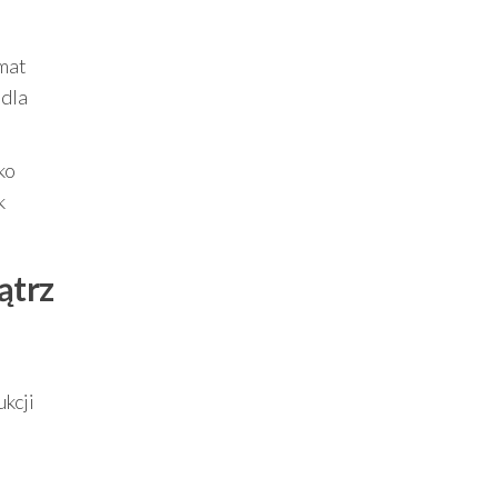
imat
„dla
ko
k
ątrz
kcji