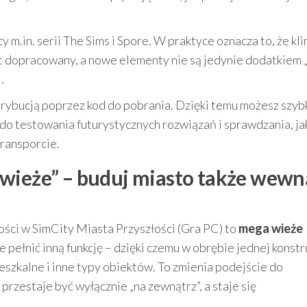
m.in. serii The Sims i Spore. W praktyce oznacza to, że kl
t dopracowany, a nowe elementy nie są jedynie dodatkiem 
.
trybucją poprzez kod do pobrania. Dzięki temu możesz szyb
do testowania futurystycznych rozwiązań i sprawdzania, ja
transporcie.
wieże” – buduj miasto także wewn
ości w SimCity Miasta Przyszłości (Gra PC) to
mega wieże
ełnić inną funkcję – dzięki czemu w obrębie jednej konstru
eszkalne i inne typy obiektów. To zmienia podejście do
zestaje być wyłącznie „na zewnątrz”, a staje się