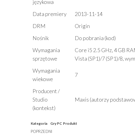
językowa
Data premiery
2013-11-14
DRM
Origin
Nośnik
Do pobrania (kod)
Wymagania
Core i5 2.5 GHz, 4 GB RA
sprzętowe
Vista (SP1)/7 (SP1)/8, wy
Wymagania
7
wiekowe
Producent /
Studio
Maxis (autorzy podstawow
(kontekst)
Kategoria
Gry PC
Produkt
Nawigacja
Poprzedni
POPRZEDNI