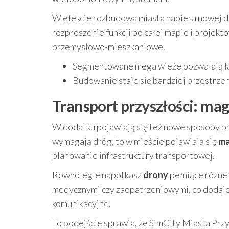
W efekcie rozbudowa miasta nabiera nowej dy
rozproszenie funkcji po całej mapie i projek
przemysłowo-mieszkaniowe.
Segmentowane mega wieże pozwalają łąc
Budowanie staje się bardziej przestrzenne
Transport przyszłości: mag
W dodatku pojawiają się też nowe sposoby p
wymagają dróg, to w mieście pojawiają się
ma
planowanie infrastruktury transportowej.
Równolegle napotkasz
drony
pełniące różne
medycznymi czy zaopatrzeniowymi, co dodaje w
komunikacyjne.
To podejście sprawia, że SimCity Miasta Przys