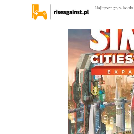
Przejdź
Najlepsze gry w konk
do
treści