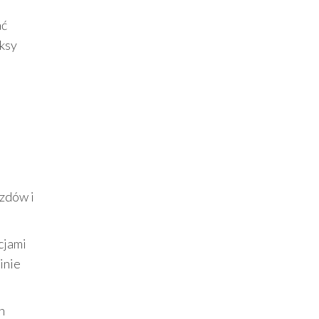
ać
eksy
azdów i
cjami
inie
h