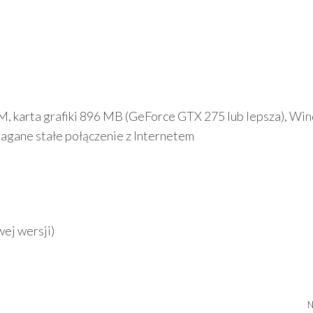
M, karta grafiki 896 MB (GeForce GTX 275 lub lepsza), Wi
magane stałe połączenie z Internetem
ej wersji)
N