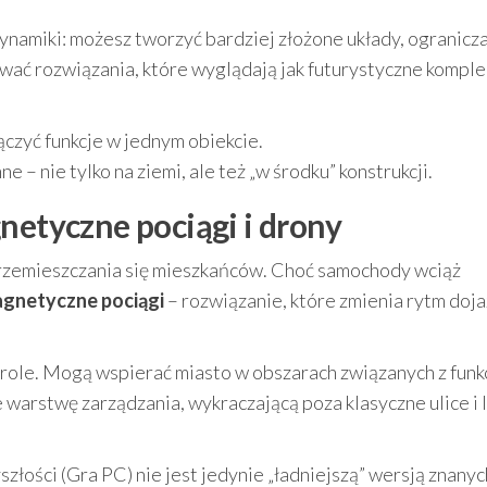
namiki: możesz tworzyć bardziej złożone układy, ogranicz
tować rozwiązania, które wyglądają jak futurystyczne kompl
zyć funkcje w jednym obiekcie.
 – nie tylko na ziemi, ale też „w środku” konstrukcji.
netyczne pociągi i drony
rzemieszczania się mieszkańców. Choć samochody wciąż
gnetyczne pociągi
– rozwiązanie, które zmienia rytm doj
 role. Mogą wspierać miasto w obszarach związanych z funk
arstwę zarządzania, wykraczającą poza klasyczne ulice i l
złości (Gra PC) nie jest jedynie „ładniejszą” wersją znanyc