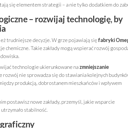
tają się elementem strategii – a nie tylko dodatkiem do za
iczne – rozwijaj technologię, by
ia
eż trudniejsze decyzje. W grze pojawiają się
fabryki Om
cje chemiczne. Takie zakłady mogą wspierać rozwój gospod
odowiska.
ozwijać technologie ukierunkowane na
zmniejszanie
 że rozwój nie sprowadza się do stawiania kolejnych budynkó
 między produkcją, dobrostanem mieszkańców i wpływem
nim postawisz nowe zakłady, przemyśl, jakie wsparcie
 utrzymało stabilność.
 graficzny