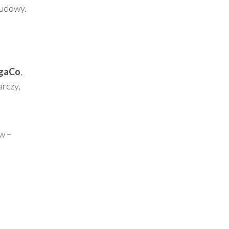
budowy.
egaCo
,
arczy,
w –