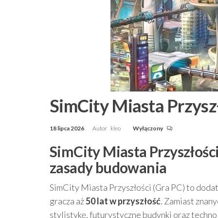
SimCity Miasta Przyszł
18 lipca 2026
Autor
kleo
Wyłączony
SimCity Miasta Przyszłości
zasady budowania
SimCity Miasta Przyszłości (Gra PC) to doda
gracza aż
50 lat w przyszłość
. Zamiast znan
stylistykę, futurystyczne budynki oraz techno