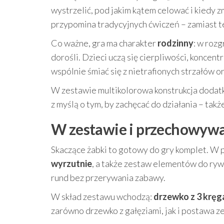
wystrzelić, pod jakim kątem celować i kiedy z
przypomina tradycyjnych ćwiczeń – zamiast te
Co ważne, gra ma charakter
rodzinny
: w roz
dorośli. Dzieci uczą się cierpliwości, koncent
wspólnie śmiać się z nietrafionych strzałów o
W zestawie multikolorowa konstrukcja dodat
z myślą o tym, by zachęcać do działania – tak
W zestawie i przechowywa
Skaczące żabki to gotowy do gry komplet. W 
wyrzutnie
, a także zestaw elementów do rywa
rund bez przerywania zabawy.
W skład zestawu wchodzą:
drzewko z 3 kręga
zarówno drzewko z gałęziami, jak i postawa z