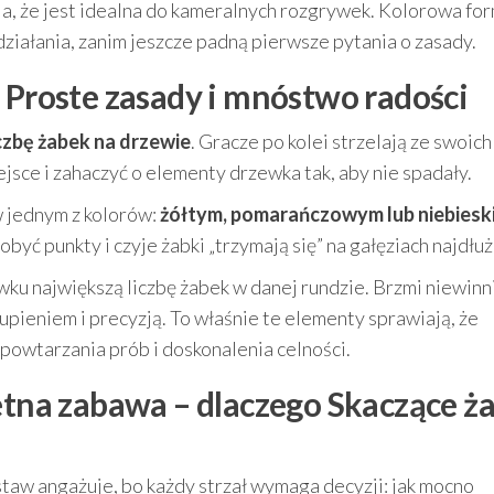
ia, że jest idealna do kameralnych rozgrywek. Kolorowa fo
działania, zanim jeszcze padną pierwsze pytania o zasady.
 Proste zasady i mnóstwo radości
iczbę żabek na drzewie
. Gracze po kolei strzelają ze swoich
jsce i zahaczyć o elementy drzewka tak, aby nie spadały.
w jednym z kolorów:
żółtym, pomarańczowym lub niebiesk
być punkty i czyje żabki „trzymają się” na gałęziach najdłuż
ku największą liczbę żabek w danej rundzie. Brzmi niewinni
upieniem i precyzją. To właśnie te elementy sprawiają, że
 powtarzania prób i doskonalenia celności.
etna zabawa – dlaczego Skaczące ż
Zestaw angażuje, bo każdy strzał wymaga decyzji: jak mocno