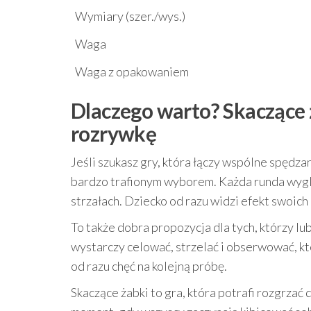
Wymiary (szer./wys.)
Waga
Waga z opakowaniem
Dlaczego warto? Skaczące 
rozrywkę
Jeśli szukasz gry, która łączy wspólne spędza
bardzo trafionym wyborem. Każda runda wyglą
strzałach. Dziecko od razu widzi efekt swoich
To także dobra propozycja dla tych, którzy lu
wystarczy celować, strzelać i obserwować, któ
od razu chęć na kolejną próbę.
Skaczące żabki to gra, która potrafi rozgrzać