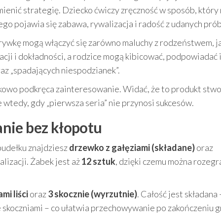
mienić strategię. Dziecko ćwiczy zręczność w sposób, który 
go pojawia się zabawa, rywalizacja i radość z udanych prób
grywkę mogą włączyć się zarówno maluchy z rodzeństwem, ja
racji i dokładności, a rodzice mogą kibicować, podpowiadać 
raz „spadających niespodzianek”.
kowo podkręca zainteresowanie. Widać, że to produkt stw
że wtedy, gdy „pierwsza seria” nie przynosi sukcesów.
nie bez kłopotu
pudełku znajdziesz
drzewko z gałęziami (składane)
oraz
lizacji. Żabek jest aż
12 sztuk
, dzięki czemu można rozegra
mi liści
oraz
3 skocznie (wyrzutnie)
. Całość jest składana 
e skoczniami – co ułatwia przechowywanie po zakończeniu g