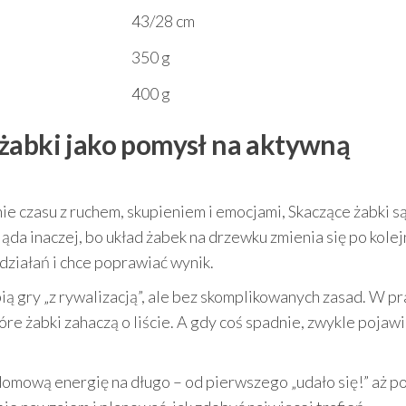
43/28 cm
350 g
400 g
żabki jako pomysł na aktywną
nie czasu z ruchem, skupieniem i emocjami, Skaczące żabki s
da inaczej, bo układ żabek na drzewku zmienia się po kole
 działań i chce poprawiać wynik.
bią gry „z rywalizacją”, ale bez skomplikowanych zasad. W p
re żabki zahaczą o liście. A gdy coś spadnie, zwykle pojawi
 domową energię na długo – od pierwszego „udało się!” aż p