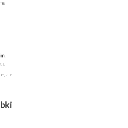
rma
im
.
ej.
e, ale
abki