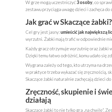
W grze mogą uczestniczyć
3 osoby
, co spraw
zestawu przyciąga uwagę dzieci i zachęca do 
Jak grać w Skaczące żabki?
Cel gry jest jasny:
umieścić jak największą l
wyrzutni. Żabki mają trafić w odpowiednie mie
Każdy gracz otrzymuje wyrzutnię oraz żabki 
Dzięki temu łatwo odróżnić, komu udało się zdo
Wygrana zależy od tego, kto utrzyma na drzew
w praktyce trzeba wykazać się zręcznością, sk
Skaczące żabki naturalnie zachęcają dzieci do
Zręczność, skupienie i świ
działają
Skaczące żabki to nie tylko gra „na chwilę”. 