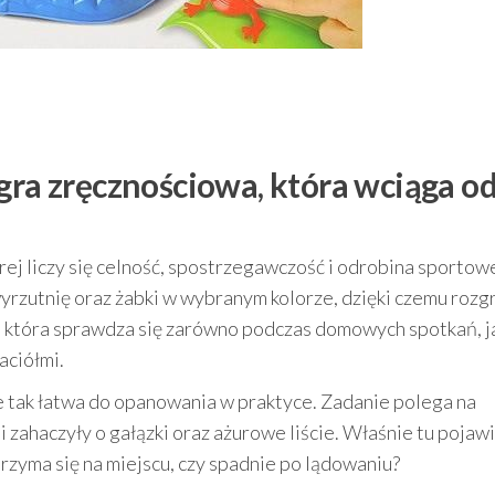
gra zręcznościowa, która wciąga o
tórej liczy się celność, spostrzegawczość i odrobina sportow
wyrzutnię oraz żabki w wybranym kolorze, dzięki czemu roz
, która sprawdza się zarówno podczas domowych spotkań, ja
aciółmi.
e tak łatwa do opanowania w praktyce. Zadanie polega na
i zahaczyły o gałązki oraz ażurowe liście. Właśnie tu pojawi
trzyma się na miejscu, czy spadnie po lądowaniu?