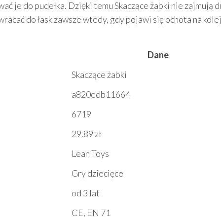
ać je do pudełka. Dzięki temu Skaczące żabki nie zajmują 
 wracać do łask zawsze wtedy, gdy pojawi się ochota na kole
Dane
Skaczące żabki
a820edb11664
6719
29.89 zł
Lean Toys
Gry dziecięce
od 3 lat
CE, EN 71