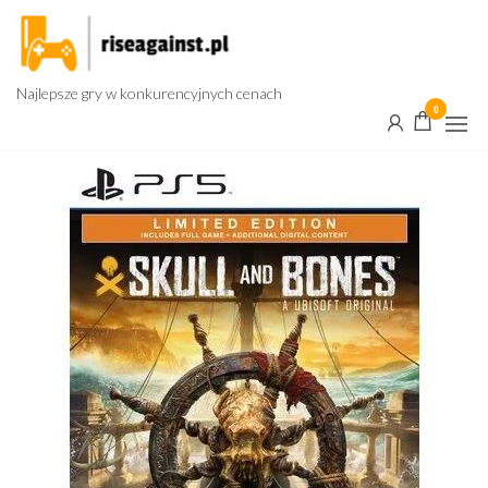
Przejdź
do
treści
Najlepsze gry w konkurencyjnych cenach
0