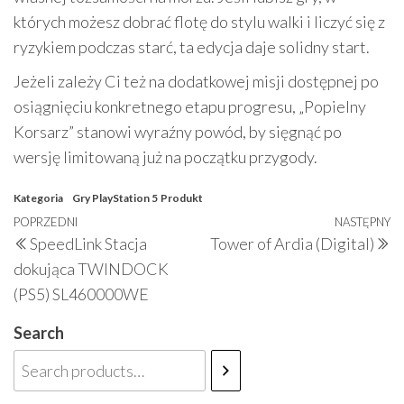
których możesz dobrać flotę do stylu walki i liczyć się z
ryzykiem podczas starć, ta edycja daje solidny start.
Jeżeli zależy Ci też na dodatkowej misji dostępnej po
osiągnięciu konkretnego etapu progresu, „Popielny
Korsarz” stanowi wyraźny powód, by sięgnąć po
wersję limitowaną już na początku przygody.
Kategoria
Gry PlayStation 5
Produkt
Nawigacja
Poprzedni
POPRZEDNI
NASTĘPNY
N
SpeedLink Stacja
Tower of Ardia (Digital)
wpisu
wpis
w
dokująca TWINDOCK
(PS5) SL460000WE
Search