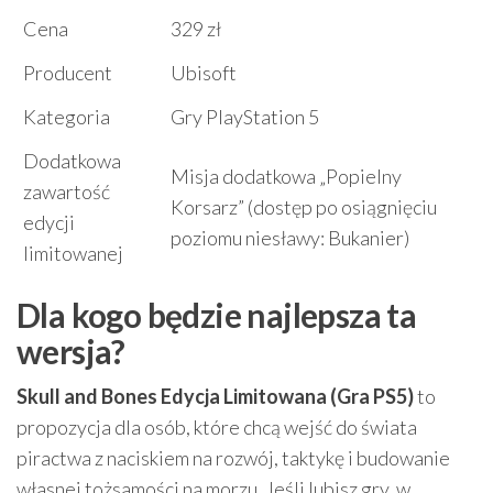
Cena
329 zł
Producent
Ubisoft
Kategoria
Gry PlayStation 5
Dodatkowa
Misja dodatkowa „Popielny
zawartość
Korsarz” (dostęp po osiągnięciu
edycji
poziomu niesławy: Bukanier)
limitowanej
Dla kogo będzie najlepsza ta
wersja?
Skull and Bones Edycja Limitowana (Gra PS5)
to
propozycja dla osób, które chcą wejść do świata
piractwa z naciskiem na rozwój, taktykę i budowanie
własnej tożsamości na morzu. Jeśli lubisz gry, w