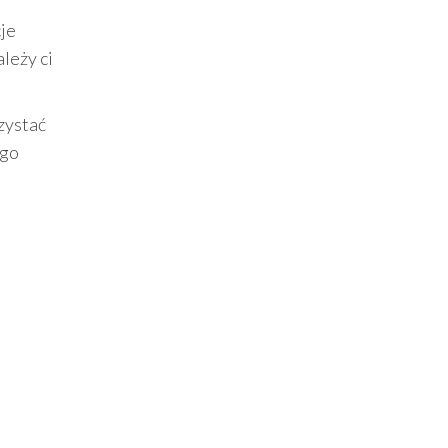
je
leży ci
rzystać
 go