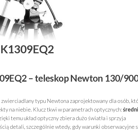
 BK1309EQ2
09EQ2 – teleskop Newton 130/900
zwierciadlany typu Newtona zaprojektowany dla osób, kt
ekty na niebie. Klucz tkwi w parametrach optycznych:
średn
zięki temu układ optyczny zbiera dużo światła i sprzyja
ścią detali, szczególnie wtedy, gdy warunki obserwacyjne 