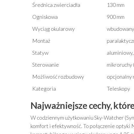
Średnica zwierciadła
130 mm
Ogniskowa
900 mm
Wyciąg okularowy
wbudowany,
Montaż
paralaktyc
Statyw
aluminiowy,
Sterowanie
mikroruchy 
Możliwość rozbudowy
opcjonalny 
Kategoria
Teleskopy
Najważniejsze cechy, któr
W codziennym użytkowaniu Sky-Watcher (Synt
komfort i efektywność. To połączenie optyk