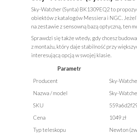
Sky-Watcher (Synta) BK1309EQ2 to propozycja
obiektów z katalogów Messiera i NGC. Jeżeli 
na zestawie z sensowną bazą optyczną, ten m
Sprawdzi się także wtedy, gdy chcesz budow
z montażu, który daje stabilność przy więks
interesującą opcją w swojej klasie.
Parametr
Producent
Sky-Watche
Nazwa / model
Sky-Watche
SKU
559a6d2f2
Cena
1049 zł
Typ teleskopu
Newton (zw