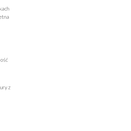
kach
ietna
ność
d
ury z