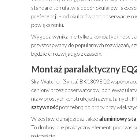
standard ten ułatwia dobór okularów i akce
preferencji – od okularów pod obserwacje o w
powiększeniu.
Wygoda wynika nie tylko z kompatybilności, a
przystosowany do popularnych rozwiązań, szy
będzie ci rozwijać go z czasem.
Montaż paralaktyczny EQ2 
Sky-Watcher (Synta) BK1309EQ2 współpracu
ceniony przez obserwatorów, ponieważ ułatw
niż w prostych konstrukcjach azymutalnych. K
sztywność
potrzebną do pracy przy większy
W zestawie znajdziesz także
aluminiowy sta
To drobny, ale praktyczny element: podczas s
najczęściej.