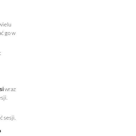
wielu
ać go w
t
si
wraz
sji.
 sesji.
?