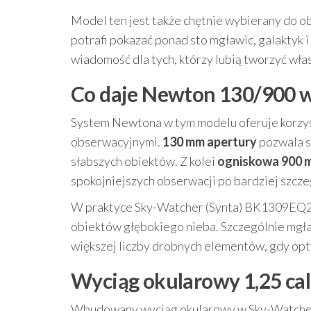
Model ten jest także chętnie wybierany do
potrafi pokazać ponad sto mgławic, galaktyk
wiadomość dla tych, którzy lubią tworzyć własn
Co daje Newton 130/900 w
System Newtona w tym modelu oferuje korzys
obserwacyjnymi.
130 mm apertury
pozwala sk
słabszych obiektów. Z kolei
ogniskowa 900 
spokojniejszych obserwacji po bardziej szcz
W praktyce Sky-Watcher (Synta) BK1309EQ2 d
obiektów głębokiego nieba. Szczególnie mgł
większej liczby drobnych elementów, gdy opt
Wyciąg okularowy 1,25 ca
Wbudowany wyciąg okularowy w Sky-Watche