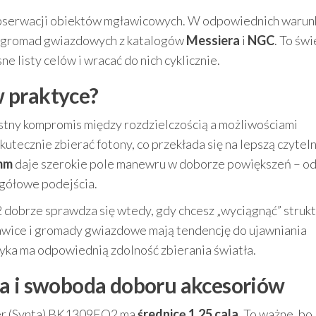
 obserwacji obiektów mgławicowych. W odpowiednich warun
 i gromad gwiazdowych z katalogów
Messiera
i
NGC
. To św
e listy celów i wracać do nich cyklicznie.
 praktyce?
tny kompromis między rozdzielczością a możliwościami
utecznie zbierać fotony, co przekłada się na lepszą czytel
mm
daje szerokie pole manewru w doborze powiększeń – o
egółowe podejścia.
obrze sprawdza się wtedy, gdy chcesz „wyciągnąć” strukt
awice i gromady gwiazdowe mają tendencję do ujawniania
yka ma odpowiednią zdolność zbierania światła.
la i swoboda doboru akcesoriów
r (Synta) BK1309EQ2 ma
średnicę 1,25 cala
. To ważne, bo