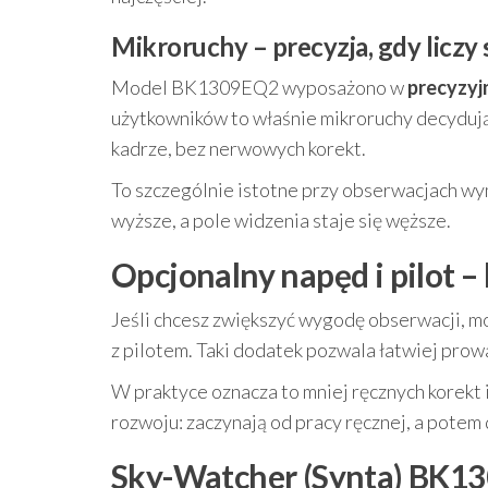
Mikroruchy – precyzja, gdy liczy 
Model BK1309EQ2 wyposażono w
precyzyj
użytkowników to właśnie mikroruchy decydują 
kadrze, bez nerwowych korekt.
To szczególnie istotne przy obserwacjach w
wyższe, a pole widzenia staje się węższe.
Opcjonalny napęd i pilot –
Jeśli chcesz zwiększyć wygodę obserwacji, mo
z pilotem. Taki dodatek pozwala łatwiej prowa
W praktyce oznacza to mniej ręcznych korekt 
rozwoju: zaczynają od pracy ręcznej, a potem
Sky-Watcher (Synta) BK130