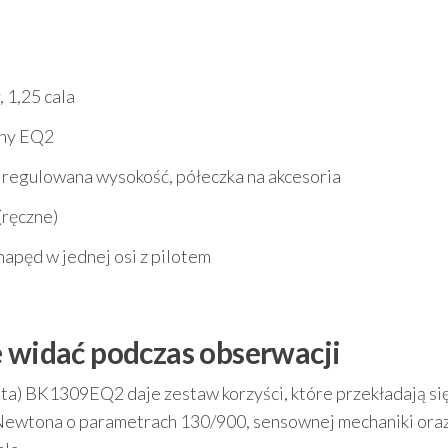
 1,25 cala
zny EQ2
 regulowana wysokość, półeczka na akcesoria
(ręczne)
napęd w jednej osi z pilotem
e widać podczas obserwacji
a) BK1309EQ2 daje zestaw korzyści, które przekładają się
i Newtona o parametrach 130/900, sensownej mechaniki ora