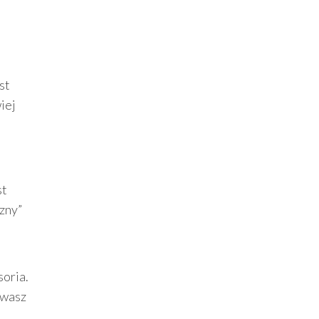
st
iej
st
zny”
soria.
ywasz