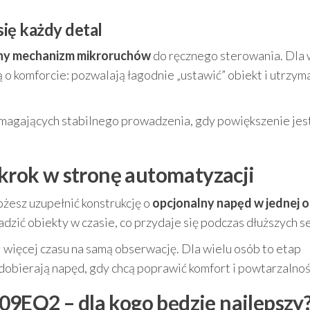
się każdy detal
ny mechanizm mikroruchów
do ręcznego sterowania. Dla 
o komforcie: pozwalają łagodnie „ustawić” obiekt i utrzym
ymagających stabilnego prowadzenia, gdy powiększenie jes
 krok w stronę automatyzacji
żesz uzupełnić konstrukcję o
opcjonalny napęd w jednej o
dzić obiekty w czasie, co przydaje się podczas dłuższych se
i więcej czasu na samą obserwację. Dla wielu osób to etap
 dobierają napęd, gdy chcą poprawić komfort i powtarzalność
9EQ2 – dla kogo będzie najlepszy