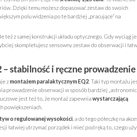
soriów. Dzięki temu możesz dopasować zestaw do swoich
iększym polu widzenia po te bardziej „pracujące” na
le też z samej konstrukcji układu optycznego. Gdy wyciąg je
bciej skompletujesz sensowny zestaw do obserwacji i łatw
– stabilność i ręczne prowadzenie
je z
montażem paralaktycznym EQ2
. Taki typ montażu je
ia prowadzenie obserwacji w sposób bardziej „astronomic
luczowe jest też to, że montaż zapewnia
wystarczającą
ch powiększeniach.
tyw o regulowanej wysokości
, a do tego półeczkę na akce
esji łatwiej utrzymać porządek i mieć pod ręką to, czego uż