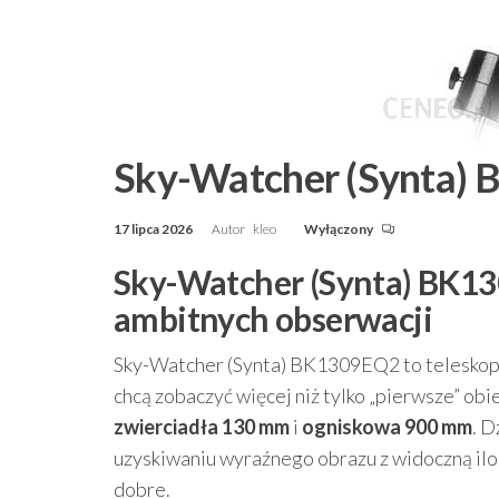
Sky-Watcher (Synta)
17 lipca 2026
Autor
kleo
Wyłączony
Sky-Watcher (Synta) BK13
ambitnych obserwacji
Sky-Watcher (Synta) BK1309EQ2 to teleskop 
chcą zobaczyć więcej niż tylko „pierwsze” obi
zwierciadła 130 mm
i
ogniskowa 900 mm
. D
uzyskiwaniu wyraźnego obrazu z widoczną ilo
dobre.