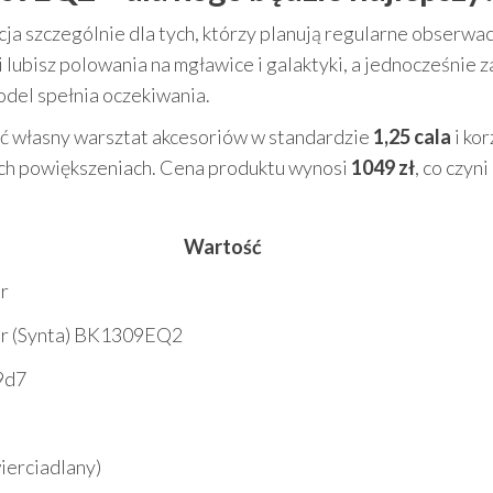
 szczególnie dla tych, którzy planują regularne obserwac
lubisz polowania na mgławice i galaktyki, a jednocześnie za
odel spełnia oczekiwania.
ać własny warsztat akcesoriów w standardzie
1,25 cala
i ko
zych powiększeniach. Cena produktu wynosi
1049 zł
, co czyni
Wartość
r
r (Synta) BK1309EQ2
9d7
ierciadlany)