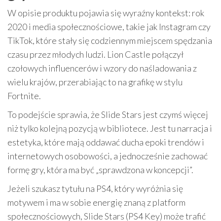
W opisie produktu pojawia się wyraźny kontekst: rok
2020 i media społecznościowe, takie jak Instagram czy
TikTok, które stały się codziennym miejscem spędzania
czasu przez młodych ludzi. Lion Castle połączył
czołowych influencerów i wzory do naśladowania z
wielu krajów, przerabiając to na grafikę w stylu
Fortnite.
To podejście sprawia, że Slide Stars jest czymś więcej
niż tylko kolejną pozycją w bibliotece. Jest tu narracja i
estetyka, które mają oddawać ducha epoki trendów i
internetowych osobowości, a jednocześnie zachować
formę gry, która ma być „sprawdzona w koncepcji”.
Jeżeli szukasz tytułu na PS4, który wyróżnia się
motywem i ma w sobie energię znaną z platform
społecznościowych, Slide Stars (PS4 Key) może trafić