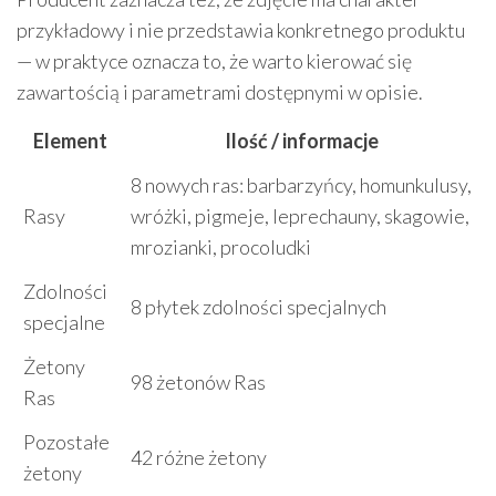
przykładowy i nie przedstawia konkretnego produktu
— w praktyce oznacza to, że warto kierować się
zawartością i parametrami dostępnymi w opisie.
Element
Ilość / informacje
8 nowych ras: barbarzyńcy, homunkulusy,
Rasy
wróżki, pigmeje, leprechauny, skagowie,
mrozianki, procoludki
Zdolności
8 płytek zdolności specjalnych
specjalne
Żetony
98 żetonów Ras
Ras
Pozostałe
42 różne żetony
żetony