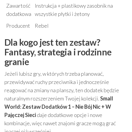
Zawartość
Instrukcja + plastikowy zasobnik na
dodatkowa
wszystkie płytki i żetony
Producent
Rebel
Dla kogo jest ten zestaw?
Fantasy, strategia i rodzinne
granie
Jeżeli lubisz gry, w których trzeba planować,
przewidywać ruchy przeciwnika i jednocześnie
reagować na zmiany na planszy, ten dodatek będzie
naturalnym rozszerzeniem Twojej kolekcji.
Small
World: Zestaw Dodatków 1 – Nie Bój Nic + W
Pajęczej Sieci
daje dodatkowe opcje i nowe
kombinacje, więc nawet znajomi gracze mogą grać
inaczej niż wcześniej.