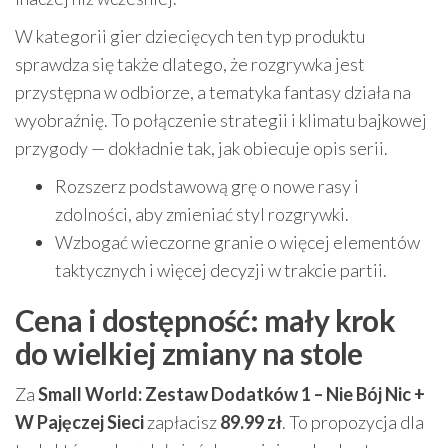
W kategorii gier dziecięcych ten typ produktu
sprawdza się także dlatego, że rozgrywka jest
przystępna w odbiorze, a tematyka fantasy działa na
wyobraźnię. To połączenie strategii i klimatu bajkowej
przygody — dokładnie tak, jak obiecuje opis serii.
Rozszerz podstawową grę o nowe rasy i
zdolności, aby zmieniać styl rozgrywki.
Wzbogać wieczorne granie o więcej elementów
taktycznych i więcej decyzji w trakcie partii.
Cena i dostępność: mały krok
do wielkiej zmiany na stole
Za
Small World: Zestaw Dodatków 1 – Nie Bój Nic +
W Pajęczej Sieci
zapłacisz
89.99 zł
. To propozycja dla