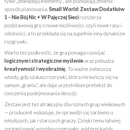
tylko „dokładają elementy”, ale pozwalają zmienić
sposób planowania.
Small World: Zestaw Dodatków
1 – Nie Bój Nic + W Pajęczej Sieci
rozszerza
podstawową grę o nowe możliwości, czyli nowe rasy i
zdolności, a to przekłada się na zupełnie inny dynamizm
rozgrywki.
Warto też podkreślić, że gra pomaga rozwijać
logicznym i strategiczne myślenie
oraz pobudza
kreatywność i wyobraźnię
. To ważne zwłaszcza
wtedy, gdy szukasz rozrywki, która nie kończy się na
samym „graniu”, ale daje uczestnikom pretekst do
ćwiczenia podejmowania decyzji.
Zestaw jest też atrakcyjny dla różnych grup wiekowych
— producent wskazuje, że sprawdzi się zarówno u
młodszych, jak i starszych graczy. Dzięki temu łatwiej
zorganizować wspólną rozgrywkę, w której każdy