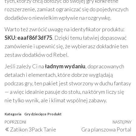
tych, którzy chcą dołożyć do swojej gry konkretne
rozszerzenie, zamiast ograniczać się do pojedynczych
dodatków o niewielkim wpływie na rozgrywkę.
Warto też zwrócić uwagę na identyfikator produktu:
SKU: eaaf86f3df75
. Dzięki temu łatwiej dopasować
zamówienie i upewnić się, że wybierasz dokładnie ten
zestaw dodatków od Rebel.
Jeśli zależy Ci na
ładnym wydaniu
, dopracowanych
detalach i elementach, które dobrze wyglądają
podczas gry, ten pakiet jest stworzony w duchu fantasy
— a więc idealnie pasuje do stołu, na którym liczy się
nie tylko wynik, ale i klimat wspólnej zabawy.
Kategoria
Gry dziecięce
Produkt
Nawigacja
Poprzedni
POPRZEDNI
NASTĘPNY
N
Zatikon 3Pack Tanie
Gra planszowa Portal
wpisu
wpis
w