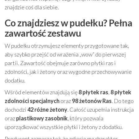
znajdzie coś dla siebie.
Co znajdziesz w pudełku? Pełna
zawartość zestawu
W pudełku otrzymujesz elementy przygotowane tak,
aby szybko przejść od wrażenia „wow” do pierwszej
partii. Zawartość obejmuje zarówno płytki ras i
zdolności, jak i żetony oraz wygodne przechowywanie
dodatku.
Wśród elementów znajdują się
8 płytek ras
,
8 płytek
zdolności specjalnych
oraz
98 żetonów Ras
. Do tego
dochodzi
42 różne żetony
. Całość uzupełnia instrukcja
oraz
plastikowy zasobnik
, który pozwala
uporządkować wszystkie płytki i żetony z dodatku.
Producent zaznacza też, że zdjęcie ma charakter