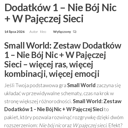
Dodatków 1 – Nie Bój Nic
+ W Pajęczej Sieci
14 lipca 2026
Autor
kleo
Wyłączony
Small World: Zestaw Dodatków
1 – Nie Bój Nic + W Pajęczej
Sieci – więcej ras, więcej
kombinacji, więcej emocji
Jeśli Twoja podstawowa gra
Small World
zaczyna się
układać w przewidywalne schematy, czas na krok w
stronę większej różnorodności.
Small World: Zestaw
Dodatków 1 – Nie Bój Nic + W Pajęczej Sieci
to
pakiet, który pozwala rozwinąć rozgrywkę dzięki dwóm
rozszerzeniom:
Nie bój nic
oraz
W pajęczej sieci
. Efekt?