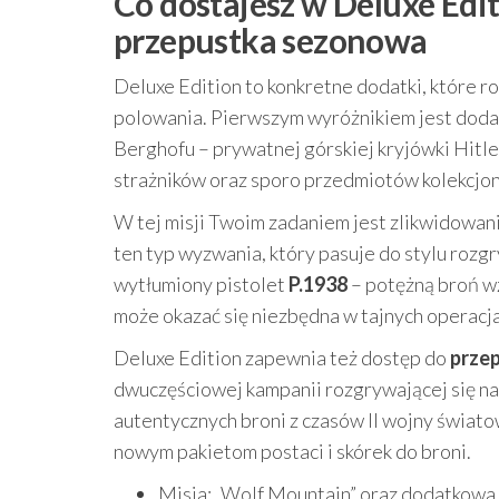
Co dostajesz w Deluxe Edit
przepustka sezonowa
Deluxe Edition to konkretne dodatki, które r
polowania. Pierwszym wyróżnikiem jest dod
Berghofu – prywatnej górskiej kryjówki Hitl
strażników oraz sporo przedmiotów kolekcjon
W tej misji Twoim zadaniem jest zlikwidowani
ten typ wyzwania, który pasuje do stylu rozg
wytłumiony pistolet
P.1938
– potężną broń w
może okazać się niezbędna w tajnych operacj
Deluxe Edition zapewnia też dostęp do
prze
dwuczęściowej kampanii rozgrywającej się na
autentycznych broni z czasów II wojny świat
nowym pakietom postaci i skórek do broni.
Misja: „Wolf Mountain” oraz dodatkowa 