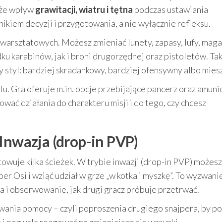
akże wpływ
grawitacji, wiatru i tętna
podczas ustawiania
nikiem decyzji i przygotowania, a nie wyłącznie refleksu.
arsztatowych. Możesz zmieniać lunety, zapasy, lufy, magaz
u karabinów, jak i broni drugorzędnej oraz pistoletów. Ta
 styl: bardziej skradankowy, bardziej ofensywny albo mies
u. Gra oferuje m.in. opcje przebijające pancerz oraz amuni
wać działania do charakteru misji i do tego, czy chcesz
Inwazja (drop-in PVP)
otowuje kilka ścieżek. W trybie inwazji (drop-in PVP) możesz
er Osi i wziąć udział w grze „w kotka i myszkę”. To wyzwani
ka i obserwowanie, jak drugi gracz próbuje przetrwać.
zwania pomocy – czyli poproszenia drugiego snajpera, by p