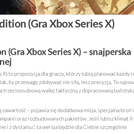
dition (Gra Xbox Series X)
on (Gra Xbox Series X) – snajperska
nej
s X) to propozycja dla graczy, którzy lubią planować każdy r
ak, by przewagę zdobywać nie siłą, lecz precyzją. To najn
ąca trzecioosobową walkę taktyczną z dopracowaną balistyk
 zawartość – pojawia się dodatkowa misja, specjalna broń i
mpanii oraz rozbudowanych pakietów. Jeśli lubisz klimat II
ie i z dystansu”, ta wersja będzie dla Ciebie szczególnie