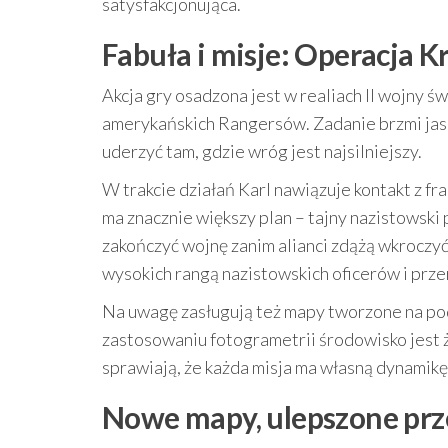
satysfakcjonująca.
Fabuła i misje: Operacja 
Akcja gry osadzona jest w realiach II wojny św
amerykańskich Rangersów. Zadanie brzmi jasno
uderzyć tam, gdzie wróg jest najsilniejszy.
W trakcie działań Karl nawiązuje kontakt z fr
ma znacznie większy plan – tajny nazistowski
zakończyć wojnę zanim alianci zdążą wkroczy
wysokich rangą nazistowskich oficerów i prze
Na uwagę zasługują też mapy tworzone na pods
zastosowaniu fotogrametrii środowisko jest żywe
sprawiają, że każda misja ma własną dynamikę
Nowe mapy, ulepszone prz