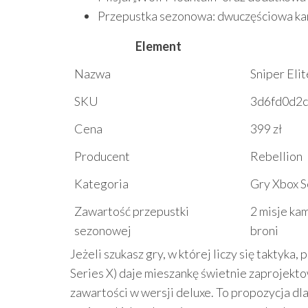
Przepustka sezonowa: dwuczęściowa kamp
Element
Nazwa
Sniper Elit
SKU
3d6fd0d2
Cena
399 zł
Producent
Rebellion
Kategoria
Gry Xbox S
Zawartość przepustki
2 misje kam
sezonowej
broni
Jeżeli szukasz gry, w której liczy się taktyka
Series X) daje mieszankę świetnie zaprojekt
zawartości w wersji deluxe. To propozycja dla 