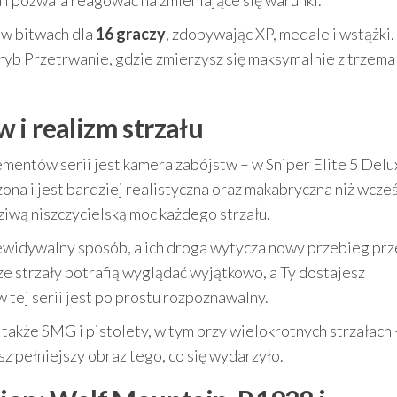
ia i pozwala reagować na zmieniające się warunki.
 w bitwach dla
16 graczy
, zdobywając XP, medale i wstążki.
ryb Przetrwanie, gdzie zmierzysz się maksymalnie z trzema
 i realizm strzału
mentów serii jest kamera zabójstw – w Sniper Elite 5 Delu
zona i jest bardziej realistyczna oraz makabryczna niż wcześ
wą niszczycielską moc każdego strzału.
zewidywalny sposób, a ich droga wytycza nowy przebieg prz
e strzały potrafią wyglądać wyjątkowo, a Ty dostajesz
 tej serii jest po prostu rozpoznawalny.
akże SMG i pistolety, w tym przy wielokrotnych strzałach 
pełniejszy obraz tego, co się wydarzyło.