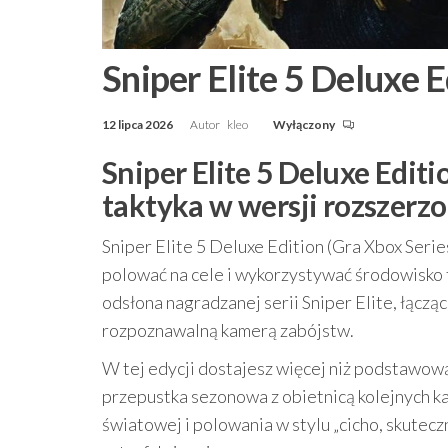
Sniper Elite 5 Deluxe E
12 lipca 2026
Autor
kleo
Wyłączony
Sniper Elite 5 Deluxe Editi
taktyka w wersji rozszerzo
Sniper Elite 5 Deluxe Edition (Gra Xbox Serie
polować na cele i wykorzystywać środowisko t
odsłona nagradzanej serii Sniper Elite, łącz
rozpoznawalną kamerą zabójstw.
W tej edycji dostajesz więcej niż podstawową
przepustka sezonowa z obietnicą kolejnych ka
światowej i polowania w stylu „cicho, skuteczn