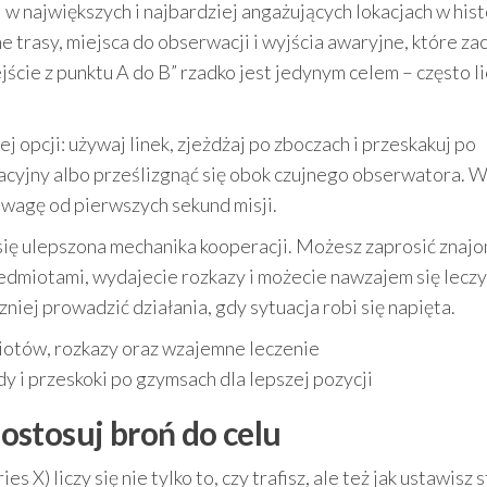
 w największych i najbardziej angażujących lokacjach w hist
 trasy, miejsca do obserwacji i wyjścia awaryjne, które za
ście z punktu A do B” rzadko jest jedynym celem – często li
opcji: używaj linek, zjeżdżaj po zboczach i przeskakuj po
acyjny albo prześlizgnąć się obok czujnego obserwatora. 
wagę od pierwszych sekund misji.
a się ulepszona mechanika kooperacji. Możesz zaprosić zna
rzedmiotami, wydajecie rozkazy i możecie nawzajem się leczy
iej prowadzić działania, gdy sytuacja robi się napięta.
miotów, rozkazy oraz wzajemne leczenie
dy i przeskoki po gzymsach dla lepszej pozycji
dostosuj broń do celu
 X) liczy się nie tylko to, czy trafisz, ale też jak ustawisz s