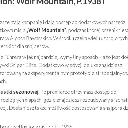
ion: Wolf Mountain, P.1938 i
ozszerzają kampanię i dają dostęp do dodatkowych narzędzi
atkowa misja
„Wolf Mountain”
, podczas której przeniknies
era w Alpach Bawarskich. W środku czeka wielu uzbrojonych
erskich dla snajperów.
e Führera w jak najbardziej wymyślny sposób – a to jest do
rywki Sniper Elite. Dodatkowo w edycji deluxe znajdziesz
zorowaną na eksperymentalnym prototypie sił specjalnych,
ach.
pustki sezonowej
. Po premierze otrzymasz dostęp do
 rozległych mapach, gdzie znajdziesz rozbudowany arsenał
owej. Dostaniesz także możliwość dostosowania snajpera dz
broń: wytłumiony pistolet P.1938