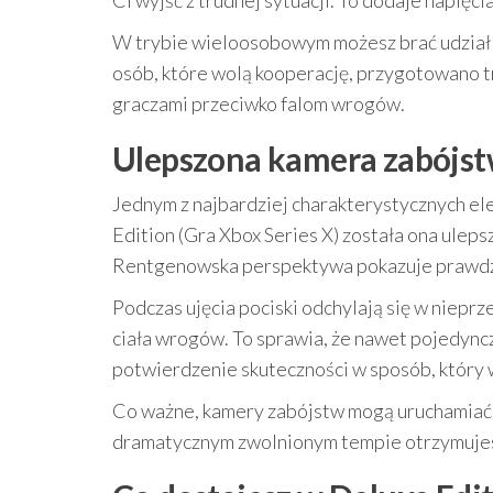
Ci wyjść z trudnej sytuacji. To dodaje napięc
W trybie wieloosobowym możesz brać udział
osób, które wolą kooperację, przygotowano t
graczami przeciwko falom wrogów.
Ulepszona kamera zabójstw
Jednym z najbardziej charakterystycznych ele
Edition (Gra Xbox Series X) została ona uleps
Rentgenowska perspektywa pokazuje prawdzi
Podczas ujęcia pociski odchylają się w niepr
ciała wrogów. To sprawia, że nawet pojedyncz
potwierdzenie skuteczności w sposób, który w
Co ważne, kamery zabójstw mogą uruchamiać t
dramatycznym zwolnionym tempie otrzymujesz 