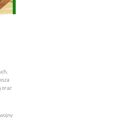
uch,
owsza
ą oraz
 wojny