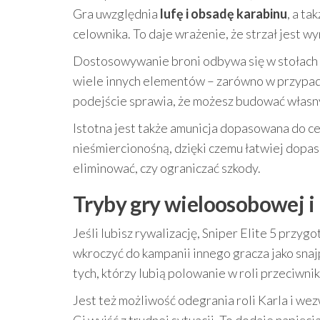
Gra uwzględnia
lufę i obsadę karabinu
, a t
celownika. To daje wrażenie, że strzał jest wy
Dostosowywanie broni odbywa się w stołach w
wiele innych elementów – zarówno w przypadk
podejście sprawia, że możesz budować własny
Istotna jest także amunicja dopasowana do cel
nieśmiercionośną, dzięki czemu łatwiej dopaso
eliminować, czy ograniczać szkody.
Tryby gry wieloosobowej i 
Jeśli lubisz rywalizację, Sniper Elite 5 przyg
wkroczyć do kampanii innego gracza jako snajp
tych, którzy lubią polowanie w roli przeciwni
Jest też możliwość odegrania roli Karla i we