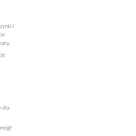
ynki i
kie
zany.
cję
e dla
omógł