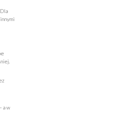
 Dla
 innymi
xe
niej.
ez
– a w