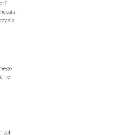
orii
chęcają
czy się
W
jomego
ć. To
trzał.