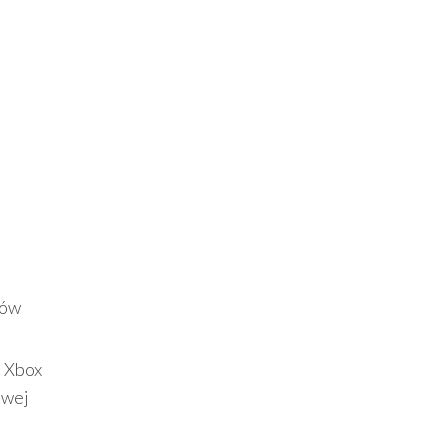
tów
a Xbox
owej