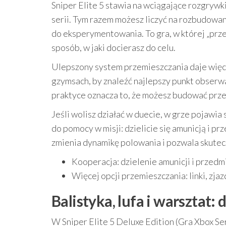
Sniper Elite 5 stawia na wciągające rozgrywki
serii. Tym razem możesz liczyć na rozbudowane
do eksperymentowania. To gra, w której „przej
sposób, w jaki docierasz do celu.
Ulepszony system przemieszczania daje więcej 
gzymsach, by znaleźć najlepszy punkt obserw
praktyce oznacza to, że możesz budować prze
Jeśli wolisz działać w duecie, w grze pojawi
do pomocy w misji: dzielicie się amunicją i p
zmienia dynamikę polowania i pozwala skuteczn
Kooperacja: dzielenie amunicji i przed
Więcej opcji przemieszczania: linki, zjaz
Balistyka, lufa i warsztat: 
W Sniper Elite 5 Deluxe Edition (Gra Xbox Series