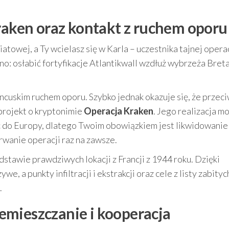
Kraken oraz kontakt z ruchem oporu
iatowej, a Ty wcielasz się w Karla – uczestnika tajnej opera
: osłabić fortyfikacje Atlantikwall wzdłuż wybrzeża Bretan
ancuskim ruchem oporu. Szybko jednak okazuje się, że przec
 projekt o kryptonimie
Operacja Kraken
. Jego realizacja m
ć do Europy, dlatego Twoim obowiązkiem jest likwidowanie
rwanie operacji raz na zawsze.
tawie prawdziwych lokacji z Francji z 1944 roku. Dzięki
, a punkty infiltracji i ekstrakcji oraz cele z listy zabityc
.
emieszczanie i kooperacja