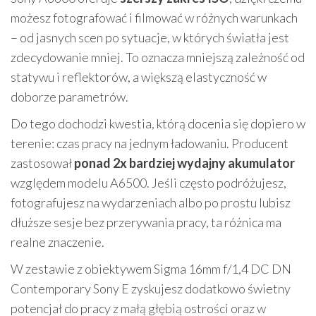
możesz fotografować i filmować w różnych warunkach
– od jasnych scen po sytuacje, w których światła jest
zdecydowanie mniej. To oznacza mniejszą zależność od
statywu i reflektorów, a większą elastyczność w
doborze parametrów.
Do tego dochodzi kwestia, którą docenia się dopiero w
terenie: czas pracy na jednym ładowaniu. Producent
zastosował
ponad 2x bardziej wydajny akumulator
względem modelu A6500. Jeśli często podróżujesz,
fotografujesz na wydarzeniach albo po prostu lubisz
dłuższe sesje bez przerywania pracy, ta różnica ma
realne znaczenie.
W zestawie z obiektywem Sigma 16mm f/1,4 DC DN
Contemporary Sony E zyskujesz dodatkowo świetny
potencjał do pracy z małą głębią ostrości oraz w