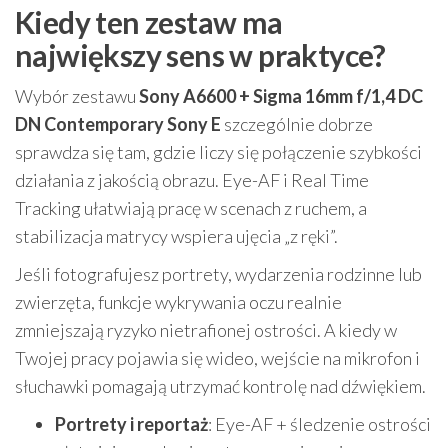
Kiedy ten zestaw ma
największy sens w praktyce?
Wybór zestawu
Sony A6600 + Sigma 16mm f/1,4 DC
DN Contemporary Sony E
szczególnie dobrze
sprawdza się tam, gdzie liczy się połączenie szybkości
działania z jakością obrazu. Eye-AF i Real Time
Tracking ułatwiają pracę w scenach z ruchem, a
stabilizacja matrycy wspiera ujęcia „z ręki”.
Jeśli fotografujesz portrety, wydarzenia rodzinne lub
zwierzęta, funkcje wykrywania oczu realnie
zmniejszają ryzyko nietrafionej ostrości. A kiedy w
Twojej pracy pojawia się wideo, wejście na mikrofon i
słuchawki pomagają utrzymać kontrolę nad dźwiękiem.
Portrety i reportaż
: Eye-AF + śledzenie ostrości