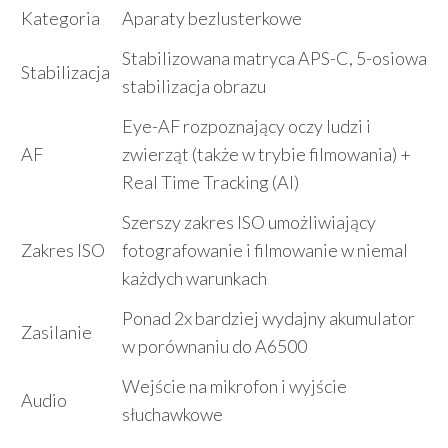
Kategoria
Aparaty bezlusterkowe
Stabilizowana matryca APS-C, 5-osiowa
Stabilizacja
stabilizacja obrazu
Eye-AF rozpoznający oczy ludzi i
AF
zwierząt (także w trybie filmowania) +
Real Time Tracking (AI)
Szerszy zakres ISO umożliwiający
Zakres ISO
fotografowanie i filmowanie w niemal
każdych warunkach
Ponad 2x bardziej wydajny akumulator
Zasilanie
w porównaniu do A6500
Wejście na mikrofon i wyjście
Audio
słuchawkowe