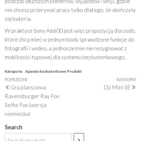
podczas dłuższych plenerów, wyjazdów i sesji, gdzie
nie chcesz przerywać pracy tylko dlatego, że skończyła
się bateria.
W praktyce Sony A6600 jest więc propozycją dla osób,
które chcą mieć w jednym body sprawdzone funkcje do
fotografii i wideo, a jednocześnie nie rezygnować z
mobilności typowej dla systemu bezlusterkowego.
Kategoria
Aparaty bezlusterkowe
Produkt
Nawigacja
Poprzedni
POPRZEDNI
NASTĘPNY
N
Gra planszowa
Dji Mini SE
wpisu
wpis
w
Ravensburger Ray Fox:
Selfie Fox (wersja
niemiecka)
Search