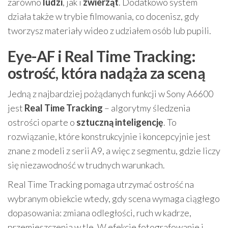
zarówno
ludzi
, jak i
zwierząt
. Dodatkowo system
działa także w trybie filmowania, co docenisz, gdy
tworzysz materiały wideo z udziałem osób lub pupili.
Eye-AF i Real Time Tracking:
ostrość, która nadąża za sceną
Jedną z najbardziej pożądanych funkcji w Sony A6600
jest
Real Time Tracking
– algorytmy śledzenia
ostrości oparte o
sztuczną inteligencję
. To
rozwiązanie, które konstrukcyjnie i koncepcyjnie jest
znane z modeli z serii A9, a więc z segmentu, gdzie liczy
się niezawodność w trudnych warunkach.
Real Time Tracking pomaga utrzymać ostrość na
wybranym obiekcie wtedy, gdy scena wymaga ciągłego
dopasowania: zmiana odległości, ruch w kadrze,
przemieszczenia w tle. W efekcie fotografowanie i