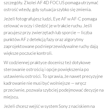
szczegóły. Z kolei AF 4D FOCUS pomaga utrzymać
ostrość wtedy, gdy sytuacja szybko się zmienia.
Jeżeli fotografujesz ludzi, Eye AF w AF-C pomaga
celować w oczy i śledzić je w trakcie ruchu. Jeśli
pracujesz przy zwierzętach lub sporcie — liczba
punktów AF z detekcją fazy oraz algorytmy
zaprojektowane pod nieprzewidywalne ruchy dają
większe poczucie kontroli.
W codziennej praktyce docenisz też dotykowe
sterowanie ostrością i opcje powiększenia po
ustawieniu ostrości. To sprawia, że nawet precyzyjne
kadrowanie nie musi być wolniejsze — wręcz
przeciwnie, pozwala szybciej podejmować decyzje na
miejscu.
Jeżeli chcesz wejść w system Sony z naciskiem na