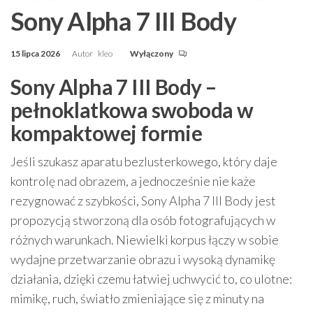
Sony Alpha 7 III Body
15 lipca 2026
Autor
kleo
Wyłączony
Sony Alpha 7 III Body –
pełnoklatkowa swoboda w
kompaktowej formie
Jeśli szukasz aparatu bezlusterkowego, który daje
kontrolę nad obrazem, a jednocześnie nie każe
rezygnować z szybkości, Sony Alpha 7 III Body jest
propozycją stworzoną dla osób fotografujących w
różnych warunkach. Niewielki korpus łączy w sobie
wydajne przetwarzanie obrazu i wysoką dynamikę
działania, dzięki czemu łatwiej uchwycić to, co ulotne:
mimikę, ruch, światło zmieniające się z minuty na