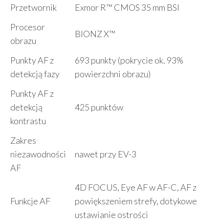
Przetwornik
Exmor R™ CMOS 35 mm BSI
Procesor
BIONZ X™
obrazu
Punkty AF z
693 punkty (pokrycie ok. 93%
detekcją fazy
powierzchni obrazu)
Punkty AF z
detekcją
425 punktów
kontrastu
Zakres
niezawodności
nawet przy EV-3
AF
4D FOCUS, Eye AF w AF-C, AF z
Funkcje AF
powiększeniem strefy, dotykowe
ustawianie ostrości