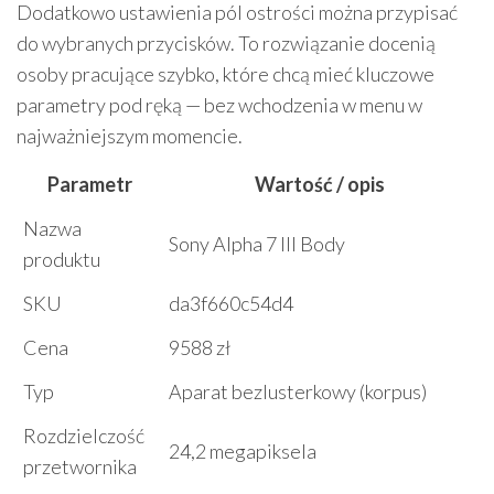
Dodatkowo ustawienia pól ostrości można przypisać
do wybranych przycisków. To rozwiązanie docenią
osoby pracujące szybko, które chcą mieć kluczowe
parametry pod ręką — bez wchodzenia w menu w
najważniejszym momencie.
Parametr
Wartość / opis
Nazwa
Sony Alpha 7 III Body
produktu
SKU
da3f660c54d4
Cena
9588 zł
Typ
Aparat bezlusterkowy (korpus)
Rozdzielczość
24,2 megapiksela
przetwornika