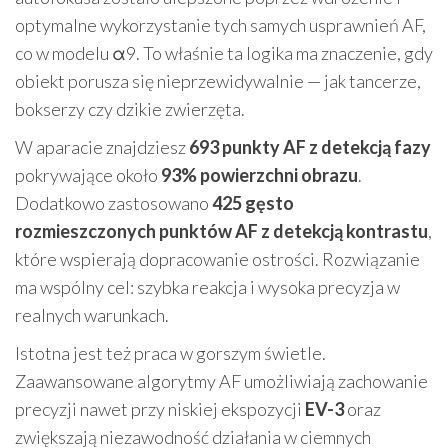
optymalne wykorzystanie tych samych usprawnień AF,
co w modelu α9. To właśnie ta logika ma znaczenie, gdy
obiekt porusza się nieprzewidywalnie — jak tancerze,
bokserzy czy dzikie zwierzęta.
W aparacie znajdziesz
693 punkty AF z detekcją fazy
pokrywające około
93% powierzchni obrazu
.
Dodatkowo zastosowano
425 gęsto
rozmieszczonych punktów AF z detekcją kontrastu
,
które wspierają dopracowanie ostrości. Rozwiązanie
ma wspólny cel: szybka reakcja i wysoka precyzja w
realnych warunkach.
Istotna jest też praca w gorszym świetle.
Zaawansowane algorytmy AF umożliwiają zachowanie
precyzji nawet przy niskiej ekspozycji
EV-3
oraz
zwiększają niezawodność działania w ciemnych