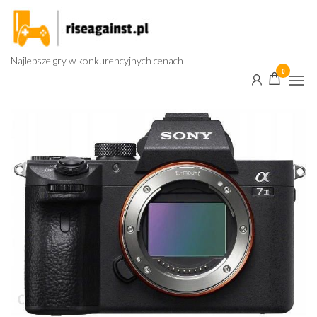
Przejdź
do
treści
Najlepsze gry w konkurencyjnych cenach
0