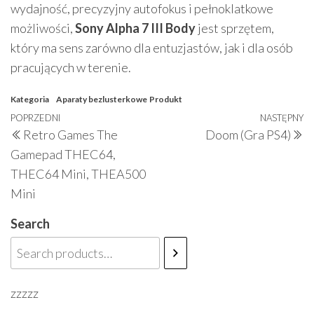
wydajność, precyzyjny autofokus i pełnoklatkowe
możliwości,
Sony Alpha 7 III Body
jest sprzętem,
który ma sens zarówno dla entuzjastów, jak i dla osób
pracujących w terenie.
Kategoria
Aparaty bezlusterkowe
Produkt
Nawigacja
Poprzedni
POPRZEDNI
NASTĘPNY
N
Retro Games The
Doom (Gra PS4)
wpisu
wpis
w
Gamepad THEC64,
THEC64 Mini, THEA500
Mini
Search
zzzzz