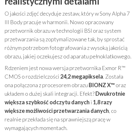
realistycznymi detalami
O jakości zdjęć decyduje zestaw, który w Sony Alpha 7
III Body pracuje w harmonii. Nowo opracowany
przetwornik obrazu w technologii BSI oraz system
przetwarzania są zoptymalizowane tak, by sprostać
różnym potrzebom fotografowania z wysoką jakością
obrazu, jakiej oczekujesz od aparatu pełnoklatkowego.
Rdzeniem jest nowa wersja przetwornika Exmor R™
CMOS o rozdzielczości
24,2 megapiksela
. Została
ona połączona z procesorem obrazu
BIONZ X™
oraz
układem o dużej skali integracji. Efekt?
Dwukrotnie
większa szybkość odczytu danych
i
1,8 razy
większe możliwości przetwarzania danych
, co
realnie przekłada się na sprawniejszą pracę w
wymagających momentach.