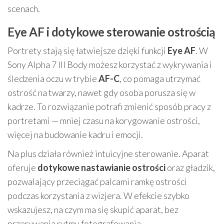
scenach.
Eye AF i dotykowe sterowanie ostrością
Portrety stają się łatwiejsze dzięki funkcji
Eye AF
. W
Sony Alpha 7 III Body możesz korzystać z wykrywania i
śledzenia oczu w trybie
AF-C
, co pomaga utrzymać
ostrość na twarzy, nawet gdy osoba porusza się w
kadrze. To rozwiązanie potrafi zmienić sposób pracy z
portretami — mniej czasu na korygowanie ostrości,
więcej na budowanie kadru i emocji.
Na plus działa również intuicyjne sterowanie. Aparat
oferuje
dotykowe nastawianie ostrości
oraz gładzik,
pozwalający przeciągać palcami ramkę ostrości
podczas korzystania z wizjera. W efekcie szybko
wskazujesz, na czym ma się skupić aparat, bez
przerywania rytmu fotografowania.