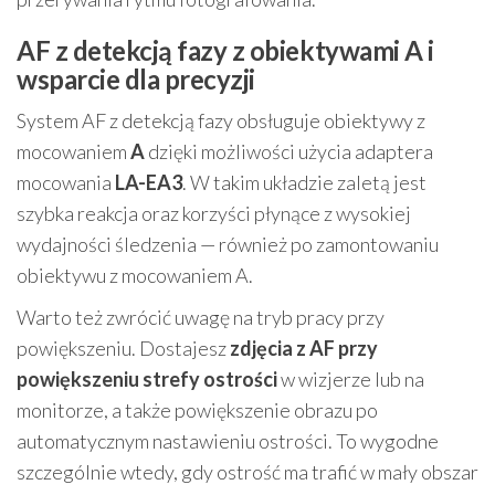
AF z detekcją fazy z obiektywami A i
wsparcie dla precyzji
System AF z detekcją fazy obsługuje obiektywy z
mocowaniem
A
dzięki możliwości użycia adaptera
mocowania
LA-EA3
. W takim układzie zaletą jest
szybka reakcja oraz korzyści płynące z wysokiej
wydajności śledzenia — również po zamontowaniu
obiektywu z mocowaniem A.
Warto też zwrócić uwagę na tryb pracy przy
powiększeniu. Dostajesz
zdjęcia z AF przy
powiększeniu strefy ostrości
w wizjerze lub na
monitorze, a także powiększenie obrazu po
automatycznym nastawieniu ostrości. To wygodne
szczególnie wtedy, gdy ostrość ma trafić w mały obszar