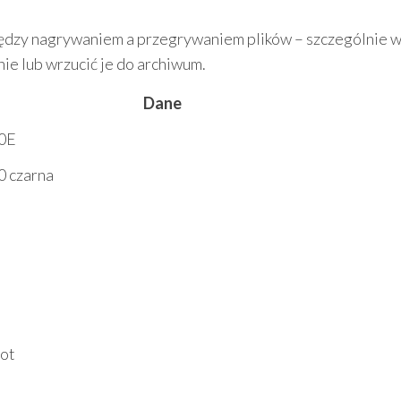
iędzy nagrywaniem a przegrywaniem plików – szczególnie w
ie lub wrzucić je do archiwum.
Dane
0E
 czarna
hot