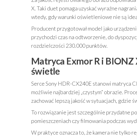
X. Taki duet pomaga uzyskać wyraźne nagrani
wtedy, gdy warunki oświetleniowe nie są idea
Producent przygotował model jako urządzenie
przychodzi czas na odtworzenie, do dyspozycj
rozdzielczości 230.000 punktów.
Matryca Exmor R i BIONZ 
świetle
Serce Sony HDR-CX240E stanowi matryca CMO
możliwie najbardziej „czystym” obrazie. Pro
zachować lepszą jakość w sytuacjach, gdzie św
To rozwiązanie jest szczególnie przydatne p
pomieszczeniach czy filmowania podczas wyda
W praktyce oznacza to, że kamera nie tylko re