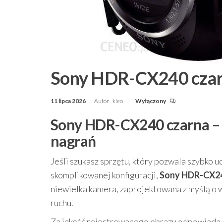
Sony HDR-CX240 cza
11 lipca 2026
Autor
kleo
Wyłączony
Sony HDR-CX240 czarna –
nagrań
Jeśli szukasz sprzętu, który pozwala szybko 
skomplikowanej konfiguracji,
Sony HDR-CX24
niewielka kamera, zaprojektowana z myślą o 
ruchu.
Za jakość rejestrowanego obrazu odpowiada