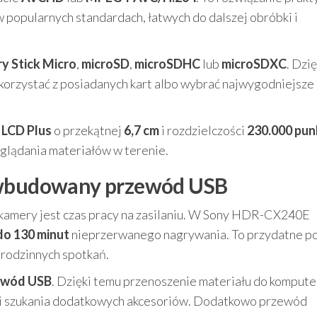
w popularnych standardach, łatwych do dalszej obróbki i
 Stick Micro
,
microSD
,
microSDHC
lub
microSDXC
. Dzię
 korzystać z posiadanych kart albo wybrać najwygodniejsze
 LCD Plus
o przekątnej
6,7 cm
i rozdzielczości
230.000 pu
eglądania materiałów w terenie.
i wbudowany przewód USB
kamery jest czas pracy na zasilaniu. W Sony HDR-CX240E
do 130 minut
nieprzerwanego nagrywania. To przydatne p
 rodzinnych spotkań.
ewód USB
. Dzięki temu przenoszenie materiału do kompute
ci szukania dodatkowych akcesoriów. Dodatkowo przewód