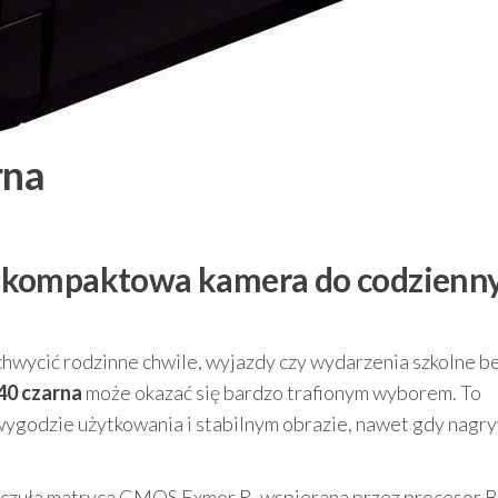
rna
 kompaktowa kamera do codzienn
uchwycić rodzinne chwile, wyjazdy czy wydarzenia szkolne b
0 czarna
może okazać się bardzo trafionym wyborem. To
wygodzie użytkowania i stabilnym obrazie, nawet gdy nagr
 czuła matryca CMOS Exmor R, wspierana przez procesor