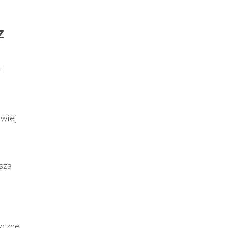
z
E
twiej
szą
tyczne