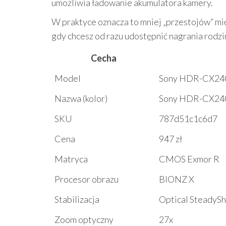
umożliwia ładowanie akumulatora kamery.
W praktyce oznacza to mniej „przestojów” m
gdy chcesz od razu udostępnić nagrania rodzin
Cecha
Model
Sony HDR-CX24
Nazwa (kolor)
Sony HDR-CX240
SKU
787d51c1c6d7
Cena
947 zł
Matryca
CMOS Exmor R
Procesor obrazu
BIONZ X
Stabilizacja
Optical SteadyS
Zoom optyczny
27x