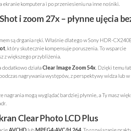
 ekranie komputera i po przeniesieniu na inne nośniki.
yShot i zoom 27x – płynne ujęcia be
emem są drgania ręki. Właśnie dlatego w Sony HDR-CX240
hot
, który skutecznie kompensuje poruszenia. To wsparcie
sz z większego przybliżenia.
 a dodatkowo działa
Clear Image Zoom 54x
. Dzięki temu ła
d podczas nagrywania występów, z perspektywy widza lub w
że nagrania mogą wyglądać bardziej płynnie, a Ty masz więk
adr.
kran Clear Photo LCD Plus
acie
AVCHD
lub
MPEG4-AVC/H.264
. To rozwiązanie prak