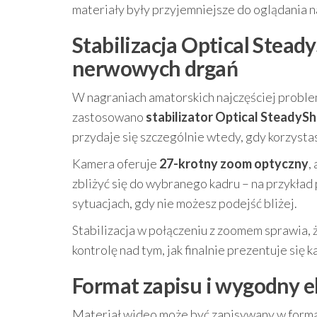
materiały były przyjemniejsze do oglądania na
Stabilizacja Optical Stead
nerwowych drgań
W nagraniach amatorskich najczęściej probl
zastosowano
stabilizator Optical SteadyS
przydaje się szczególnie wtedy, gdy korzysta
Kamera oferuje
27-krotny zoom optyczny
,
zbliżyć się do wybranego kadru – na przykła
sytuacjach, gdy nie możesz podejść bliżej.
Stabilizacja w połączeniu z zoomem sprawia, 
kontrolę nad tym, jak finalnie prezentuje się k
Format zapisu i wygodny e
Materiał wideo może być zapisywany w form