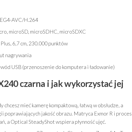
EG4-AVC/H.264
cro, microSD, microSDHC, microSDXC
Plus, 6,7 cm, 230.000 punktów
nut nagrywania
ód USB (przenoszenie do komputera i ładowanie)
40 czarna i jak wykorzystać jej
dy chcesz mieć kamerę kompaktową, łatwą w obsłudze, a
gii poprawiających jakość obrazu. Matryca Exmor R i proce
, a Optical SteadyShot wspiera płynność ujęć.