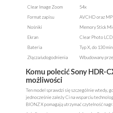
Clear Image Zoom
54x
Format zapisu
AVCHD oraz MP
Nośniki
Memory Stick Mi
Ekran
Clear Photo LCD 
Bateria
Typ X, do 130 mi
Złącza/udogodnienia
Wbudowany przew
Komu polecić Sony HDR-CX2
możliwości
Ten model sprawdzi się szczególnie wtedy, g
jednocześnie zależy Ci na wsparciu technolo
BIONZ X pomagają utrzymać czytelność nagrań