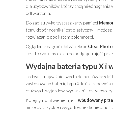
dla użytkowników, którzy chcą mieć nagrania 
odtwarzania.
Do zapisu wykorzystasz karty pamięci
Memory
temu dobór nośnika jest elastyczny – możesz
rozwiązanie pod kątem pojemności.
Oglądanie nagrań ułatwia ekran
Clear Photo
Jest to czytelny ekran do podglądu ujęć i prz
Wydajna bateria typu X 
Jednym z najważniejszych elementów każdej 
zastosowano baterię typu X, która zapewnia
dłuższych wyjazdów, wydarzeń, festynów czy
Kolejnym ułatwieniem jest
wbudowany prz
może być szybkie i wygodne, bez koniecznoś