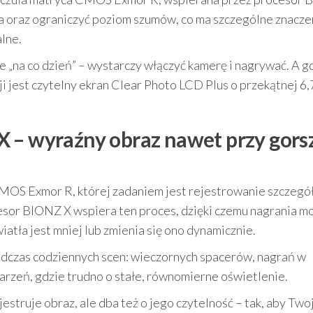
a oraz ograniczyć poziom szumów, co ma szczególne znacze
lne.
 „na co dzień” – wystarczy włączyć kamerę i nagrywać. A g
i jest czytelny ekran Clear Photo LCD Plus o przekątnej 6,7
X – wyraźny obraz nawet przy gor
S Exmor R, której zadaniem jest rejestrowanie szczegó
cesor BIONZ X wspiera ten proces, dzięki czemu nagrania m
iatła jest mniej lub zmienia się ono dynamicznie.
odczas codziennych scen: wieczornych spacerów, nagrań w
rzeń, gdzie trudno o stałe, równomierne oświetlenie.
jestruje obraz, ale dba też o jego czytelność – tak, aby Two