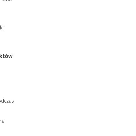
ki
nktów
.
odczas
ra