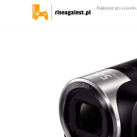
Przejdź
Najlepsze gry w konk
do
treści