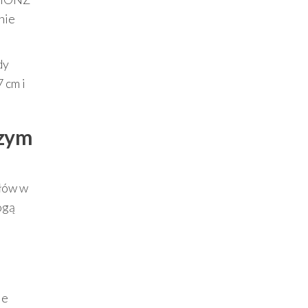
nie
dy
 cm i
szym
łów w
ogą
je