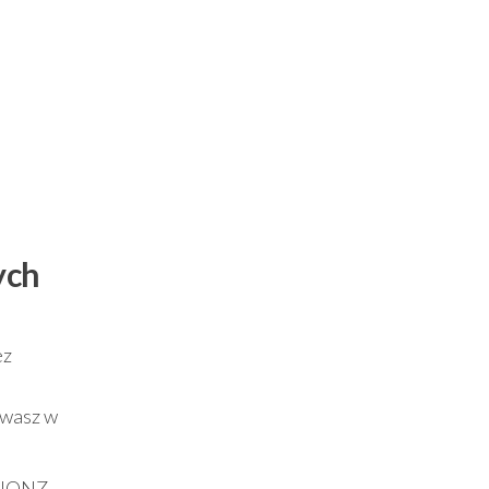
ych
ez
ywasz w
 BIONZ