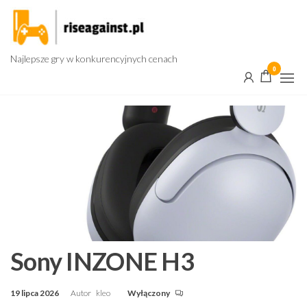
Przejdź
do
treści
Najlepsze gry w konkurencyjnych cenach
0
Sony INZONE H3
19 lipca 2026
Autor
kleo
Wyłączony