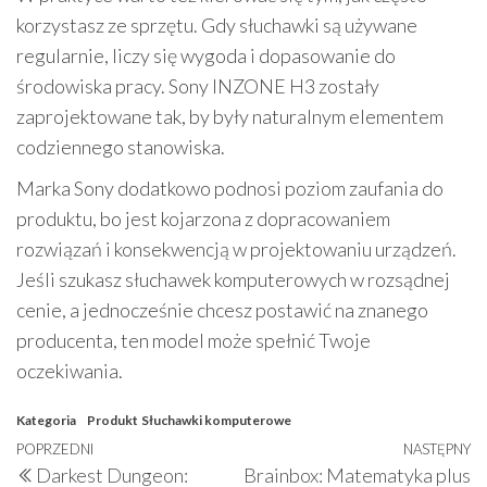
korzystasz ze sprzętu. Gdy słuchawki są używane
regularnie, liczy się wygoda i dopasowanie do
środowiska pracy. Sony INZONE H3 zostały
zaprojektowane tak, by były naturalnym elementem
codziennego stanowiska.
Marka Sony dodatkowo podnosi poziom zaufania do
produktu, bo jest kojarzona z dopracowaniem
rozwiązań i konsekwencją w projektowaniu urządzeń.
Jeśli szukasz słuchawek komputerowych w rozsądnej
cenie, a jednocześnie chcesz postawić na znanego
producenta, ten model może spełnić Twoje
oczekiwania.
Kategoria
Produkt
Słuchawki komputerowe
Nawigacja
Poprzedni
POPRZEDNI
NASTĘPNY
N
Darkest Dungeon:
Brainbox: Matematyka plus
wpis
w