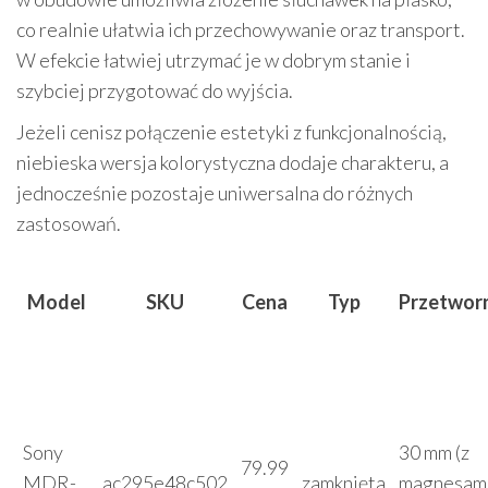
co realnie ułatwia ich przechowywanie oraz transport.
W efekcie łatwiej utrzymać je w dobrym stanie i
szybciej przygotować do wyjścia.
Jeżeli cenisz połączenie estetyki z funkcjonalnością,
niebieska wersja kolorystyczna dodaje charakteru, a
jednocześnie pozostaje uniwersalna do różnych
zastosowań.
Model
SKU
Cena
Typ
Przetworn
Sony
30 mm (z
79.99
MDR-
ac295e48c502
zamknięta
magnesam