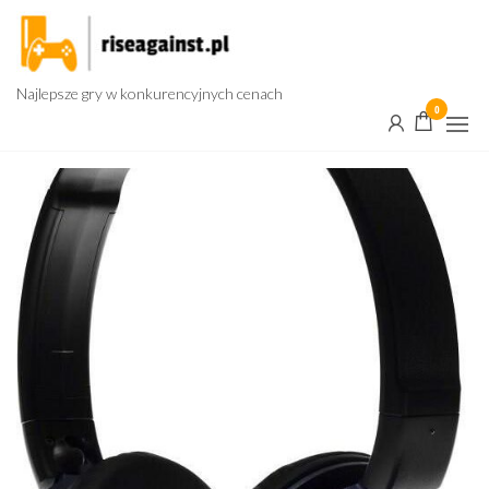
Przejdź
do
treści
Najlepsze gry w konkurencyjnych cenach
0