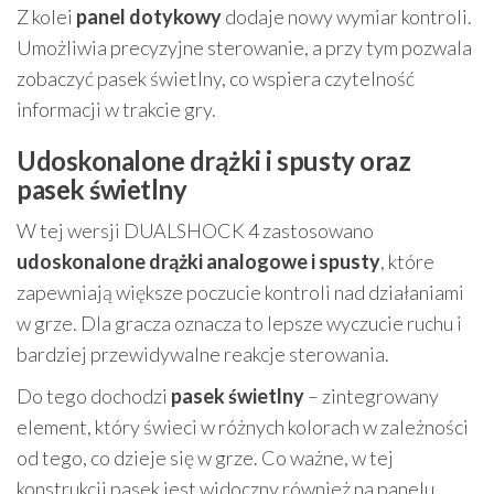
Z kolei
panel dotykowy
dodaje nowy wymiar kontroli.
Umożliwia precyzyjne sterowanie, a przy tym pozwala
zobaczyć pasek świetlny, co wspiera czytelność
informacji w trakcie gry.
Udoskonalone drążki i spusty oraz
pasek świetlny
W tej wersji DUALSHOCK 4 zastosowano
udoskonalone drążki analogowe i spusty
, które
zapewniają większe poczucie kontroli nad działaniami
w grze. Dla gracza oznacza to lepsze wyczucie ruchu i
bardziej przewidywalne reakcje sterowania.
Do tego dochodzi
pasek świetlny
– zintegrowany
element, który świeci w różnych kolorach w zależności
od tego, co dzieje się w grze. Co ważne, w tej
konstrukcji pasek jest widoczny również na panelu