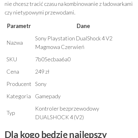
nie chcesz tracić czasu na kombinowanie z ładowarkami
czy nietypowymi przewodami.
Parametr
Dane
Sony Playstation DualShock 4 V2
Nazwa
Magmowa Czerwień
SKU
7b05ecbaa6a0
Cena
249 zł
Producent
Sony
Kategoria
Gamepady
Kontroler bezprzewodowy
Typ
DUALSHOCK 4 (V2)
Dla kogo będzie najlepszy