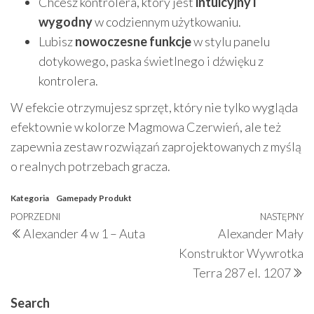
Chcesz kontrolera, który jest
intuicyjny i
wygodny
w codziennym użytkowaniu.
Lubisz
nowoczesne funkcje
w stylu panelu
dotykowego, paska świetlnego i dźwięku z
kontrolera.
W efekcie otrzymujesz sprzęt, który nie tylko wygląda
efektownie w kolorze Magmowa Czerwień, ale też
zapewnia zestaw rozwiązań zaprojektowanych z myślą
o realnych potrzebach gracza.
Kategoria
Gamepady
Produkt
Nawigacja
Poprzedni
POPRZEDNI
NASTĘPNY
N
Alexander 4 w 1 – Auta
Alexander Mały
wpisu
wpis
w
Konstruktor Wywrotka
Terra 287 el. 1207
Search