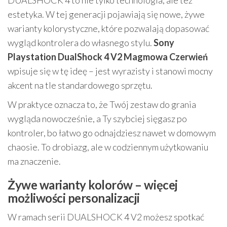
DUALSHOCK 4 to nie tylko technologia, ale też
estetyka. W tej generacji pojawiają się nowe, żywe
warianty kolorystyczne, które pozwalają dopasować
wygląd kontrolera do własnego stylu.
Sony
Playstation DualShock 4 V2 Magmowa Czerwień
wpisuje się w tę ideę – jest wyrazisty i stanowi mocny
akcent na tle standardowego sprzętu.
W praktyce oznacza to, że Twój zestaw do grania
wygląda nowocześnie, a Ty szybciej sięgasz po
kontroler, bo łatwo go odnajdziesz nawet w domowym
chaosie. To drobiazg, ale w codziennym użytkowaniu
ma znaczenie.
Żywe warianty kolorów – więcej
możliwości personalizacji
W ramach serii DUALSHOCK 4 V2 możesz spotkać