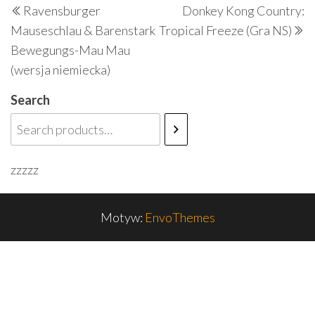
Ravensburger
Donkey Kong Country:
wpisu
wpis
w
Mauseschlau & Barenstark
Tropical Freeze (Gra NS)
Bewegungs-Mau Mau
(wersja niemiecka)
Search
zzzzz
Motyw:
EnvoThemes