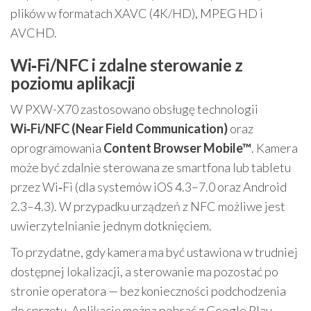
plików w formatach XAVC (4K/HD), MPEG HD i
AVCHD.
Wi‑Fi/NFC i zdalne sterowanie z
poziomu aplikacji
W PXW-X70 zastosowano obsługę technologii
Wi‑Fi/NFC (Near Field Communication)
oraz
oprogramowania
Content Browser Mobile™
. Kamera
może być zdalnie sterowana ze smartfona lub tabletu
przez Wi‑Fi (dla systemów iOS 4.3–7.0 oraz Android
2.3–4.3). W przypadku urządzeń z NFC możliwe jest
uwierzytelnianie jednym dotknięciem.
To przydatne, gdy kamera ma być ustawiona w trudniej
dostępnej lokalizacji, a sterowanie ma pozostać po
stronie operatora — bez konieczności podchodzenia
do sprzętu. Aplikację można pobrać z Google Play