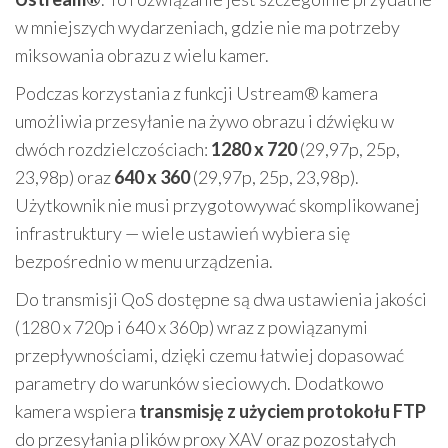
w mniejszych wydarzeniach, gdzie nie ma potrzeby
miksowania obrazu z wielu kamer.
Podczas korzystania z funkcji Ustream® kamera
umożliwia przesyłanie na żywo obrazu i dźwięku w
dwóch rozdzielczościach:
1280 x 720
(29,97p, 25p,
23,98p) oraz
640 x 360
(29,97p, 25p, 23,98p).
Użytkownik nie musi przygotowywać skomplikowanej
infrastruktury — wiele ustawień wybiera się
bezpośrednio w menu urządzenia.
Do transmisji QoS dostępne są dwa ustawienia jakości
(1280 x 720p i 640 x 360p) wraz z powiązanymi
przepływnościami, dzięki czemu łatwiej dopasować
parametry do warunków sieciowych. Dodatkowo
kamera wspiera
transmisję z użyciem protokołu FTP
do przesyłania plików proxy XAV oraz pozostałych