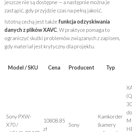
jeszcze nie są dostępne — a następnie można je
zastąpić, gdy przyjdzie czas na pełną jakość.
Istotną cechą jest także
funkcja odzyskiwania
danych z plików XAVC
. W praktyce pomaga to
ograniczyć skutki problemów związanych z zapisem,
gdy materiał jest krytyczny dla projektu.
Model / SKU
Cena
Producent
Typ
X
(
30
do
Sony PXW-
Kamkorder
10808.85
M
X70 /
Sony
(kamery
zł
H