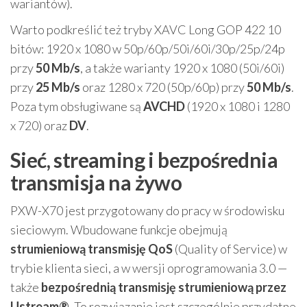
wariantów).
Warto podkreślić też tryby XAVC Long GOP 422 10
bitów: 1920 x 1080 w 50p/60p/50i/60i/30p/25p/24p
przy
50 Mb/s
, a także warianty 1920 x 1080 (50i/60i)
przy
25 Mb/s
oraz 1280 x 720 (50p/60p) przy
50 Mb/s
.
Poza tym obsługiwane są
AVCHD
(1920 x 1080 i 1280
x 720) oraz
DV
.
Sieć, streaming i bezpośrednia
transmisja na żywo
PXW-X70 jest przygotowany do pracy w środowisku
sieciowym. Wbudowane funkcje obejmują
strumieniową transmisję QoS
(Quality of Service) w
trybie klienta sieci, a w wersji oprogramowania 3.0 —
także
bezpośrednią transmisję strumieniową przez
Ustream®
. To rozwiązanie jest szczególnie przydatne