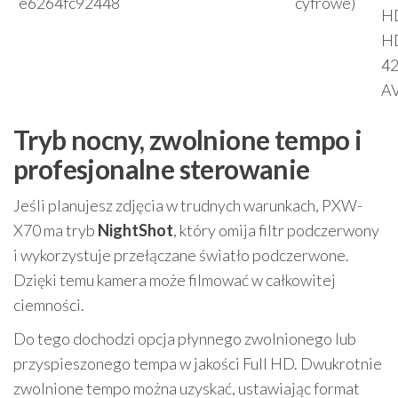
e6264fc92448
cyfrowe)
H
H
42
A
Tryb nocny, zwolnione tempo i
profesjonalne sterowanie
Jeśli planujesz zdjęcia w trudnych warunkach, PXW-
X70 ma tryb
NightShot
, który omija filtr podczerwony
i wykorzystuje przełączane światło podczerwone.
Dzięki temu kamera może filmować w całkowitej
ciemności.
Do tego dochodzi opcja płynnego zwolnionego lub
przyspieszonego tempa w jakości Full HD. Dwukrotnie
zwolnione tempo można uzyskać, ustawiając format