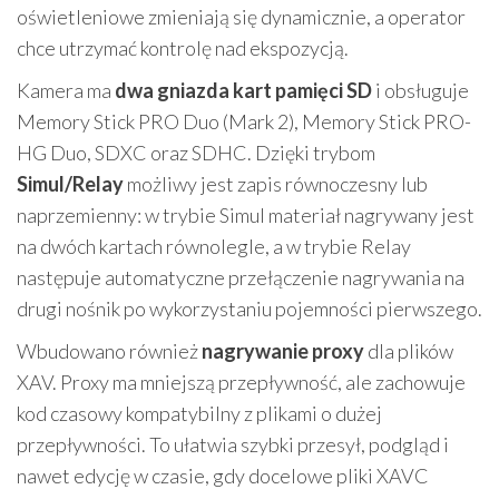
oświetleniowe zmieniają się dynamicznie, a operator
chce utrzymać kontrolę nad ekspozycją.
Kamera ma
dwa gniazda kart pamięci SD
i obsługuje
Memory Stick PRO Duo (Mark 2), Memory Stick PRO-
HG Duo, SDXC oraz SDHC. Dzięki trybom
Simul/Relay
możliwy jest zapis równoczesny lub
naprzemienny: w trybie Simul materiał nagrywany jest
na dwóch kartach równolegle, a w trybie Relay
następuje automatyczne przełączenie nagrywania na
drugi nośnik po wykorzystaniu pojemności pierwszego.
Wbudowano również
nagrywanie proxy
dla plików
XAV. Proxy ma mniejszą przepływność, ale zachowuje
kod czasowy kompatybilny z plikami o dużej
przepływności. To ułatwia szybki przesył, podgląd i
nawet edycję w czasie, gdy docelowe pliki XAVC