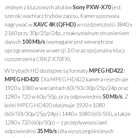
Jednym z kluczowych atutów
Sony PXW-X70
jest
szeroki wachlarz trybów zapisu. Kamera pozwala
nagrywać w
XAVC 4K (QFHD)
w rozdzielczości 3840 x
2160 przy 30p/25p/24p, z maksymalnym strumieniem
danych
100 Mb/s
(wymagane jest wewnętrzne
oprogramowanie w wersji 3.0 oraz opcjonalny klucz
rozszerzenia CBKZ-X70FX).
W trybach HD dostępne są formaty
MPEG HD422
i
MPEG HD420
. Dla MPEG HD422 kamera rejestruje
1920 x 1080 w wariantach 60i/50i/30p/25p/24p oraz
1280 x 720 w 60p/50p, przy odpowiednio
50 Mb/s
. Z
kolei MPEG HD420 obejmuje 1920 x 1080
(60i/50i/30p/25p/24p) i 1440 x 1080 (60i/50i), a także
1280 x 720 (60p/50p) — z przepływnościami
odpowiednio
35 Mb/s
(dla wyszczególnionych