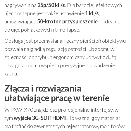
nagrywania na
25p/50 kl./s
. Dla bardziej efektowych
ujęć dostępne jest także ustawienie
1 kl./s
,
umożliwiające
50-krotne przyspieszenie
— idealne
do ujęć poklatkowych i time-lapse.
Obsługa jest przemyślana: ręczny pierścień obiektywu
pozwala na gładką regulację ostrości lub zoomu w
zależności od trybu, a ergonomiczny uchwyt z dużą
dźwignią zoomu wspiera precyzyjne prowadzenie
kadru.
Złącza i rozwiązania
ułatwiające pracę w terenie
W PXW-X70 znajdziesz profesjonalne interfejsy, w
tym
wyjście 3G-SDI
i
HDMI
. To ważne, gdy materiał
ma trafiać do zewnętrznych rejestratorów, monitorów