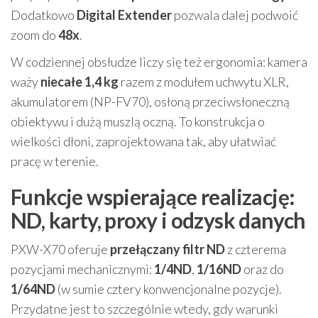
Dodatkowo
Digital Extender
pozwala dalej podwoić
zoom do
48x
.
W codziennej obsłudze liczy się też ergonomia: kamera
waży
niecałe 1,4 kg
razem z modułem uchwytu XLR,
akumulatorem (NP-FV70), osłoną przeciwsłoneczną
obiektywu i dużą muszlą oczną. To konstrukcja o
wielkości dłoni, zaprojektowana tak, aby ułatwiać
pracę w terenie.
Funkcje wspierające realizację:
ND, karty, proxy i odzysk danych
PXW-X70 oferuje
przełączany filtr ND
z czterema
pozycjami mechanicznymi:
1/4ND
,
1/16ND
oraz do
1/64ND
(w sumie cztery konwencjonalne pozycje).
Przydatne jest to szczególnie wtedy, gdy warunki