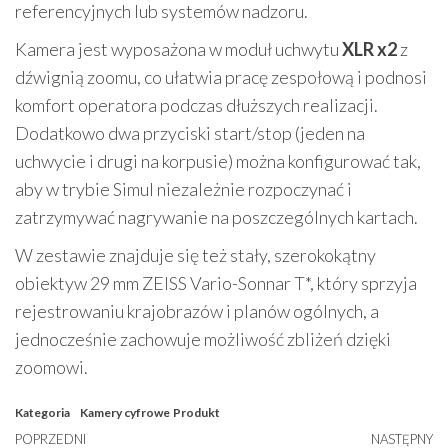
referencyjnych lub systemów nadzoru.
Kamera jest wyposażona w moduł uchwytu
XLR x2
z
dźwignią zoomu, co ułatwia pracę zespołową i podnosi
komfort operatora podczas dłuższych realizacji.
Dodatkowo dwa przyciski start/stop (jeden na
uchwycie i drugi na korpusie) można konfigurować tak,
aby w trybie Simul niezależnie rozpoczynać i
zatrzymywać nagrywanie na poszczególnych kartach.
W zestawie znajduje się też stały, szerokokątny
obiektyw 29 mm ZEISS Vario-Sonnar T*, który sprzyja
rejestrowaniu krajobrazów i planów ogólnych, a
jednocześnie zachowuje możliwość zbliżeń dzięki
zoomowi.
Kategoria
Kamery cyfrowe
Produkt
Nawigacja
Poprzedni
POPRZEDNI
NASTĘPNY
N