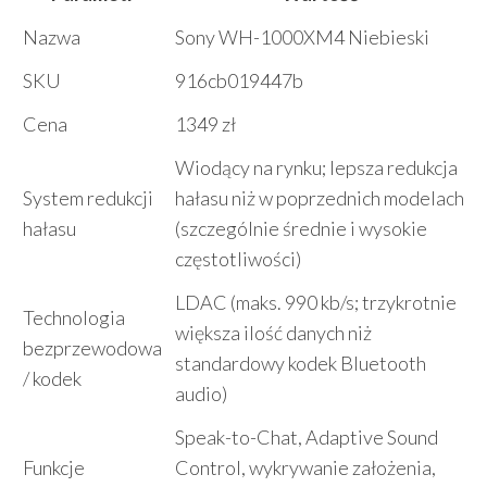
Nazwa
Sony WH-1000XM4 Niebieski
SKU
916cb019447b
Cena
1349 zł
Wiodący na rynku; lepsza redukcja
System redukcji
hałasu niż w poprzednich modelach
hałasu
(szczególnie średnie i wysokie
częstotliwości)
LDAC (maks. 990 kb/s; trzykrotnie
Technologia
większa ilość danych niż
bezprzewodowa
standardowy kodek Bluetooth
/ kodek
audio)
Speak-to-Chat, Adaptive Sound
Funkcje
Control, wykrywanie założenia,