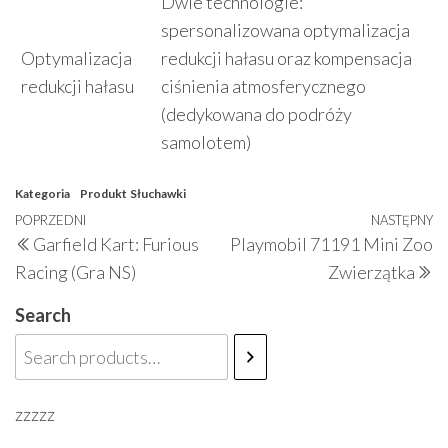
Dwie technologie:
spersonalizowana optymalizacja
Optymalizacja
redukcji hałasu oraz kompensacja
redukcji hałasu
ciśnienia atmosferycznego
(dedykowana do podróży
samolotem)
Kategoria
Produkt
Słuchawki
Nawigacja
Poprzedni
POPRZEDNI
NASTĘPNY
N
Garfield Kart: Furious
Playmobil 71191 Mini Zoo
wpisu
wpis
w
Racing (Gra NS)
Zwierzątka
Search
zzzzz