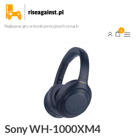
Przejdź
do
treści
Najlepsze gry w konkurencyjnych cenach
0
Sony WH-1000XM4