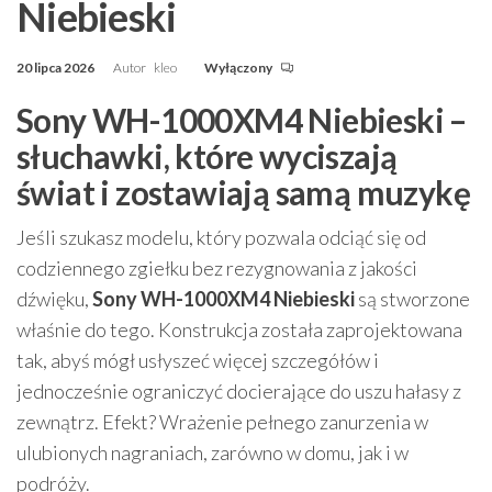
Niebieski
20 lipca 2026
Autor
kleo
Wyłączony
Sony WH-1000XM4 Niebieski –
słuchawki, które wyciszają
świat i zostawiają samą muzykę
Jeśli szukasz modelu, który pozwala odciąć się od
codziennego zgiełku bez rezygnowania z jakości
dźwięku,
Sony WH-1000XM4 Niebieski
są stworzone
właśnie do tego. Konstrukcja została zaprojektowana
tak, abyś mógł usłyszeć więcej szczegółów i
jednocześnie ograniczyć docierające do uszu hałasy z
zewnątrz. Efekt? Wrażenie pełnego zanurzenia w
ulubionych nagraniach, zarówno w domu, jak i w
podróży.