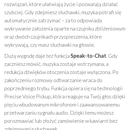
rozwiązań, które ułatwiają życie i pozwalają działać
szybciej. Gdy zdejmiesz słuchawki, muzyka potrafi się
automatycznie zatrzymać – za to odpowiada
wykrywanie założenia oparte na czujniku zbliżeniowym
oraz dwóch czujnikach przyspieszenia, które
wykrywają, czy masz słuchawki na głowie.
Dużą wygodę daje też funkcja
Speak-to-Chat
. Gdy
zaczniesz mówić, muzyka zostaje wstrzymana, a
redukcja dźwięków otoczenia zostaje wyłączona. Po
zakończeniu rozmowy odtwarzanie wraca do
poprzedniego trybu. Funkcja opiera się na technologii
Precise Voice Pickup, która reaguje na Twój głos dzięki
pięciu wbudowanym mikrofonom i zaawansowanemu
przetwarzaniu sygnału audio. Dzięki temu możesz
porozmawiać lub złożyć zamówienie w kawiarni bez
zdejmowania słuchawek.