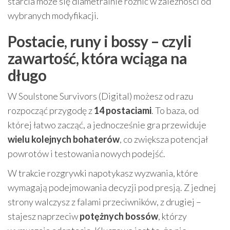
starcia może się diametralnie różnić w zależności od
wybranych modyfikacji.
Postacie, runy i bossy – czyli
zawartość, która wciąga na
długo
W Soulstone Survivors (Digital) możesz od razu
rozpocząć przygodę z
14 postaciami
. To baza, od
której łatwo zacząć, a jednocześnie gra przewiduje
wielu kolejnych bohaterów
, co zwiększa potencjał
powrotów i testowania nowych podejść.
W trakcie rozgrywki napotykasz wyzwania, które
wymagają podejmowania decyzji pod presją. Z jednej
strony walczysz z falami przeciwników, z drugiej –
stajesz naprzeciw
potężnych bossów
, którzy