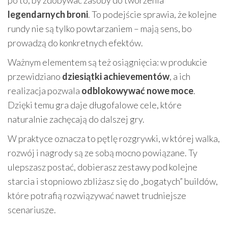
po to, by zdobywać zasoby do tworzenia
legendarnych broni
. To podejście sprawia, że kolejne
rundy nie są tylko powtarzaniem – mają sens, bo
prowadzą do konkretnych efektów.
Ważnym elementem są też osiągnięcia: w produkcie
przewidziano
dziesiątki achievementów
, a ich
realizacja pozwala
odblokowywać nowe moce
.
Dzięki temu gra daje długofalowe cele, które
naturalnie zachęcają do dalszej gry.
W praktyce oznacza to pętlę rozgrywki, w której walka,
rozwój i nagrody są ze sobą mocno powiązane. Ty
ulepszasz postać, dobierasz zestawy pod kolejne
starcia i stopniowo zbliżasz się do „bogatych” buildów,
które potrafią rozwiązywać nawet trudniejsze
scenariusze.