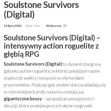
Soulstone Survivors
(Digital)
13 lipca 2026
Autor
kleo
Wyłączony
Soulstone Survivors (Digital) –
intensywny action roguelite z
głębią RPG
Soulstone Survivors (Digital)
to dynamiczna gra w
gatunku action roguelite, w której za każdym razem
stajesz do walki z rosnącymi w siłę hordami
przeciwników. Podczas gdy zwykłe starcia układają się
w rytm kolejnych prób, na końcu czekają już
gigantyczne bossy
– sprawdzian umiejętności i
decyzji, które podejmujesz w trakcie rozgrywki.