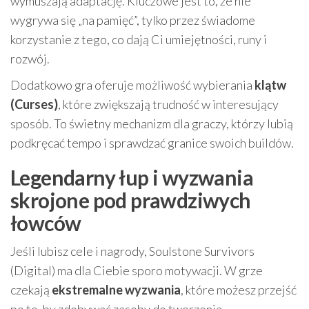
wymuszają adaptację. Kluczowe jest to, że nie
wygrywa się „na pamięć”, tylko przez świadome
korzystanie z tego, co dają Ci umiejętności, runy i
rozwój.
Dodatkowo gra oferuje możliwość wybierania
klątw
(Curses)
, które zwiększają trudność w interesujący
sposób. To świetny mechanizm dla graczy, którzy lubią
podkręcać tempo i sprawdzać granice swoich buildów.
Legendarny łup i wyzwania
skrojone pod prawdziwych
łowców
Jeśli lubisz cele i nagrody, Soulstone Survivors
(Digital) ma dla Ciebie sporo motywacji. W grze
czekają
ekstremalne wyzwania
, które możesz przejść