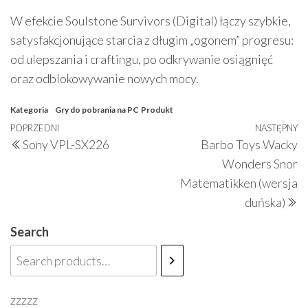
W efekcie Soulstone Survivors (Digital) łączy szybkie,
satysfakcjonujące starcia z długim „ogonem” progresu:
od ulepszania i craftingu, po odkrywanie osiągnięć
oraz odblokowywanie nowych mocy.
Kategoria
Gry do pobrania na PC
Produkt
Nawigacja
Poprzedni
POPRZEDNI
NASTĘPNY
N
Sony VPL-SX226
Barbo Toys Wacky
wpisu
wpis
w
Wonders Snor
Matematikken (wersja
duńska)
Search
zzzzz