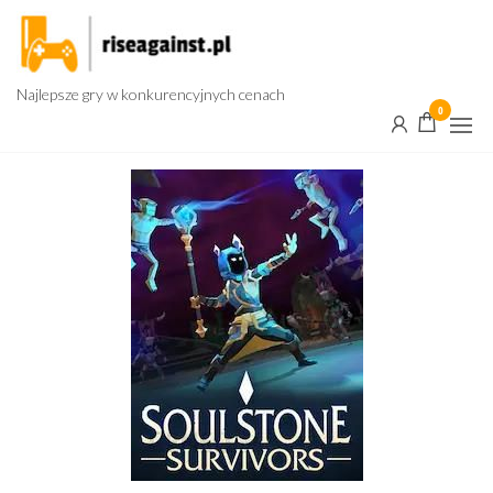
Przejdź
do
treści
Najlepsze gry w konkurencyjnych cenach
0