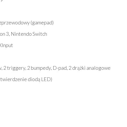
ezprzewodowy (gamepad)
on 3, Nintendo Switch
XInput
, 2 triggery, 2 bumpedy, D-pad, 2 drążki analogowe
potwierdzenie diodą LED)