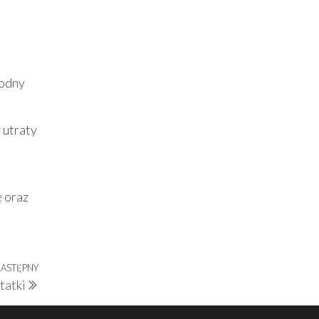
godny
 utraty
ę oraz
ASTĘPNY
Następny
tatki
wpis