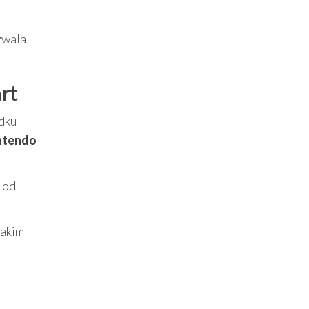
zwala
rt
dku
ntendo
 od
takim