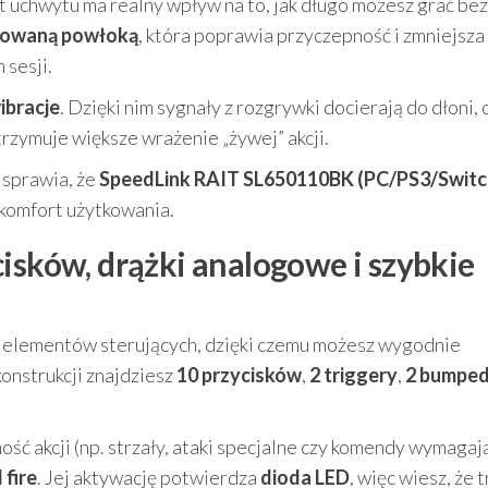
t uchwytu ma realny wpływ na to, jak długo możesz grać bez
owaną powłoką
, która poprawia przyczepność i zmniejsza
 sesji.
ibracje
. Dzięki nim sygnały z rozgrywki docierają do dłoni, 
rzymuje większe wrażenie „żywej” akcji.
 sprawia, że
SpeedLink RAIT SL650110BK (PC/PS3/Switc
i komfort użytkowania.
isków, drążki analogowe i szybkie
 elementów sterujących, dzięki czemu możesz wygodnie
onstrukcji znajdziesz
10 przycisków
,
2 triggery
,
2 bumpe
lność akcji (np. strzały, ataki specjalne czy komendy wymagaj
 fire
. Jej aktywację potwierdza
dioda LED
, więc wiesz, że 