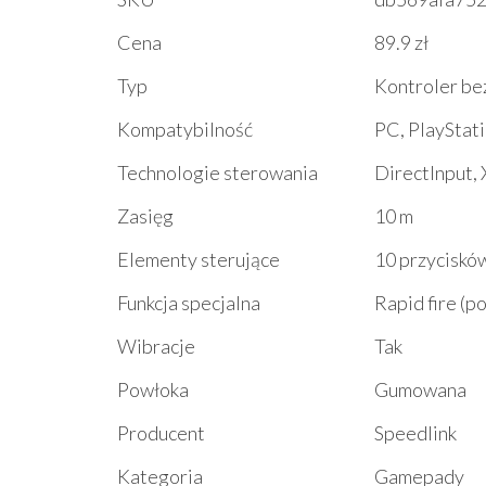
Cena
89.9 zł
Typ
Kontroler b
Kompatybilność
PC, PlayStati
Technologie sterowania
DirectInput, 
Zasięg
10 m
Elementy sterujące
10 przycisków
Funkcja specjalna
Rapid fire (
Wibracje
Tak
Powłoka
Gumowana
Producent
Speedlink
Kategoria
Gamepady