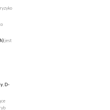
 ryzyko
co
h)
jest
dy
,
D-
ące
tryb