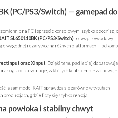
BK (PC/PS3/Switch) — gamepad do
przemiennie na PC i sprzęcie konsolowym, szybko docenisz j
RAIT SL650110BK (PC/PS3/Switch)
to bezprzewodowy
lą o wygodnej rozgrywce na różnych platformach — od kom
rectInput oraz XInput
. Dzięki temu pad lepiej dopasowuje
oraz ogranicza sytuacje, w których kontroler nie zachowuje 
ość, a sam model RAIT sprawdza się zarówno w tytułach
 produkcjach, gdzie liczy się szybka reakcja.
 powłoka i stabilny chwyt