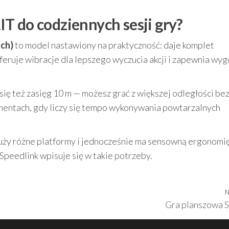
T do codziennych sesji gry?
ch)
to model nastawiony na praktyczność: daje komplet
feruje wibracje dla lepszego wyczucia akcji i zapewnia wy
ię też zasięg 10 m — możesz grać z większej odległości bez
mentach, gdy liczy się tempo wykonywania powtarzalnych
służy różne platformy i jednocześnie ma sensowną ergonomi
peedlink wpisuje się w takie potrzeby.
N
Gra planszowa S