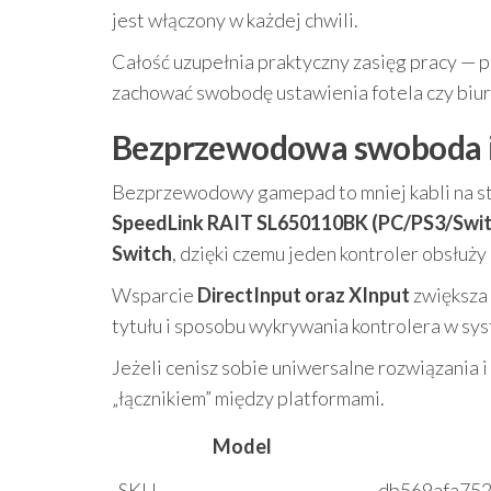
jest włączony w każdej chwili.
Całość uzupełnia praktyczny zasięg pracy — 
zachować swobodę ustawienia fotela czy biu
Bezprzewodowa swoboda i 
Bezprzewodowy gamepad to mniej kabli na st
SpeedLink RAIT SL650110BK (PC/PS3/Swit
Switch
, dzięki czemu jeden kontroler obsłuży 
Wsparcie
DirectInput oraz XInput
zwiększa 
tytułu i sposobu wykrywania kontrolera w sys
Jeżeli cenisz sobie uniwersalne rozwiązania i
„łącznikiem” między platformami.
Model
SKU
db569afa75