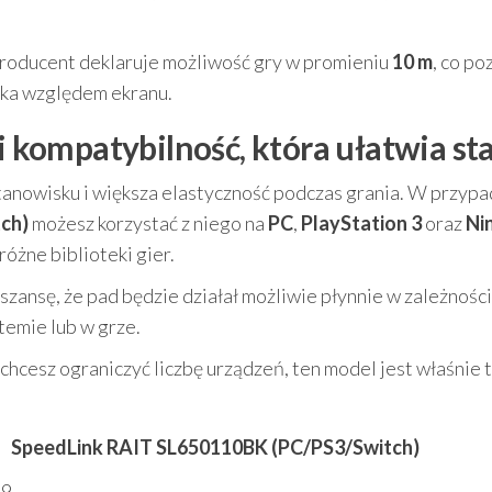
producent deklaruje możliwość gry w promieniu
10 m
, co po
rka względem ekranu.
kompatybilność, która ułatwia sta
anowisku i większa elastyczność podczas grania. W przypa
ch)
możesz korzystać z niego na
PC
,
PlayStation 3
oraz
Ni
różne biblioteki gier.
szansę, że pad będzie działał możliwie płynnie w zależności
temie lub w grze.
 chcesz ograniczyć liczbę urządzeń, ten model jest właśnie 
SpeedLink RAIT SL650110BK (PC/PS3/Switch)
29