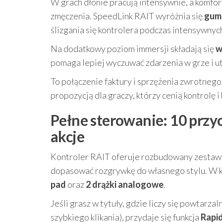
W grach dłonie pracują intensywnie, a komfor
zmęczenia. SpeedLink RAIT wyróżnia się
gum
ślizgania się kontrolera podczas intensywnych
Na dodatkowy poziom immersji składają się
w
pomaga lepiej wyczuwać zdarzenia w grze i ut
To połączenie faktury i sprzężenia zwrotnego
propozycją dla graczy, którzy cenią kontrolę 
Pełne sterowanie: 10 przyc
akcje
Kontroler RAIT oferuje rozbudowany zestaw
dopasować rozgrywkę do własnego stylu. W k
pad
oraz
2 drążki analogowe
.
Jeśli grasz w tytuły, gdzie liczy się powtarza
szybkiego klikania), przydaje się funkcja
Rapid