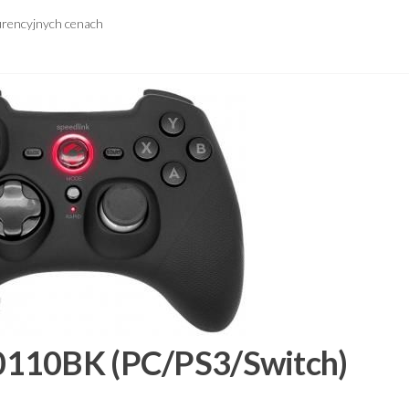
urencyjnych cenach
0110BK (PC/PS3/Switch)