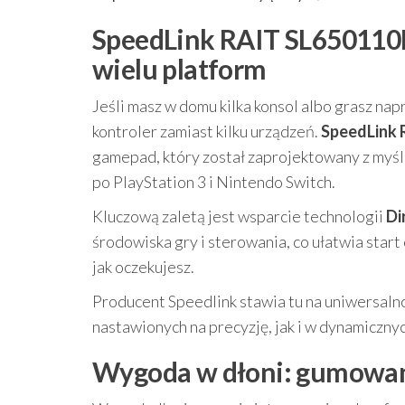
SpeedLink RAIT SL650110
wielu platform
Jeśli masz w domu kilka konsol albo grasz na
kontroler zamiast kilku urządzeń.
SpeedLink 
gamepad, który został zaprojektowany z myś
po PlayStation 3 i Nintendo Switch.
Kluczową zaletą jest wsparcie technologii
Di
środowiska gry i sterowania, co ułatwia start 
jak oczekujesz.
Producent Speedlink stawia tu na uniwersaln
nastawionych na precyzję, jak i w dynamicznych
Wygoda w dłoni: gumowana