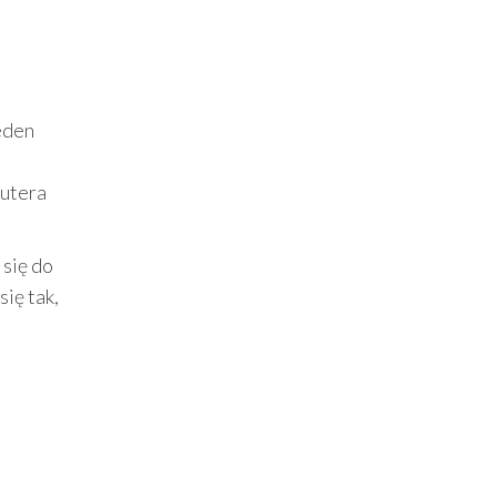
eden
putera
 się do
się tak,