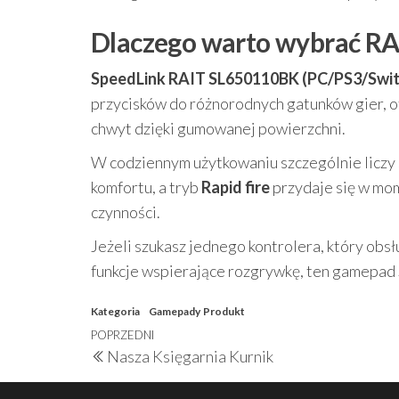
Dlaczego warto wybrać RAI
SpeedLink RAIT SL650110BK (PC/PS3/Swit
przycisków do różnorodnych gatunków gier, o
chwyt dzięki gumowanej powierzchni.
W codziennym użytkowaniu szczególnie liczy s
komfortu, a tryb
Rapid fire
przydaje się w mo
czynności.
Jeżeli szukasz jednego kontrolera, który ob
funkcje wspierające rozgrywkę, ten gamepad S
Kategoria
Gamepady
Produkt
Nawigacja
Poprzedni
POPRZEDNI
Nasza Księgarnia Kurnik
wpisu
wpis