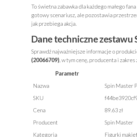
To świetna zabawka dla każdego małego fana P
gotowy scenariusz, ale pozostawia przestrzeń
jak przebiega akcja.
Dane techniczne zestawu 
Sprawdź najważniejsze informacje o produkc
(20066709)
, w tym cenę, producenta i zakres
Parametr
Nazwa
Spin Master P
SKU
f44be3920cf
Cena
89.63 zł
Producent
Spin Master
Kategoria
Figurki makie