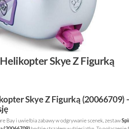
 Helikopter Skye Z Figurką
ikopter Skye Z Figurką (20066709) 
sję
ure Bay i uwielbia zabawy w odgrywanie scenek, zestaw
Spi
ką (20066709)
będzie strzałem w dziesiątkę. To połączenie f