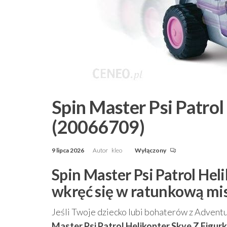
Spin Master Psi Patrol
(20066709)
9 lipca 2026
Autor
kleo
Wyłączony
Spin Master Psi Patrol Hel
wkręć się w ratunkową mi
Jeśli Twoje dziecko lubi bohaterów z Advent
Master Psi Patrol Helikopter Skye Z Figur