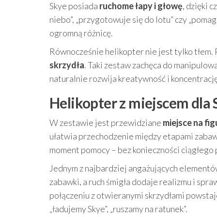
Skye posiada
ruchome łapy i głowę
, dzięki 
niebo”, „przygotowuje się do lotu” czy „pomag
ogromną różnicę.
Równocześnie helikopter nie jest tylko tłem.
skrzydła
. Taki zestaw zachęca do manipulowa
naturalnie rozwija kreatywność i koncentrację
Helikopter z miejscem dla
W zestawie jest przewidziane
miejsce na fi
ułatwia przechodzenie między etapami zabawy
moment pomocy – bez konieczności ciągłego
Jednym z najbardziej angażujących elementó
zabawki, a ruch śmigła dodaje realizmu i spr
połączeniu z otwieranymi skrzydłami powstaj
„ładujemy Skye”, „ruszamy na ratunek”.