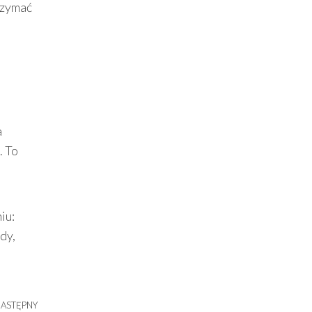
rzymać
a
. To
iu:
dy,
ASTĘPNY
Następny