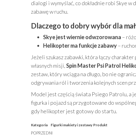
dialogi i wymyślać, co dokładnie robi Skye 
zabawę w ruchu.
Dlaczego to dobry wybór dla mał
Skye jest wiernie odwzorowana
– różo
Helikopter ma funkcje zabawy
– ruchom
Jeżeli szukasz zabawki, która łączy charakter
własnych misji,
Spin Master Psi Patrol Heli
zestaw, który wciąga na długo, bo nie ograni
odgrywania ról i tworzenia kolejnych scen p
Model jest częścią świata Psiego Patrolu, a
figurka i pojazd są przygotowane do wspólneg
gdy helikopter jest gotowy do startu.
Kategoria
Figurki makiety i zestawy
Produkt
Nawigacja
Poprzedni
POPRZEDNI