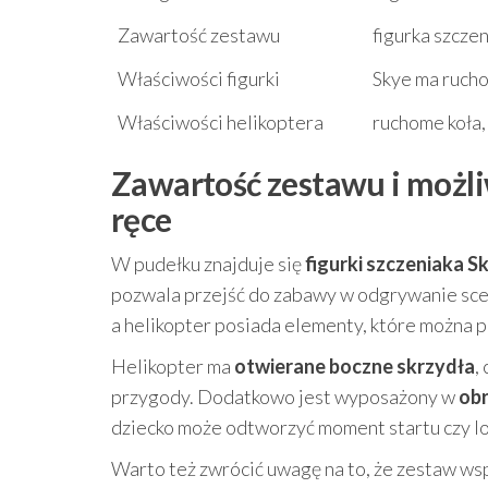
Zawartość zestawu
figurka szczen
Właściwości figurki
Skye ma rucho
Właściwości helikoptera
ruchome koła,
Zawartość zestawu i możli
ręce
W pudełku znajduje się
figurki szczeniaka S
pozwala przejść do zabawy w odgrywanie scene
a helikopter posiada elementy, które można p
Helikopter ma
otwierane boczne skrzydła
,
przygody. Dodatkowo jest wyposażony w
obr
dziecko może odtworzyć moment startu czy lo
Warto też zwrócić uwagę na to, że zestaw wsp