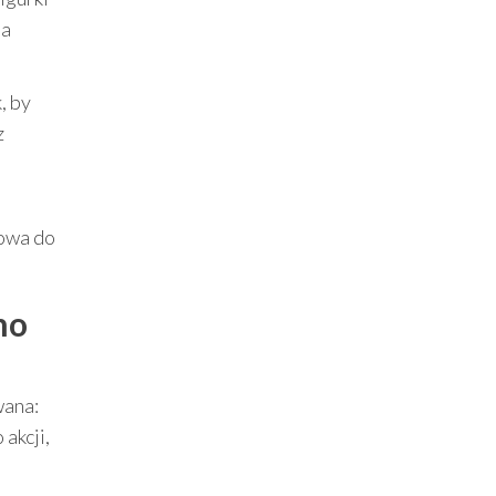
ia
, by
z
towa do
no
wana:
akcji,