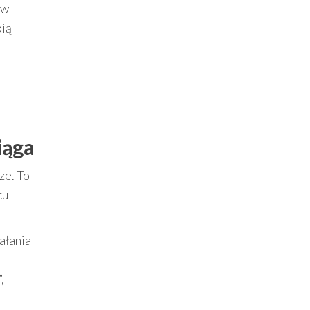
 w
bią
iąga
ze. To
cu
iałania
,