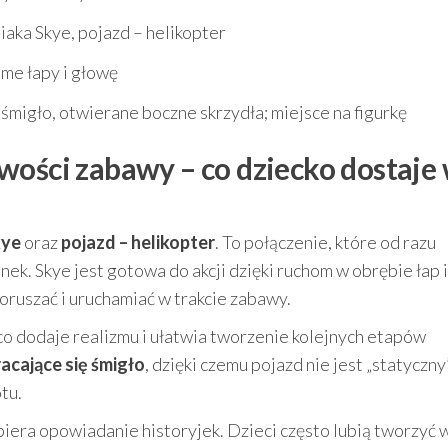
iaka Skye, pojazd – helikopter
me łapy i głowę
 śmigło, otwierane boczne skrzydła; miejsce na figurkę
wości zabawy – co dziecko dostaje
kye
oraz
pojazd – helikopter
. To połączenie, które od razu
k. Skye jest gotowa do akcji dzięki ruchom w obrębie łap i
oruszać i uruchamiać w trakcie zabawy.
 co dodaje realizmu i ułatwia tworzenie kolejnych etapów
acające się śmigło
, dzięki czemu pojazd nie jest „statyczny
tu.
iera opowiadanie historyjek. Dzieci często lubią tworzyć 