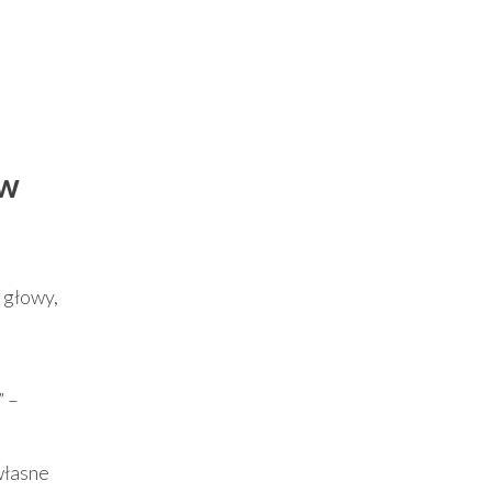
 w
 głowy,
” –
własne