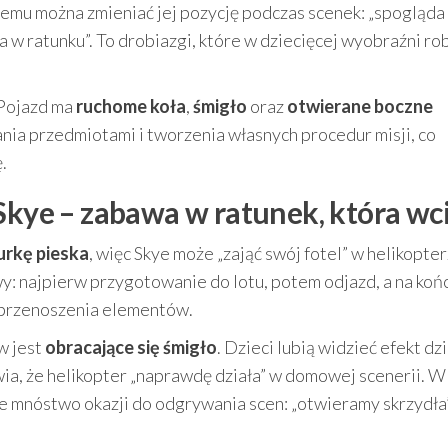
czemu można zmieniać jej pozycję podczas scenek: „spogląda
a w ratunku”. To drobiazgi, które w dziecięcej wyobraźni ro
 Pojazd ma
ruchome koła
,
śmigło
oraz
otwierane boczne
nia przedmiotami i tworzenia własnych procedur misji, co
.
 Skye – zabawa w ratunek, która wc
gurkę pieska
, więc Skye może „zająć swój fotel” w helikopter
: najpierw przygotowanie do lotu, potem odjazd, a na koń
 przenoszenia elementów.
w jest
obracające się śmigło
. Dzieci lubią widzieć efekt dz
awia, że helikopter „naprawdę działa” w domowej scenerii. W
e mnóstwo okazji do odgrywania scen: „otwieramy skrzydła”