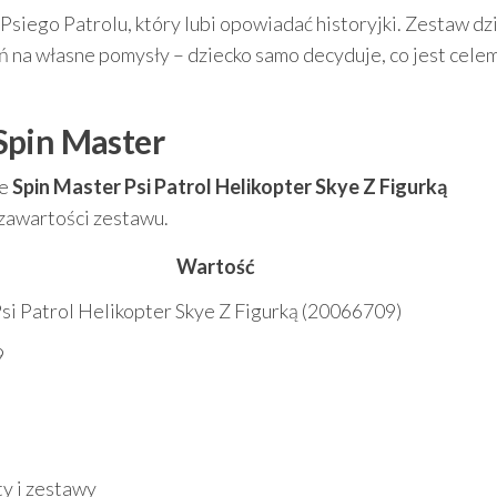
siego Patrolu, który lubi opowiadać historyjki. Zestaw dzi
 na własne pomysły – dziecko samo decyduje, co jest celem 
Spin Master
ie
Spin Master Psi Patrol Helikopter Skye Z Figurką
 zawartości zestawu.
Wartość
si Patrol Helikopter Skye Z Figurką (20066709)
9
ty i zestawy