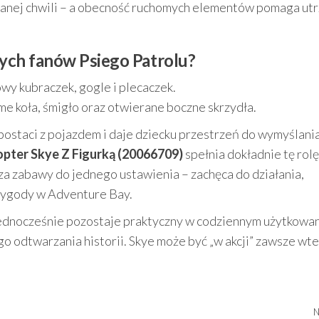
w danej chwili – a obecność ruchomych elementów pomaga ut
ych fanów Psiego Patrolu?
wy kubraczek, gogle i plecaczek.
e koła, śmigło oraz otwierane boczne skrzydła.
 postaci z pojazdem i daje dziecku przestrzeń do wymyślani
kopter Skye Z Figurką (20066709)
spełnia dokładnie tę rolę
cza zabawy do jednego ustawienia – zachęca do działania,
rzygody w Adventure Bay.
 jednocześnie pozostaje praktyczny w codziennym użytkowan
o odtwarzania historii. Skye może być „w akcji” zawsze wte
N