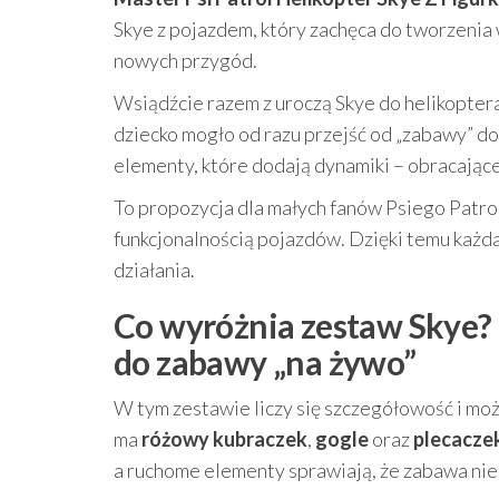
Skye z pojazdem, który zachęca do tworzenia 
nowych przygód.
Wsiądźcie razem z uroczą Skye do helikoptera
dziecko mogło od razu przejść od „zabawy” do 
elementy, które dodają dynamiki – obracające 
To propozycja dla małych fanów Psiego Patrolu
funkcjonalnością pojazdów. Dzięki temu każd
działania.
Co wyróżnia zestaw Skye? 
do zabawy „na żywo”
W tym zestawie liczy się szczegółowość i mo
ma
różowy kubraczek
,
gogle
oraz
plecacze
a ruchome elementy sprawiają, że zabawa nie 