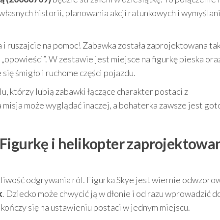
własnych historii, planowania akcji ratunkowych i wymyślan
 i ruszajcie na pomoc! Zabawka została zaprojektowana tak
„opowieści”. W zestawie jest miejsce na figurkę pieska ora
się śmigło i ruchome części pojazdu.
, którzy lubią zabawki łączące charakter postaci z
a misja może wyglądać inaczej, a bohaterka zawsze jest go
Figurkę i helikopter zaprojektowa
żliwość odgrywania ról. Figurka Skye jest wiernie odwzoro
k
. Dziecko może chwycić ją w dłonie i od razu wprowadzić do 
kończy się na ustawieniu postaci w jednym miejscu.