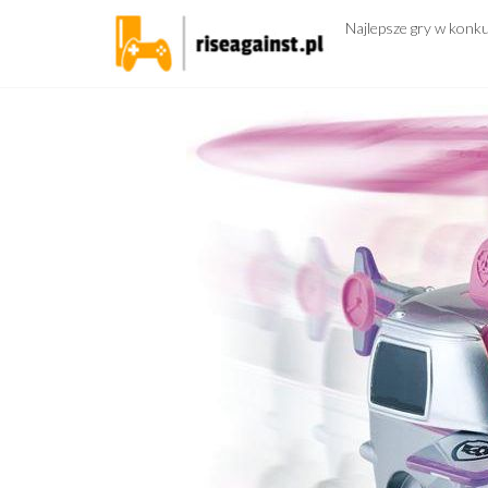
Przejdź
Najlepsze gry w konk
do
treści