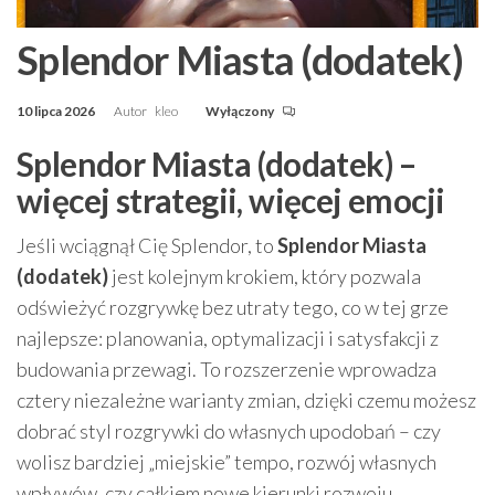
Splendor Miasta (dodatek)
10 lipca 2026
Autor
kleo
Wyłączony
Splendor Miasta (dodatek) –
więcej strategii, więcej emocji
Jeśli wciągnął Cię Splendor, to
Splendor Miasta
(dodatek)
jest kolejnym krokiem, który pozwala
odświeżyć rozgrywkę bez utraty tego, co w tej grze
najlepsze: planowania, optymalizacji i satysfakcji z
budowania przewagi. To rozszerzenie wprowadza
cztery niezależne warianty zmian, dzięki czemu możesz
dobrać styl rozgrywki do własnych upodobań – czy
wolisz bardziej „miejskie” tempo, rozwój własnych
wpływów, czy całkiem nowe kierunki rozwoju.