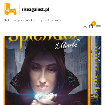
Przejdź
do
treści
Najlepsze gry w konkurencyjnych cenach
0