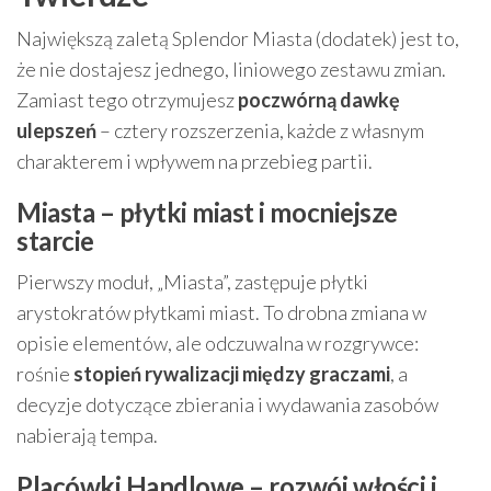
Największą zaletą Splendor Miasta (dodatek) jest to,
że nie dostajesz jednego, liniowego zestawu zmian.
Zamiast tego otrzymujesz
poczwórną dawkę
ulepszeń
– cztery rozszerzenia, każde z własnym
charakterem i wpływem na przebieg partii.
Miasta – płytki miast i mocniejsze
starcie
Pierwszy moduł, „Miasta”, zastępuje płytki
arystokratów płytkami miast. To drobna zmiana w
opisie elementów, ale odczuwalna w rozgrywce:
rośnie
stopień rywalizacji między graczami
, a
decyzje dotyczące zbierania i wydawania zasobów
nabierają tempa.
Placówki Handlowe – rozwój włości i