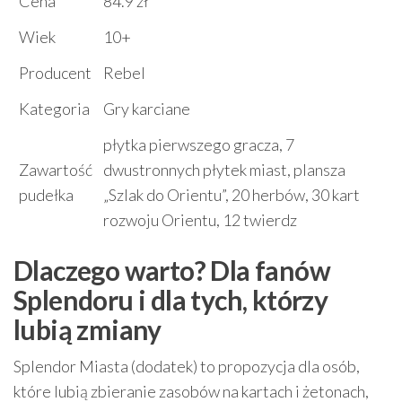
Cena
84.9 zł
Wiek
10+
Producent
Rebel
Kategoria
Gry karciane
płytka pierwszego gracza, 7
Zawartość
dwustronnych płytek miast, plansza
pudełka
„Szlak do Orientu”, 20 herbów, 30 kart
rozwoju Orientu, 12 twierdz
Dlaczego warto? Dla fanów
Splendoru i dla tych, którzy
lubią zmiany
Splendor Miasta (dodatek) to propozycja dla osób,
które lubią zbieranie zasobów na kartach i żetonach,