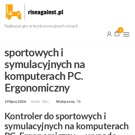
Przejdź
do
treści
Najlepsze gry w konkurencyjnych cenach
0
sportowych i
symulacyjnych na
komputerach PC.
Ergonomiczny
19 lipca 2026
Autor
kleo
Wyłączony
Kontroler do sportowych i
symulacyjnych na komputerach