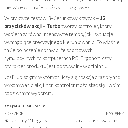
męczące w trakcie dłuższych rozgrywek.
W praktyce zestaw: 8-kierunkowy krzyżak +
12
przycisków akcji
+
Turbo
tworzy kontroler, który
wspiera zarówno intensywne tempo, jak i sytuacje
wymagające precyzyjnego kierunkowania. To właśnie
takie połączenie sprawia, że sportowych i
symulacyjnych na komputerach PC. Ergonomiczny
charakter produktu jest odczuwalny w działaniu.
Jeśli lubisz gry, w których liczy się reakcja oraz płynne
wykonywanie akcji, ten kontroler może stać się Twoim
codziennym wyborem.
Kategoria
Clear
Produkt
Nawigacja
Poprzedni
POPRZEDNI
NASTĘPNY
N
Destiny 2 Legacy
Gra planszowa Games
wpisu
wpis
w