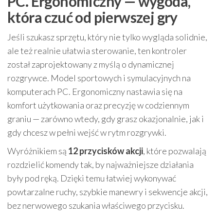
PC. Ergonomiczny — wygoda,
która czuć od pierwszej gry
Jeśli szukasz sprzętu, który nie tylko wygląda solidnie,
ale też realnie ułatwia sterowanie, ten kontroler
został zaprojektowany z myślą o dynamicznej
rozgrywce. Model sportowych i symulacyjnych na
komputerach PC. Ergonomiczny nastawia się na
komfort użytkowania oraz precyzję w codziennym
graniu — zarówno wtedy, gdy grasz okazjonalnie, jak i
gdy chcesz w pełni wejść w rytm rozgrywki.
Wyróżnikiem są
12 przycisków akcji
, które pozwalają
rozdzielić komendy tak, by najważniejsze działania
były pod ręką. Dzięki temu łatwiej wykonywać
powtarzalne ruchy, szybkie manewry i sekwencje akcji,
bez nerwowego szukania właściwego przycisku.