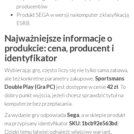
producentów
Produkt SEGA w wersji na komputer z klasyfikacją
ESRB
Najważniejsze informacje o
produkcie: cena, producent i
identyfikator
Wybierając grę, często liczy się nie tylko sama zabawa,
ale też konkretne parametry zakupowe.
Sportsmans
Double Play (Gra PC)
jest dostępne w cenie
42 zł
. To
dobry punkt wyjścia, jeżeli chcesz sprawdzić tytuł na
komputerze bez przepłacania.
Za wydanie gry odpowiada
Sega
, a w sklepie produkt
ma przypisany identyfikator
SKU: 1bcb92e563bd
.
Dzięki temu łatwiej odnaleźć właściwy wariant,