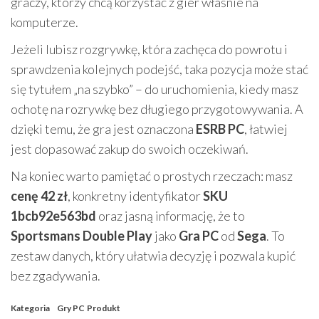
graczy, którzy chcą korzystać z gier właśnie na
komputerze.
Jeżeli lubisz rozgrywkę, która zachęca do powrotu i
sprawdzenia kolejnych podejść, taka pozycja może stać
się tytułem „na szybko” – do uruchomienia, kiedy masz
ochotę na rozrywkę bez długiego przygotowywania. A
dzięki temu, że gra jest oznaczona
ESRB PC
, łatwiej
jest dopasować zakup do swoich oczekiwań.
Na koniec warto pamiętać o prostych rzeczach: masz
cenę 42 zł
, konkretny identyfikator
SKU
1bcb92e563bd
oraz jasną informację, że to
Sportsmans Double Play
jako
Gra PC
od
Sega
. To
zestaw danych, który ułatwia decyzję i pozwala kupić
bez zgadywania.
Kategoria
Gry PC
Produkt