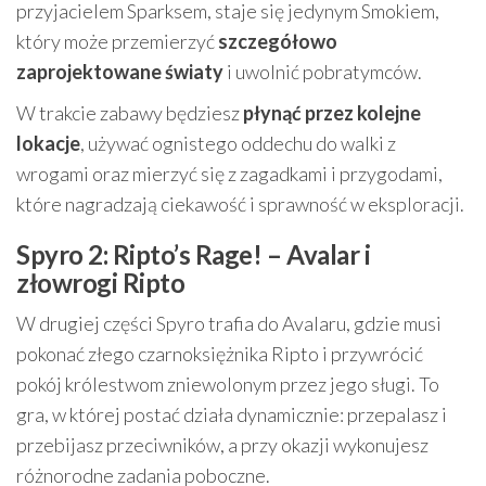
przyjacielem Sparksem, staje się jedynym Smokiem,
który może przemierzyć
szczegółowo
zaprojektowane światy
i uwolnić pobratymców.
W trakcie zabawy będziesz
płynąć przez kolejne
lokacje
, używać ognistego oddechu do walki z
wrogami oraz mierzyć się z zagadkami i przygodami,
które nagradzają ciekawość i sprawność w eksploracji.
Spyro 2: Ripto’s Rage! – Avalar i
złowrogi Ripto
W drugiej części Spyro trafia do Avalaru, gdzie musi
pokonać złego czarnoksiężnika Ripto i przywrócić
pokój królestwom zniewolonym przez jego sługi. To
gra, w której postać działa dynamicznie: przepalasz i
przebijasz przeciwników, a przy okazji wykonujesz
różnorodne zadania poboczne.