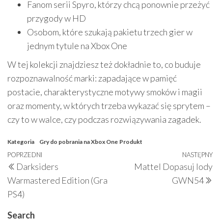
Fanom serii Spyro, którzy chcą ponownie przeżyć
przygody w HD
Osobom, które szukają pakietu trzech gier w
jednym tytule na Xbox One
W tej kolekcji znajdziesz też dokładnie to, co buduje
rozpoznawalność marki: zapadające w pamięć
postacie, charakterystyczne motywy smoków i magii
oraz momenty, w których trzeba wykazać się sprytem –
czy to w walce, czy podczas rozwiązywania zagadek.
Kategoria
Gry do pobrania na Xbox One
Produkt
Nawigacja
Poprzedni
POPRZEDNI
NASTĘPNY
N
Darksiders
Mattel Dopasuj lody
wpisu
wpis
w
Warmastered Edition (Gra
GWN54
PS4)
Search