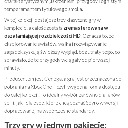
charakterystycznym „iskrzeniem” przygody i ognistym
temperamentem tytułowego smoka.
W tej kolekcji dostajesz trzy klasyczne gry w
komplecie, a całość została
zremasterowana w
oszałamiającej rozdzielczości HD
. Oznacza to, że
eksplorowanie światów, walka i rozwiązywanie
zagadek zyskują świeższy wygląd, bez utraty tego, co
sprawiało, że te przygody wciągały od pierwszej
minuty.
Producentem jest Cenega, a gra jest przeznaczona do
pobrania na Xbox One – czyli wygodna forma dostępu
do całej kolekcji. To idealny wybór zarówno dla fanów
serii, jak i dla osób, które chcą poznać Spyro w wersji
dopracowanej na współczesne standardy.
Trzy gry w jednym pakiecie: