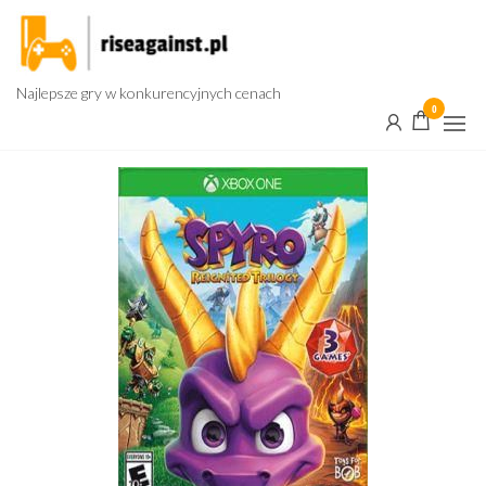
Przejdź
do
treści
Najlepsze gry w konkurencyjnych cenach
0