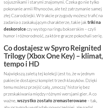
sojusznikami i starymi znajomymi. Czeka go nie tylko
pokonanie armii Rhynoców, ale też zatrzymanie samej
złej Czarodziejki. W trakcie przygody możesz trafić na
zadania o zaskakującym charakterze, takie jak
triki na
deskorolce
czy występ na ringu bokserskim – czyli
humor i różnorodność, za które gracze pokochali serię.
Co dostajesz w Spyro Reignited
Trilogy (Xbox One Key) – klimat,
tempo i HD
Największą zaletą tej kolekcji jest to, że w jednym
pakiecie dostajesz komplet trzech klasyków. Dzięki
temu możesz przejść całą „smoczą” historię bez
przeskakiwania między różnymi wersjami gier. A co
ważne,
wszystko zostało zremasterowane
– tak,
aby przygody wyglądały nowocześniej, ale nadal