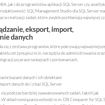
A, jak i do programistów aplikacji SQL Server czy anality
produktywność: SQL Management Studio dla SQL Server ma
w realizacji zadań, które zwykle pochłaniają najwięcej cz
zanie, eksport, import,
nie danych
a się z zestawu programów, które pokrywają najważniejsz
ietu otrzymujesz m.in. narzędzia do administrowania oraz
migracji po prace na kopiach i porównaniach.
anie bazami danych i ich obiektami
import danych do i z baz SQL Server
 się podczas bardziej zaawansowanych zadań, takich jak
. W skład rozwiązania wchodzi m.in. DB Comparer for SQL 