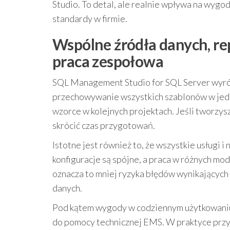
Studio. To detal, ale realnie wpływa na wygodę
standardy w firmie.
Wspólne źródła danych, re
praca zespołowa
SQL Management Studio for SQL Server wyróżn
przechowywanie wszystkich szablonów w jed
wzorce w kolejnych projektach. Jeśli tworzy
skrócić czas przygotowań.
Istotne jest również to, że wszystkie usługi i
konfiguracje są spójne, a praca w różnych mo
oznacza to mniej ryzyka błędów wynikających
danych.
Pod kątem wygody w codziennym użytkowaniu li
do pomocy technicznej EMS. W praktyce prz