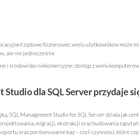
poracyjne/rządowe/biznesowe; wielu użytkowników może m
w, ale nie jednocześnie
jne i środowisko niekomercyjne; dostęp z wielu komputerów
tudio dla SQL Server przydaje si
 ręką, SQL Management Studio for SQL Server działa jak cen
projektowania, migracji, ekstrakcji oraz budowania zapyta
ksportu oraz porównywanie baz – czyli czynności, które czę