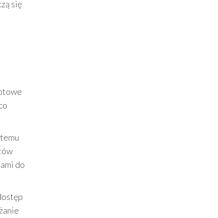
czą się
gotowe
co
i temu
stów
pami do
dostęp
żanie