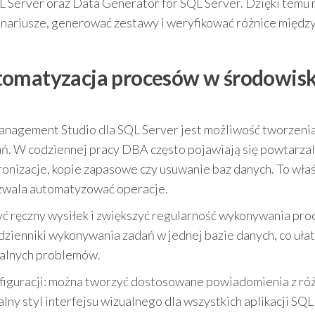
L Server oraz Data Generator for SQL Server. Dzięki temu
cenariusze, generować zestawy i weryfikować różnice międz
tomatyzacja procesów w środowis
Management Studio dla SQL Server jest możliwość tworzeni
ń. W codziennej pracy DBA często pojawiają się powtarza
ronizacje, kopie zapasowe czy usuwanie baz danych. To właś
ozwala automatyzować operacje.
ręczny wysiłek i zwiększyć regularność wykonywania pro
ienniki wykonywania zadań w jednej bazie danych, co uła
ualnych problemów.
nfiguracji: można tworzyć dostosowane powiadomienia z ró
lny styl interfejsu wizualnego dla wszystkich aplikacji SQL