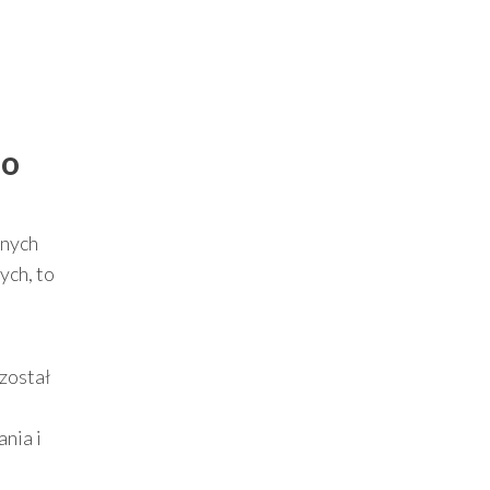
do
anych
ych, to
został
nia i