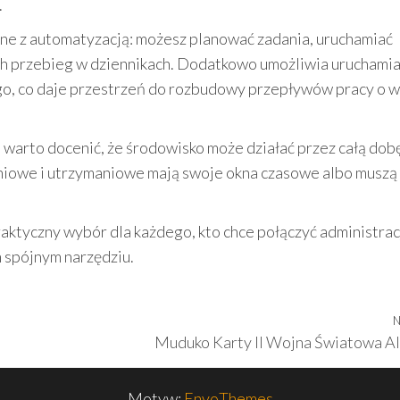
.
ne z automatyzacją: możesz planować zadania, uruchamiać
ch przebieg w dziennikach. Dodatkowo umożliwia uruchami
go, co daje przestrzeń do rozbudowy przepływów pracy o 
, warto docenić, że środowisko może działać przez całą dobę
iowe i utrzymaniowe mają swoje okna czasowe albo muszą
ktyczny wybór dla każdego, kto chce połączyć administrac
 spójnym narzędziu.
N
Muduko Karty II Wojna Światowa Al
Motyw:
EnvoThemes