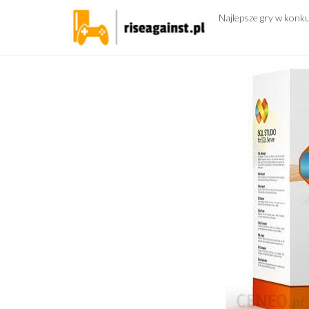
Przejdź
Najlepsze gry w konk
do
treści