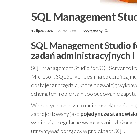
SQL Management Studi
19 lipca 2026
Autor
kleo
Wyłączony
SQL Management Studio fo
zadań administracyjnych 
SQL Management Studio for SQL Server to ko
Microsoft SQL Server. Jeśli na co dzień zajm
dostajesz narzędzia, które pozwalają wykony
schematem i obiektami, po budowanie zapyta
W praktyce oznacza to mniej przełączania mię
zaprojektowany jako
pojedyncze stanowisk
wspierając regularne wykonywanie złożonych 
utrzymywać porządek w projektach SQL.