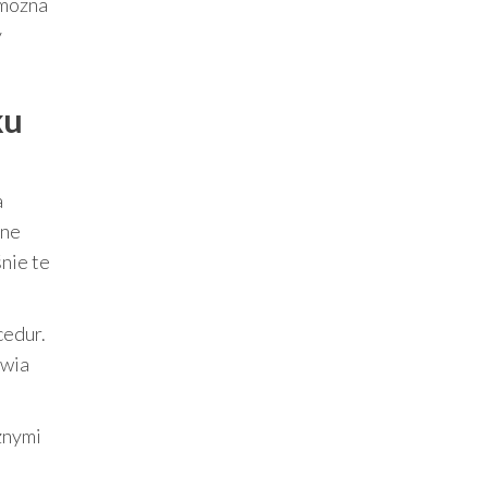
 można
y
ku
a
lne
nie te
cedur.
twia
żnymi