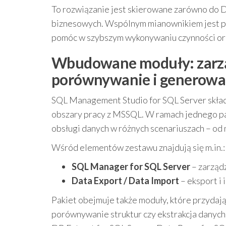
To rozwiązanie jest skierowane zarówno do DB
biznesowych. Wspólnym mianownikiem jest 
pomóc w szybszym wykonywaniu czynności oraz 
Wbudowane moduły: zarząd
porównywanie i generowa
SQL Management Studio for SQL Server skład
obszary pracy z MSSQL. W ramach jednego pak
obsługi danych w różnych scenariuszach – od 
Wśród elementów zestawu znajdują się m.in.:
SQL Manager for SQL Server
– zarządz
Data Export / Data Import
– eksport i 
Pakiet obejmuje także moduły, które przydają
porównywanie struktur czy ekstrakcja danych