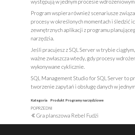
występują w jednym procesie wdrożeniowym
Program wspiera również scenariusze związa
procesy w określonych momentach i śledzić i
zewnętrznych aplikacji z programu planujące
narzędzia.
Jeśli pracujesz z SQL Server w trybie ciągłym
ważne zwłaszcza wtedy, gdy procesy wdrożen
wykonywane cyklicznie.
SQL Management Studio for SQL Server to pra
tworzenie zapytań i obsługę danych w jednym
Kategoria
Produkt
Programy narzędziowe
Nawigacja
Poprzedni
POPRZEDNI
Gra planszowa Rebel Fudżi
wpisu
wpis