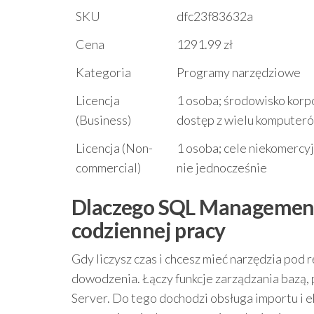
SKU
dfc23f83632a
Cena
1291.99 zł
Kategoria
Programy narzędziowe
Licencja
1 osoba; środowisko kor
(Business)
dostęp z wielu komputeró
Licencja (Non-
1 osoba; cele niekomercy
commercial)
nie jednocześnie
Dlaczego SQL Management S
codziennej pracy
Gdy liczysz czas i chcesz mieć narzędzia pod
dowodzenia. Łączy funkcje zarządzania bazą, 
Server. Do tego dochodzi obsługa importu i e