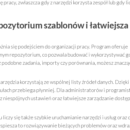
 pracy, zwłaszcza gdy z narzędzi korzysta zespół lub gdy li
pozytorium szablonów i łatwiejsza
ia się podejściem do organizacji pracy. Program oferuje
nym repozytorium, co pozwala budować i wykorzystywać 
sz podobne zadania, importy czy porównania, możesz znaczą
 narzędzia korzystają ze wspólnej listy źródeł danych. Dzięk
dułach przebiega płynniej. Dla administratorów i programi
 z niespójnych ustawień oraz łatwiejsze zarządzanie dostę
czy się także szybkie uruchamianie narzędzi i usług oraz 
yspiesza to rozwiązywanie bieżących problemów oraz wdra