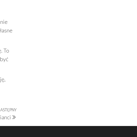
anie
własne
. To
 być
ję,
ASTĘPNY
Następny
ianci
wpis