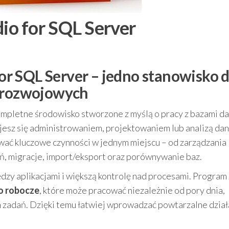
o for SQL Server
r SQL Server – jedno stanowisko 
i rozwojowych
mpletne środowisko stworzone z myślą o pracy z bazami d
ujesz się administrowaniem, projektowaniem lub analizą dan
wać kluczowe czynności w jednym miejscu – od zarządzania
ń, migracje, import/eksport oraz porównywanie baz.
dzy aplikacjami i większą kontrolę nad procesami. Program 
o robocze
, które może pracować niezależnie od pory dnia,
zadań. Dzięki temu łatwiej wprowadzać powtarzalne działa