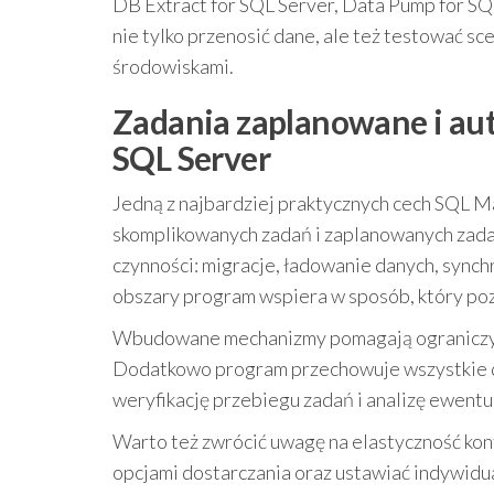
DB Extract for SQL Server, Data Pump for SQ
nie tylko przenosić dane, ale też testować s
środowiskami.
Zadania zaplanowane i au
SQL Server
Jedną z najbardziej praktycznych cech SQL 
skomplikowanych zadań i zaplanowanych zada
czynności: migracje, ładowanie danych, synch
obszary program wspiera w sposób, który p
Wbudowane mechanizmy pomagają ograniczyć 
Dodatkowo program przechowuje wszystkie dz
weryfikację przebiegu zadań i analizę ewent
Warto też zwrócić uwagę na elastyczność ko
opcjami dostarczania oraz ustawiać indywidua