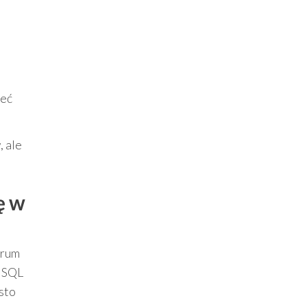
ieć
, ale
ę w
trum
ń SQL
sto