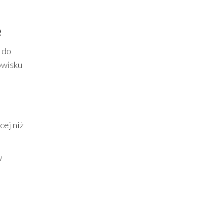
e
 do
owisku
ej niż
w