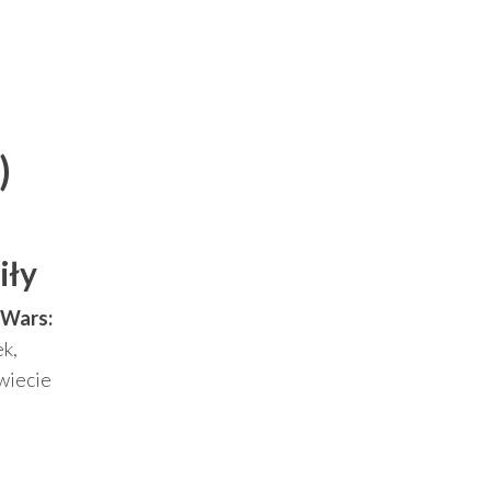
)
iły
 Wars:
k,
wiecie