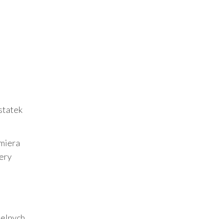
statek
emiera
iery
ielnych