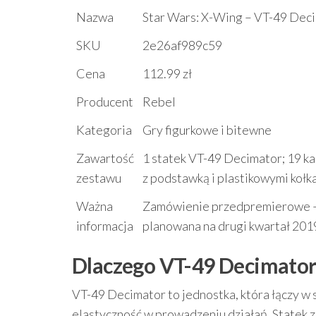
Nazwa
Star Wars: X-Wing – VT-49 Deci
SKU
2e26af989c59
Cena
112.99 zł
Producent
Rebel
Kategoria
Gry figurkowe i bitewne
Zawartość
1 statek VT-49 Decimator; 19 k
zestawu
z podstawką i plastikowymi kołk
Ważna
Zamówienie przedpremierowe – w
informacja
planowana na drugi kwartał 2019
Dlaczego VT-49 Decimator 
VT-49 Decimator to jednostka, która łączy w s
elastyczność w prowadzeniu działań. Statek 