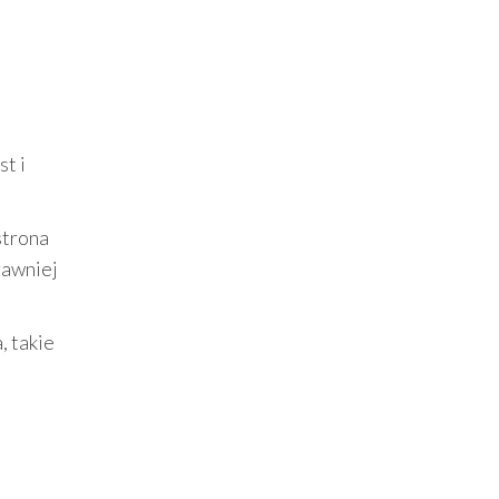
t i
strona
rawniej
, takie