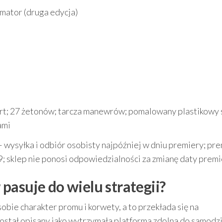
mator (druga edycja)
art; 27 żetonów; tarcza manewrów; pomalowany plastikowy 
ami
ysyłka i odbiór osobisty najpóźniej w dniu premiery; pr
; sklep nie ponosi odpowiedzialności za zmianę daty prem
pasuje do wielu strategii?
obie charakter promu i korwety, a to przekłada się na
został opisany jako wytrzymała platforma zdolna do samodz