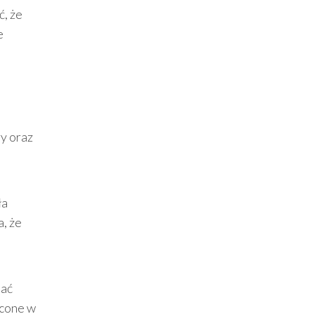
ć, że
e
y oraz
ła
, że
dać
łcone w