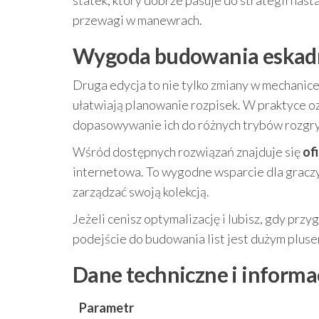
statek, który dobrze pasuje do strategii nas
przewagi w manewrach.
Wygoda budowania eskadr –
Druga edycja to nie tylko zmiany w mechanice
ułatwiają planowanie rozpisek. W praktyce oz
dopasowywanie ich do różnych trybów rozgr
Wśród dostępnych rozwiązań znajduje się
of
internetowa. To wygodne wsparcie dla graczy
zarządzać swoją kolekcją.
Jeżeli cenisz optymalizację i lubisz, gdy prz
podejście do budowania list jest dużym pluse
Dane techniczne i informa
Parametr