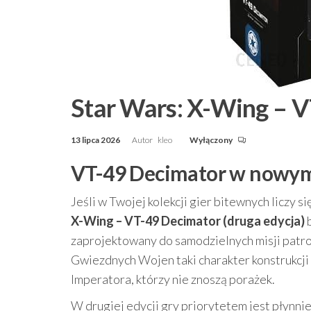
Star Wars: X-Wing – V
13 lipca 2026
Autor
kleo
Wyłączony
VT-49 Decimator w nowym 
Jeśli w Twojej kolekcji gier bitewnych liczy si
X-Wing – VT-49 Decimator (druga edycja)
b
zaprojektowany do samodzielnych misji patro
Gwiezdnych Wojen taki charakter konstrukcji
Imperatora, którzy nie znoszą porażek.
W drugiej edycji gry priorytetem jest płynni