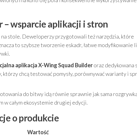
tawionych na kontrolę pola i konsekwentne wykorzystywanie
 wsparcie aplikacji i stron
 na stole. Deweloperzy przygotowali też narzędzia, które
nacza to szybsze tworzenie eskadr, łatwe modyfikowanie lis
ywki.
icjalna aplikacja X-Wing Squad Builder
oraz dedykowana 
, którzy chcą testować pomysły, porównywać warianty i sp
ygotowania do bitwy idą równie sprawnie jak sama rozgrywka
m w całym ekosystemie drugiej edycji.
cje o produkcie
Wartość