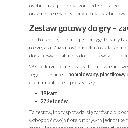
osobne frakcje — odłączone od Sojuszu Rebeli
oraz mocne i słabe strony, co ułatwia budow
Zestaw gotowy do gry – za
Ten konkretny produkt jest przygotowany tak
rozgrywki. Zawartość pudełka została skomp
dodatkowych zakupów do podstawowej obsług
W środku znajdziesz wszystkie najważniejsze 
tego otrzymujesz
pomalowany, plastikowy 
czemu montaż jest prosty i szybki.
19 kart
27 żetonów
To zestaw, który sprawdzi się zarówno dla osó
wzbogacić swoją flotę o masywną jednostkę 