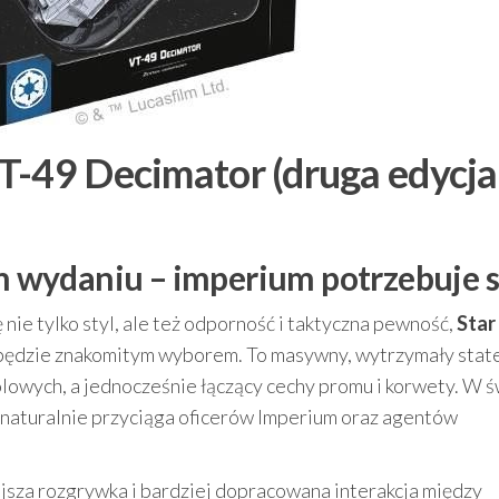
T-49 Decimator (druga edycja
wydaniu – imperium potrzebuje s
ę nie tylko styl, ale też odporność i taktyczna pewność,
Star
ędzie znakomitym wyborem. To masywny, wytrzymały state
lowych, a jednocześnie łączący cechy promu i korwety. W ś
 naturalnie przyciąga oficerów Imperium oraz agentów
ejsza rozgrywka i bardziej dopracowana interakcja między