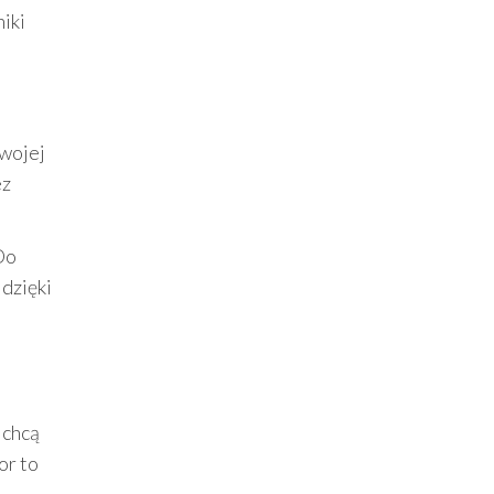
iki
wojej
ez
Do
 dzięki
 chcą
or to