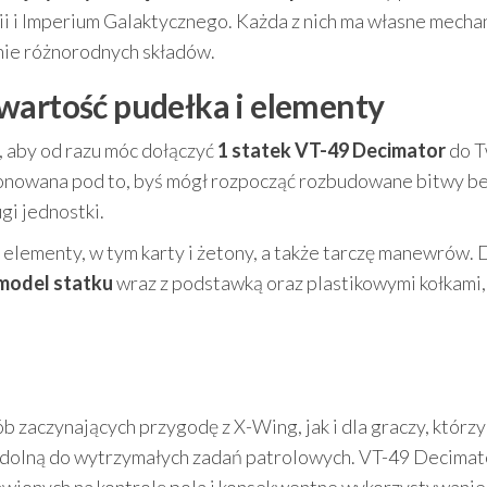
i i Imperium Galaktycznego. Każda z nich ma własne mechan
anie różnorodnych składów.
wartość pudełka i elementy
, aby od razu móc dołączyć
1 statek VT-49 Decimator
do T
onowana pod to, byś mógł rozpocząć rozbudowane bitwy b
i jednostki.
elementy, w tym karty i żetony, a także tarczę manewrów. 
model statku
wraz z podstawką oraz plastikowymi kołkami,
b zaczynających przygodę z X-Wing, jak i dla graczy, którzy
zdolną do wytrzymałych zadań patrolowych. VT-49 Decimat