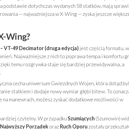
na podstawie dotychczas wydanych 58 statków, mają sprawi
wrowania — najważniejsza w X-Wing — zyska jeszcze większ
 X-Wing?
 – VT-49 Decimator (druga edycja)
jest częścią formatu, w
ień. Najważniejsze z nich to poprawa tempa i komfortu gr
Dzięki temu rozgrywka staje się bardziej przewidywalna, a
.
yczna cecha uniwersum Gwiezdnych Wojen, która dotąd by
nie statkiem i dodaje nowy wymiar głębi bitew. To oznacza
nie na manewrach, możesz zyskać dodatkowe możliwości w
bardziej czytelny. W przypadku
Szumiących
(Szumowin) wi
Najwyższy Porządek
oraz
Ruch Oporu
zostały przekszta