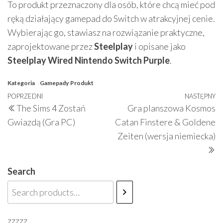
To produkt przeznaczony dla osób, które chcą mieć pod
ręką działający gamepad do Switch w atrakcyjnej cenie.
Wybierając go, stawiasz na rozwiązanie praktyczne,
zaprojektowane przez
Steelplay
i opisane jako
Steelplay Wired Nintendo Switch Purple
.
Kategoria
Gamepady
Produkt
Nawigacja
Poprzedni
POPRZEDNI
NASTĘPNY
N
The Sims 4 Zostań
Gra planszowa Kosmos
wpisu
wpis
w
Gwiazdą (Gra PC)
Catan Finstere & Goldene
Zeiten (wersja niemiecka)
Search
zzzzz