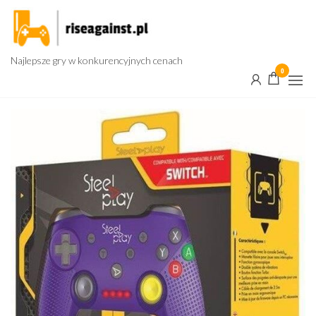
Przejdź
do
treści
Najlepsze gry w konkurencyjnych cenach
0