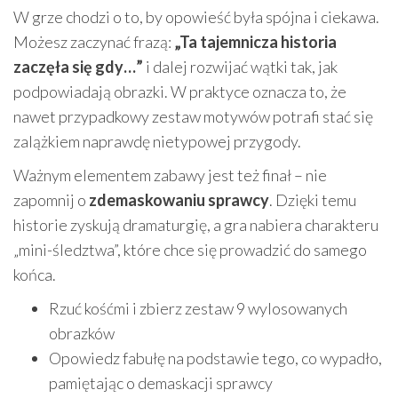
W grze chodzi o to, by opowieść była spójna i ciekawa.
Możesz zaczynać frazą:
„Ta tajemnicza historia
zaczęła się gdy…”
i dalej rozwijać wątki tak, jak
podpowiadają obrazki. W praktyce oznacza to, że
nawet przypadkowy zestaw motywów potrafi stać się
zalążkiem naprawdę nietypowej przygody.
Ważnym elementem zabawy jest też finał – nie
zapomnij o
zdemaskowaniu sprawcy
. Dzięki temu
historie zyskują dramaturgię, a gra nabiera charakteru
„mini-śledztwa”, które chce się prowadzić do samego
końca.
Rzuć kośćmi i zbierz zestaw 9 wylosowanych
obrazków
Opowiedz fabułę na podstawie tego, co wypadło,
pamiętając o demaskacji sprawcy