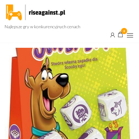
Przejdź
do
treści
Najlepsze gry w konkurencyjnych cenach
0