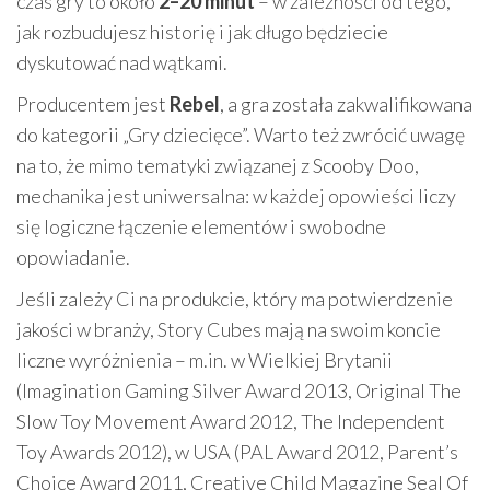
czas gry to około
2–20 minut
– w zależności od tego,
jak rozbudujesz historię i jak długo będziecie
dyskutować nad wątkami.
Producentem jest
Rebel
, a gra została zakwalifikowana
do kategorii „Gry dziecięce”. Warto też zwrócić uwagę
na to, że mimo tematyki związanej z Scooby Doo,
mechanika jest uniwersalna: w każdej opowieści liczy
się logiczne łączenie elementów i swobodne
opowiadanie.
Jeśli zależy Ci na produkcie, który ma potwierdzenie
jakości w branży, Story Cubes mają na swoim koncie
liczne wyróżnienia – m.in. w Wielkiej Brytanii
(Imagination Gaming Silver Award 2013, Original The
Slow Toy Movement Award 2012, The Independent
Toy Awards 2012), w USA (PAL Award 2012, Parent’s
Choice Award 2011, Creative Child Magazine Seal Of