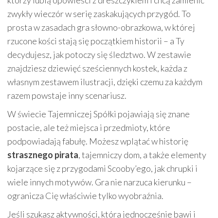
którzy lubią opowieści z dreszczykiem i chcą zamienić
zwykły wieczór w serię zaskakujących przygód. To
prosta w zasadach gra słowno-obrazkowa, w której
rzucone kości stają się początkiem historii – a Ty
decydujesz, jak potoczy się śledztwo. W zestawie
znajdziesz dziewięć sześciennych kostek, każda z
własnym zestawem ilustracji, dzięki czemu za każdym
razem powstaje inny scenariusz.
W świecie Tajemniczej Spółki pojawiają się znane
postacie, ale też miejsca i przedmioty, które
podpowiadają fabułę. Możesz wplątać w historię
strasznego pirata
, tajemniczy dom, a także elementy
kojarzące się z przygodami Scooby’ego, jak chrupki i
wiele innych motywów. Gra nie narzuca kierunku –
ogranicza Cię właściwie tylko wyobraźnia.
Jeśli szukasz aktywności, która jednocześnie bawi i