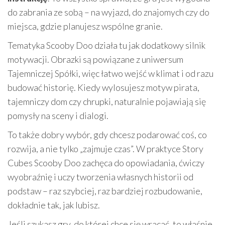
do zabrania ze sobą – na wyjazd, do znajomych czy do
miejsca, gdzie planujesz wspólne granie.
Tematyka Scooby Doo działa tu jak dodatkowy silnik
motywacji. Obrazki są powiązane z uniwersum
Tajemniczej Spółki, więc łatwo wejść w klimat i od razu
budować historię. Kiedy wylosujesz motyw pirata,
tajemniczy dom czy chrupki, naturalnie pojawiają się
pomysły na sceny i dialogi.
To także dobry wybór, gdy chcesz podarować coś, co
rozwija, a nie tylko „zajmuje czas”. W praktyce Story
Cubes Scooby Doo zachęca do opowiadania, ćwiczy
wyobraźnię i uczy tworzenia własnych historii od
podstaw – raz szybciej, raz bardziej rozbudowanie,
dokładnie tak, jak lubisz.
Jeśli szukasz gry, do której chce się wracać, to właśnie