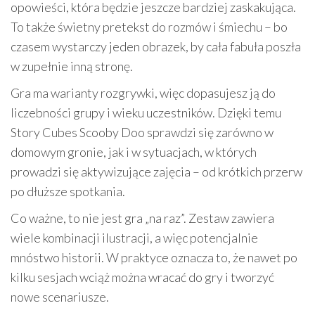
opowieści, która będzie jeszcze bardziej zaskakująca.
To także świetny pretekst do rozmów i śmiechu – bo
czasem wystarczy jeden obrazek, by cała fabuła poszła
w zupełnie inną stronę.
Gra ma warianty rozgrywki, więc dopasujesz ją do
liczebności grupy i wieku uczestników. Dzięki temu
Story Cubes Scooby Doo sprawdzi się zarówno w
domowym gronie, jak i w sytuacjach, w których
prowadzi się aktywizujące zajęcia – od krótkich przerw
po dłuższe spotkania.
Co ważne, to nie jest gra „na raz”. Zestaw zawiera
wiele kombinacji ilustracji, a więc potencjalnie
mnóstwo historii. W praktyce oznacza to, że nawet po
kilku sesjach wciąż można wracać do gry i tworzyć
nowe scenariusze.