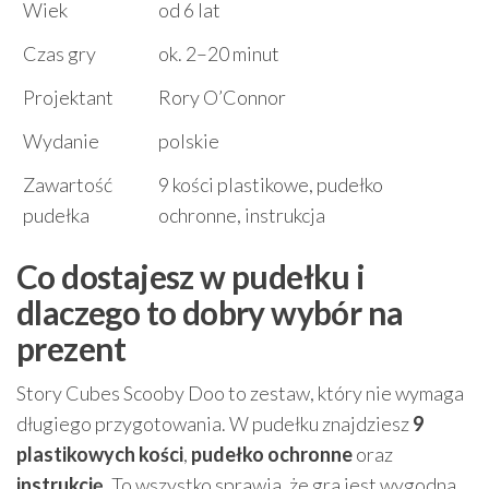
Wiek
od 6 lat
Czas gry
ok. 2–20 minut
Projektant
Rory O’Connor
Wydanie
polskie
Zawartość
9 kości plastikowe, pudełko
pudełka
ochronne, instrukcja
Co dostajesz w pudełku i
dlaczego to dobry wybór na
prezent
Story Cubes Scooby Doo to zestaw, który nie wymaga
długiego przygotowania. W pudełku znajdziesz
9
plastikowych kości
,
pudełko ochronne
oraz
instrukcję
. To wszystko sprawia, że gra jest wygodna