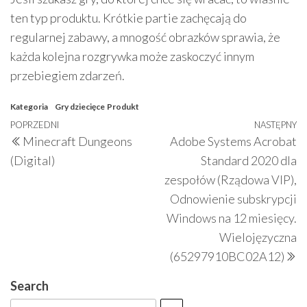
ten typ produktu. Krótkie partie zachęcają do
regularnej zabawy, a mnogość obrazków sprawia, że
każda kolejna rozgrywka może zaskoczyć innym
przebiegiem zdarzeń.
Kategoria
Gry dziecięce
Produkt
Nawigacja
Poprzedni
POPRZEDNI
NASTĘPNY
N
Minecraft Dungeons
Adobe Systems Acrobat
wpisu
wpis
w
(Digital)
Standard 2020 dla
zespołów (Rządowa VIP),
Odnowienie subskrypcji
Windows na 12 miesięcy.
Wielojęzyczna
(65297910BC02A12)
Search