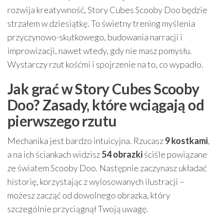
rozwija kreatywność, Story Cubes Scooby Doo będzie
strzałem w dziesiątkę. To świetny trening myślenia
przyczynowo-skutkowego, budowania narracji i
improwizacji, nawet wtedy, gdy nie masz pomysłu.
Wystarczy rzut kośćmi i spojrzenie na to, co wypadło.
Jak grać w Story Cubes Scooby
Doo? Zasady, które wciągają od
pierwszego rzutu
Mechanika jest bardzo intuicyjna. Rzucasz
9 kostkami
,
a na ich ściankach widzisz
54 obrazki
ściśle powiązane
ze światem Scooby Doo. Następnie zaczynasz układać
historię, korzystając z wylosowanych ilustracji –
możesz zacząć od dowolnego obrazka, który
szczególnie przyciągnął Twoją uwagę.