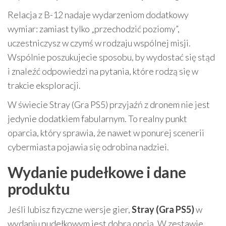
Relacja z B-12 nadaje wydarzeniom dodatkowy
wymiar: zamiast tylko „przechodzić poziomy”,
uczestniczysz w czymś w rodzaju wspólnej misji.
Wspólnie poszukujecie sposobu, by wydostać się stąd
i znaleźć odpowiedzi na pytania, które rodzą się w
trakcie eksploracji.
W świecie Stray (Gra PS5) przyjaźń z dronem nie jest
jedynie dodatkiem fabularnym. To realny punkt
oparcia, który sprawia, że nawet w ponurej scenerii
cybermiasta pojawia się odrobina nadziei.
Wydanie pudełkowe i dane
produktu
Jeśli lubisz fizyczne wersje gier,
Stray (Gra PS5)
w
wydaniu pudełkowym jest dobrą opcją. W zestawie