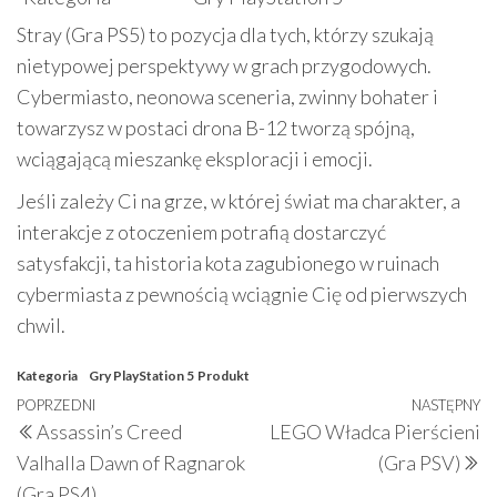
Stray (Gra PS5) to pozycja dla tych, którzy szukają
nietypowej perspektywy w grach przygodowych.
Cybermiasto, neonowa sceneria, zwinny bohater i
towarzysz w postaci drona B-12 tworzą spójną,
wciągającą mieszankę eksploracji i emocji.
Jeśli zależy Ci na grze, w której świat ma charakter, a
interakcje z otoczeniem potrafią dostarczyć
satysfakcji, ta historia kota zagubionego w ruinach
cybermiasta z pewnością wciągnie Cię od pierwszych
chwil.
Kategoria
Gry PlayStation 5
Produkt
Nawigacja
Poprzedni
POPRZEDNI
NASTĘPNY
N
Assassin’s Creed
LEGO Władca Pierścieni
wpisu
wpis
w
Valhalla Dawn of Ragnarok
(Gra PSV)
(Gra PS4)