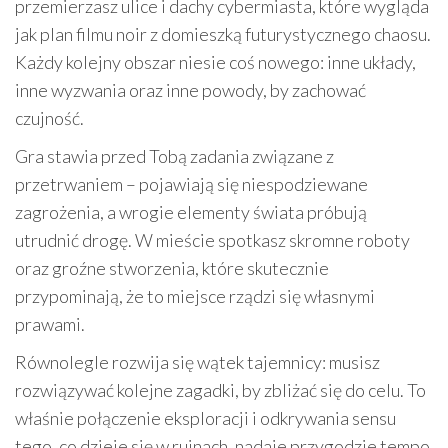
przemierzasz ulice i dachy cybermiasta, które wygląda
jak plan filmu noir z domieszką futurystycznego chaosu.
Każdy kolejny obszar niesie coś nowego: inne układy,
inne wyzwania oraz inne powody, by zachować
czujność.
Gra stawia przed Tobą zadania związane z
przetrwaniem – pojawiają się niespodziewane
zagrożenia, a wrogie elementy świata próbują
utrudnić drogę. W mieście spotkasz skromne roboty
oraz groźne stworzenia, które skutecznie
przypominają, że to miejsce rządzi się własnymi
prawami.
Równolegle rozwija się wątek tajemnicy: musisz
rozwiązywać kolejne zagadki, by zbliżać się do celu. To
właśnie połączenie eksploracji i odkrywania sensu
tego, co dzieje się w ruinach, nadaje przygodzie tempo