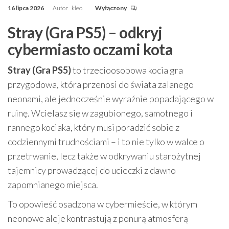
16 lipca 2026
Autor
kleo
Wyłączony
Stray (Gra PS5) – odkryj
cybermiasto oczami kota
Stray (Gra PS5)
to trzecioosobowa kocia gra
przygodowa, która przenosi do świata zalanego
neonami, ale jednocześnie wyraźnie popadającego w
ruinę. Wcielasz się w zagubionego, samotnego i
rannego kociaka, który musi poradzić sobie z
codziennymi trudnościami – i to nie tylko w walce o
przetrwanie, lecz także w odkrywaniu starożytnej
tajemnicy prowadzącej do ucieczki z dawno
zapomnianego miejsca.
To opowieść osadzona w cybermieście, w którym
neonowe aleje kontrastują z ponurą atmosferą