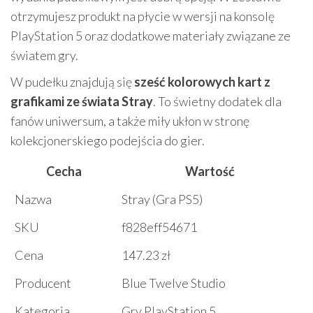
otrzymujesz produkt na płycie w wersji na konsolę
PlayStation 5 oraz dodatkowe materiały związane ze
światem gry.
W pudełku znajdują się
sześć kolorowych kart z
grafikami ze świata Stray
. To świetny dodatek dla
fanów uniwersum, a także miły ukłon w stronę
kolekcjonerskiego podejścia do gier.
Cecha
Wartość
Nazwa
Stray (Gra PS5)
SKU
f828eff54671
Cena
147.23 zł
Producent
Blue Twelve Studio
Kategoria
Gry PlayStation 5