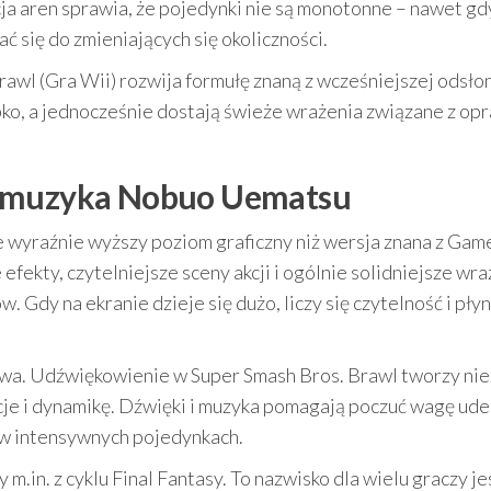
ja aren sprawia, że pojedynki nie są monotonne – nawet gd
 się do zmieniających się okoliczności.
rawl (Gra Wii) rozwija formułę znaną z wcześniejszej odsło
ybko, a jednocześnie dostają świeże wrażenia związane z op
i muzyka Nobuo Uematsu
e wyraźnie wyższy poziom graficzny niż wersja znana z Ga
fekty, czytelniejsze sceny akcji i ogólnie solidniejsze wra
Gdy na ekranie dzieje się dużo, liczy się czytelność i pły
wa. Udźwiękowienie w Super Smash Bros. Brawl tworzy ni
je i dynamikę. Dźwięki i muzyka pomagają poczuć wagę ud
e w intensywnych pojedynkach.
ny m.in. z cyklu Final Fantasy. To nazwisko dla wielu graczy je