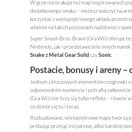
W grze nie brakuje też map inspirowanych po
dodatkowego smaku – możesz walczyć na aren
korzystać z wielopiętrowego układu przestrze
właśnie na takich poziomach najłatwiej o spe
Super Smash Bros. Brawl (Gra Wii) oferuje t
Nintendo, jak i przedstawiciele innych marek 
Snake z Metal Gear Solid
czy
Sonic
.
Postacie, bonusy i areny – 
Jednym z kluczowych elementów rozgrywki są
odpowiednim momencie i potrafią całkowicie 
(Gra Wii) nie liczy się tylko refleks – równie 
co dzieje się tu i teraz.
Rozbudowane, wielopiętrowe mapy tworzą pr
próbując przejąć inicjatywę, albo bardziej k