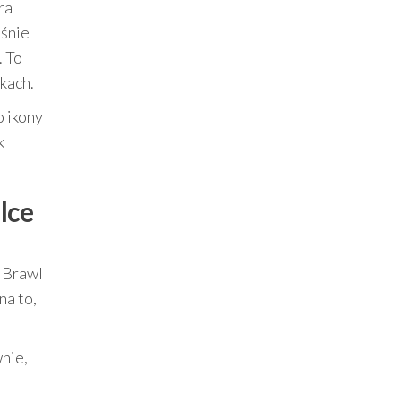
ra
eśnie
. To
kach.
o ikony
k
lce
. Brawl
na to,
nie,