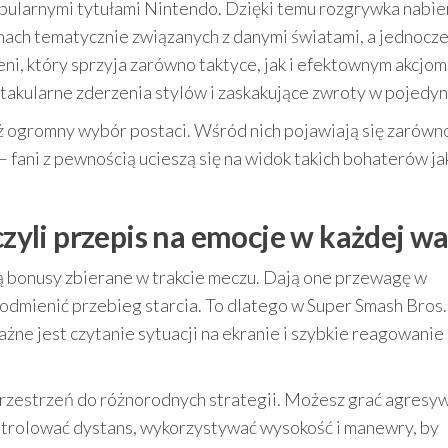
pularnymi tytułami Nintendo. Dzięki temu rozgrywka nabie
ach tematycznie związanych z danymi światami, a jednocz
ni, który sprzyja zarówno taktyce, jak i efektownym akcjom
ktakularne zderzenia stylów i zaskakujące zwroty w pojedyn
eż ogromny wybór postaci. Wśród nich pojawiają się zarówn
– fani z pewnością ucieszą się na widok takich bohaterów ja
czyli przepis na emocje w każdej wa
 bonusy zbierane w trakcie meczu. Dają one przewagę w
odmienić przebieg starcia. To dlatego w Super Smash Bros
ważne jest czytanie sytuacji na ekranie i szybkie reagowanie 
zestrzeń do różnorodnych strategii. Możesz grać agresyw
ontrolować dystans, wykorzystywać wysokość i manewry, by