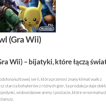
wl (Gra Wii)
a Wii) – bijatyki, które łączą świa
odsłona kultowej serii, która przenosi znany klimat walk z
sz starcia bohaterów z różnych gier, ta produkcja daje dok
ojedynki, widowiskowe areny i postacie, które w normalnyc
planszy.