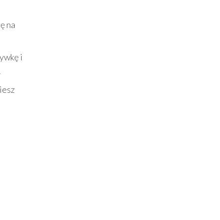
ę na
rywkę i
.
iesz