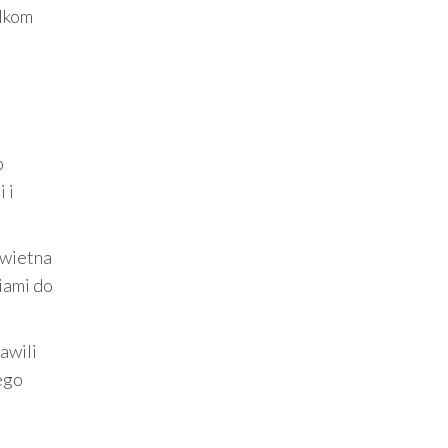
alkom
b
 i
świetna
iami do
awili
nego