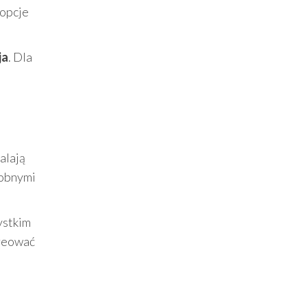
 opcje
ja
. Dla
alają
dobnymi
ystkim
kreować