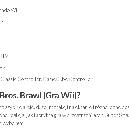
endo Wii
US
DTV
Hz
 Classic Controller, GameCube Controller
Bros. Brawl (Gra Wii)?
em: szybkie akcje, dużo interakcji na ekranie i różnorodne po
ówno reakcja, jak i sprytna gra w przestrzeni aren, Super Sma
ym wyborem.