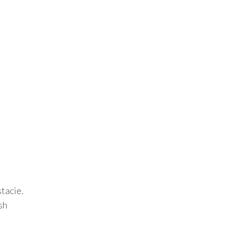
stacie.
sh