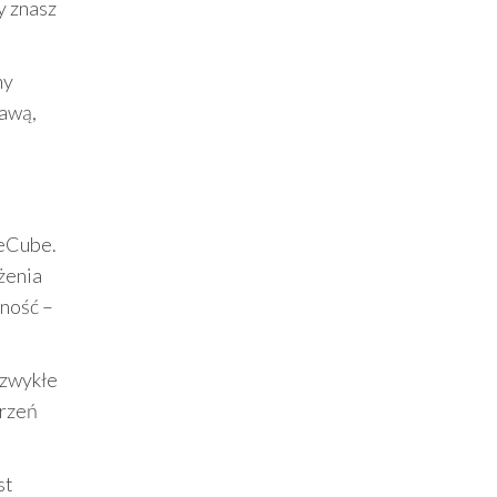
y znasz
ny
rawą,
meCube.
żenia
nność –
ezwykłe
erzeń
st