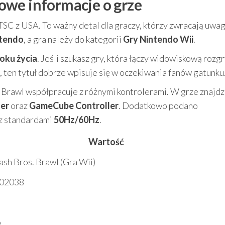
owe informacje o grze
TSC z USA. To ważny detal dla graczy, którzy zwracają uwag
tendo
, a gra należy do kategorii
Gry Nintendo Wii
.
roku życia
. Jeśli szukasz gry, która łączy widowiskową rozg
 ten tytuł dobrze wpisuje się w oczekiwania fanów gatunku
 Brawl współpracuje z różnymi kontrolerami. W grze znajdz
ler
oraz
GameCube Controller
. Dodatkowo podano
z standardami
50Hz/60Hz
.
Wartość
sh Bros. Brawl (Gra Wii)
02038
o