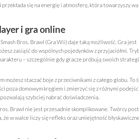
ji przekłada się na energię i atmosferę, która towarzyszy w
ayer i gra online
 Smash Bros. Brawl (Gra Wii) daje taką możliwość. Gra jest
możesz zasiąść do wspólnych pojedynków z przyjaciółmi. Try
harakteru – szczególnie gdy gracze próbują swoich strategii
rym możesz staczać boje z przeciwnikami z całego globu. To 
ści poza domowym kręgiem i zmierzyć się z różnymi podejśc
ine pozwalają szybciej nabrać doświadczenia.
os. Brawl nie jest przesadnie skomplikowane. Twórcy post
a, że w walce liczy się refleks oraz umiejętność błyskawicz