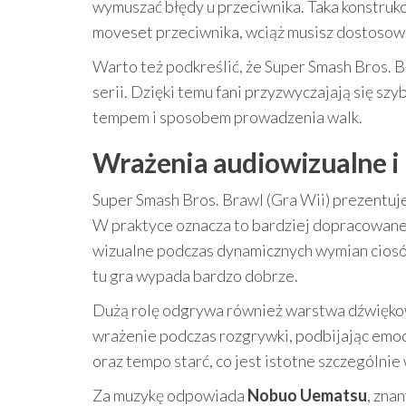
wymuszać błędy u przeciwnika. Taka konstrukc
moveset przeciwnika, wciąż musisz dostosować
Warto też podkreślić, że Super Smash Bros. B
serii. Dzięki temu fani przyzwyczajają się sz
tempem i sposobem prowadzenia walk.
Wrażenia audiowizualne 
Super Smash Bros. Brawl (Gra Wii) prezentuj
W praktyce oznacza to bardziej dopracowane e
wizualne podczas dynamicznych wymian ciosów. 
tu gra wypada bardzo dobrze.
Dużą rolę odgrywa również warstwa dźwięko
wrażenie podczas rozgrywki, podbijając emoc
oraz tempo starć, co jest istotne szczególni
Za muzykę odpowiada
Nobuo Uematsu
, zna