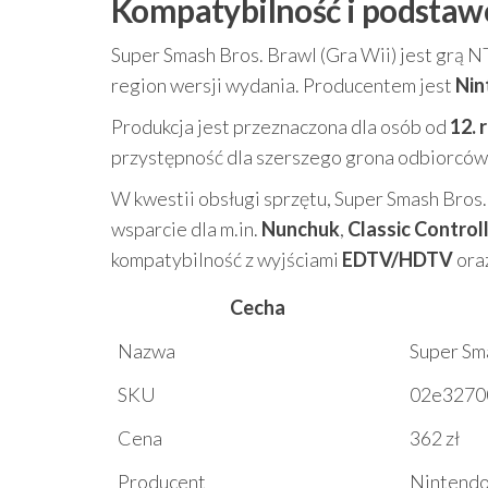
Kompatybilność i podstaw
Super Smash Bros. Brawl (Gra Wii) jest grą N
region wersji wydania. Producentem jest
Nin
Produkcja jest przeznaczona dla osób od
12. 
przystępność dla szerszego grona odbiorców,
W kwestii obsługi sprzętu, Super Smash Bros.
wsparcie dla m.in.
Nunchuk
,
Classic Control
kompatybilność z wyjściami
EDTV/HDTV
ora
Cecha
Nazwa
Super Sma
SKU
02e3270
Cena
362 zł
Producent
Nintend