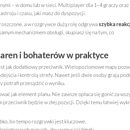
nnymi – w domu lub w sieci. Multiplayer dla 1–4 graczy oraz
troju i czasu, jaki masz do dyspozycji.
proszczone, a w rozgrywce dużą rolę odgrywa
szybka reakc
z samym mechanizmem obsługi, skupiasz się na tym, co
 aren i bohaterów w praktyce
jest jak dodatkowy przeciwnik. Wielopoziomowe mapy pozw
ejścia i kontrolą strefy. Nawet jeśli dwie osoby grają po
y potrafi przesądzić o wyniku.
wać jak element planu. Nie zawsze opłaca się gonić za wsz
 przeciwnik będzie w złej pozycji. Dzięki temu łatwiej wy
bko, bo tempo rozgrywki jest kluczowe.
lopiętrowych mapach, aby wymuszać błędy.