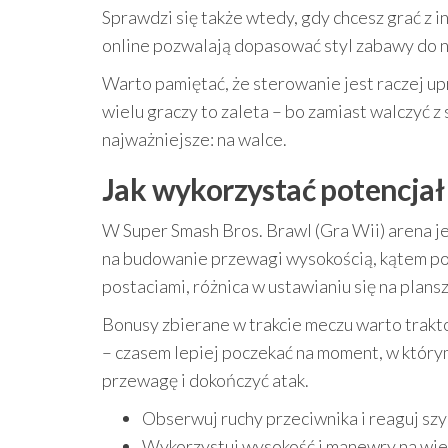
Sprawdzi się także wtedy, gdy chcesz grać z i
online pozwalają dopasować styl zabawy do nas
Warto pamiętać, że sterowanie jest raczej u
wielu graczy to zaleta – bo zamiast walczyć 
najważniejsze: na walce.
Jak wykorzystać potencjał
W Super Smash Bros. Brawl (Gra Wii) arena 
na budowanie przewagi wysokością, kątem pod
postaciami, różnica w ustawianiu się na plansz
Bonusy zbierane w trakcie meczu warto trakto
– czasem lepiej poczekać na moment, w którym
przewagę i dokończyć atak.
Obserwuj ruchy przeciwnika i reaguj szy
Wykorzystuj wysokość i manewry na wie