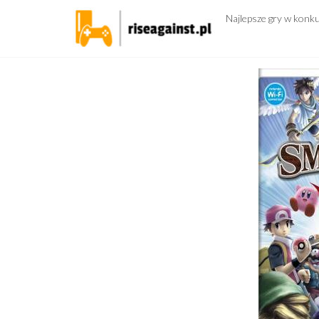
Przejdź
Najlepsze gry w konk
do
treści