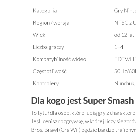
Kategoria
Gry Nint
Region / wersja
NTSC z 
Wiek
od 12 lat
Liczba graczy
1–4
Kompatybilność wideo
EDTV/H
Częstotliwość
50Hz/60
Kontrolery
Nunchuk,
Dla kogo jest Super Smash 
To tytuł dla osób, które lubią gry z charakter
Jeśli cenisz rozgrywkę, w której liczy się zar
Bros. Brawl (Gra Wii) będzie bardzo trafion