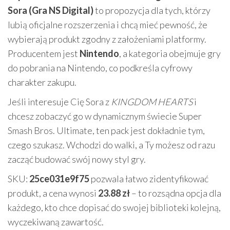
Sora (Gra NS Digital)
to propozycja dla tych, którzy
lubią oficjalne rozszerzenia i chcą mieć pewność, że
wybierają produkt zgodny z założeniami platformy.
Producentem jest
Nintendo
, a kategoria obejmuje gry
do pobrania na Nintendo, co podkreśla cyfrowy
charakter zakupu.
Jeśli interesuje Cię Sora z
KINGDOM HEARTS
i
chcesz zobaczyć go w dynamicznym świecie Super
Smash Bros. Ultimate, ten pack jest dokładnie tym,
czego szukasz. Wchodzi do walki, a Ty możesz od razu
zacząć budować swój nowy styl gry.
SKU:
25ce031e9f75
pozwala łatwo zidentyfikować
produkt, a cena wynosi
23.88 zł
– to rozsądna opcja dla
każdego, kto chce dopisać do swojej biblioteki kolejną,
wyczekiwaną zawartość.