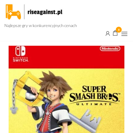
Przejdź
do
treści
Najlepsze gry w konkurencyjnych cenach
0