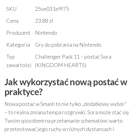
SKU
25ce031e9f75
Cena
23.88 zł
Producent
Nintendo
Kategoria
Gry do pobrania na Nintendo
Typ
Challenger Pack 11 – postać Sora
zawartości
(KINGDOM HEARTS)
Jak wykorzystać nową postać w
praktyce?
Nowa postać w Smash to nie tylko „dodatkowy wybór”
– to realna zmiana tempa rozgrywki. Sora może stać się
Twoim sposobem na przełamanie schematów: warto
przetestować jego ruchy w różnych dystansach i