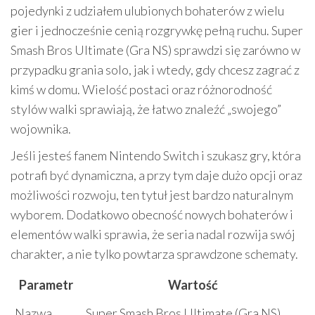
pojedynki z udziałem ulubionych bohaterów z wielu
gier i jednocześnie cenią rozgrywkę pełną ruchu. Super
Smash Bros Ultimate (Gra NS) sprawdzi się zarówno w
przypadku grania solo, jak i wtedy, gdy chcesz zagrać z
kimś w domu. Wielość postaci oraz różnorodność
stylów walki sprawiają, że łatwo znaleźć „swojego”
wojownika.
Jeśli jesteś fanem Nintendo Switch i szukasz gry, która
potrafi być dynamiczna, a przy tym daje dużo opcji oraz
możliwości rozwoju, ten tytuł jest bardzo naturalnym
wyborem. Dodatkowo obecność nowych bohaterów i
elementów walki sprawia, że seria nadal rozwija swój
charakter, a nie tylko powtarza sprawdzone schematy.
Parametr
Wartość
Nazwa
Super Smash Bros Ultimate (Gra NS)