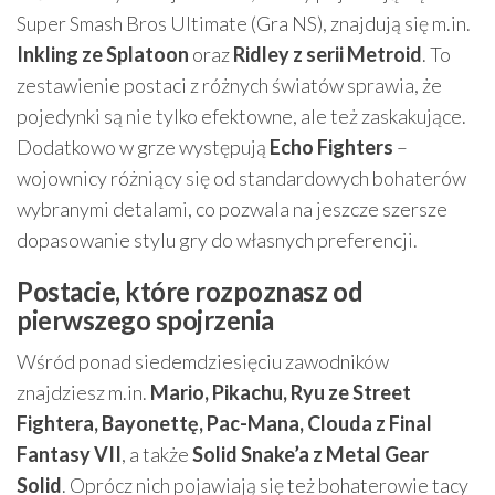
Super Smash Bros Ultimate (Gra NS), znajdują się m.in.
Inkling ze Splatoon
oraz
Ridley z serii Metroid
. To
zestawienie postaci z różnych światów sprawia, że
pojedynki są nie tylko efektowne, ale też zaskakujące.
Dodatkowo w grze występują
Echo Fighters
–
wojownicy różniący się od standardowych bohaterów
wybranymi detalami, co pozwala na jeszcze szersze
dopasowanie stylu gry do własnych preferencji.
Postacie, które rozpoznasz od
pierwszego spojrzenia
Wśród ponad siedemdziesięciu zawodników
znajdziesz m.in.
Mario, Pikachu, Ryu ze Street
Fightera, Bayonettę, Pac-Mana, Clouda z Final
Fantasy VII
, a także
Solid Snake’a z Metal Gear
Solid
. Oprócz nich pojawiają się też bohaterowie tacy