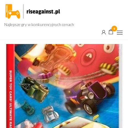
Przejdź
do
treści
Najlepsze gry w konkurencyjnych cenach
0