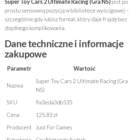
Super Toy Cars 2 Ultimate Racing (Gra NS)
jest po
prostu sensowną pozycją w bibliotece wyścigowej –
szczególnie gdy lubisz format, który daje frajdę bez
zbędnego komplikowania.
Dane techniczne i informacje
zakupowe
Parametr
Wartość
Super Toy Cars 2 Ultimate Racing (Gra
Nazwa
NS)
SKU
9a3eda3db535
Cena
125.83 zł
Producent
Just For Games
Kategoria
Gry Nintendo Switch