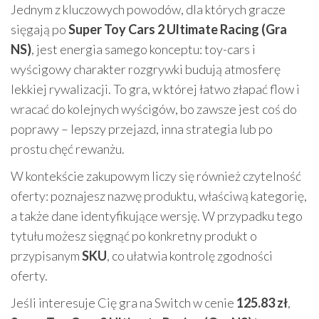
Jednym z kluczowych powodów, dla których gracze
sięgają po
Super Toy Cars 2 Ultimate Racing (Gra
NS)
, jest energia samego konceptu: toy-cars i
wyścigowy charakter rozgrywki budują atmosferę
lekkiej rywalizacji. To gra, w której łatwo złapać flow i
wracać do kolejnych wyścigów, bo zawsze jest coś do
poprawy – lepszy przejazd, inna strategia lub po
prostu chęć rewanżu.
W kontekście zakupowym liczy się również czytelność
oferty: poznajesz nazwę produktu, właściwą kategorię,
a także dane identyfikujące wersję. W przypadku tego
tytułu możesz sięgnąć po konkretny produkt o
przypisanym
SKU
, co ułatwia kontrolę zgodności
oferty.
Jeśli interesuje Cię gra na Switch w cenie
125.83 zł
,