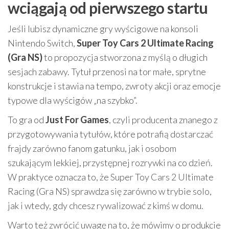
wciągają od pierwszego startu
Jeśli lubisz dynamiczne gry wyścigowe na konsoli
Nintendo Switch,
Super Toy Cars 2 Ultimate Racing
(Gra NS)
to propozycja stworzona z myślą o długich
sesjach zabawy. Tytuł przenosi na tor małe, sprytne
konstrukcje i stawia na tempo, zwroty akcji oraz emocje
typowe dla wyścigów „na szybko”.
To gra od
Just For Games
, czyli producenta znanego z
przygotowywania tytułów, które potrafią dostarczać
frajdy zarówno fanom gatunku, jak i osobom
szukającym lekkiej, przystępnej rozrywki na co dzień.
W praktyce oznacza to, że Super Toy Cars 2 Ultimate
Racing (Gra NS) sprawdza się zarówno w trybie solo,
jak i wtedy, gdy chcesz rywalizować z kimś w domu.
Warto też zwrócić uwagę na to, że mówimy o produkcie