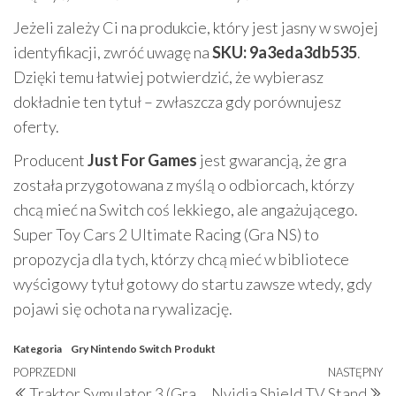
Jeżeli zależy Ci na produkcie, który jest jasny w swojej
identyfikacji, zwróć uwagę na
SKU: 9a3eda3db535
.
Dzięki temu łatwiej potwierdzić, że wybierasz
dokładnie ten tytuł – zwłaszcza gdy porównujesz
oferty.
Producent
Just For Games
jest gwarancją, że gra
została przygotowana z myślą o odbiorcach, którzy
chcą mieć na Switch coś lekkiego, ale angażującego.
Super Toy Cars 2 Ultimate Racing (Gra NS) to
propozycja dla tych, którzy chcą mieć w bibliotece
wyścigowy tytuł gotowy do startu zawsze wtedy, gdy
pojawi się ochota na rywalizację.
Kategoria
Gry Nintendo Switch
Produkt
Nawigacja
Poprzedni
POPRZEDNI
NASTĘPNY
N
Traktor Symulator 3 (Gra
Nvidia Shield TV Stand