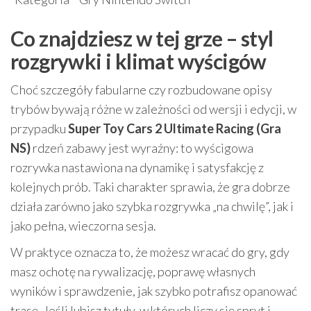
Co znajdziesz w tej grze – styl
rozgrywki i klimat wyścigów
Choć szczegóły fabularne czy rozbudowane opisy
trybów bywają różne w zależności od wersji i edycji, w
przypadku
Super Toy Cars 2 Ultimate Racing (Gra
NS)
rdzeń zabawy jest wyraźny: to wyścigowa
rozrywka nastawiona na dynamikę i satysfakcję z
kolejnych prób. Taki charakter sprawia, że gra dobrze
działa zarówno jako szybka rozgrywka „na chwilę”, jak i
jako pełna, wieczorna sesja.
W praktyce oznacza to, że możesz wracać do gry, gdy
masz ochotę na rywalizację, poprawę własnych
wyników i sprawdzenie, jak szybko potrafisz opanować
trasę. Jeśli lubisz tytuły, w których liczy się spryt i