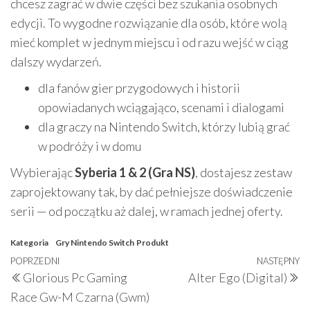
chcesz zagrać w dwie części bez szukania osobnych
edycji. To wygodne rozwiązanie dla osób, które wolą
mieć komplet w jednym miejscu i od razu wejść w ciąg
dalszy wydarzeń.
dla fanów gier przygodowych i historii
opowiadanych wciągająco, scenami i dialogami
dla graczy na Nintendo Switch, którzy lubią grać
w podróży i w domu
Wybierając
Syberia 1 & 2 (Gra NS)
, dostajesz zestaw
zaprojektowany tak, by dać pełniejsze doświadczenie
serii — od początku aż dalej, w ramach jednej oferty.
Kategoria
Gry Nintendo Switch
Produkt
Nawigacja
Poprzedni
POPRZEDNI
NASTĘPNY
N
Glorious Pc Gaming
Alter Ego (Digital)
wpisu
wpis
w
Race Gw-M Czarna (Gwm)