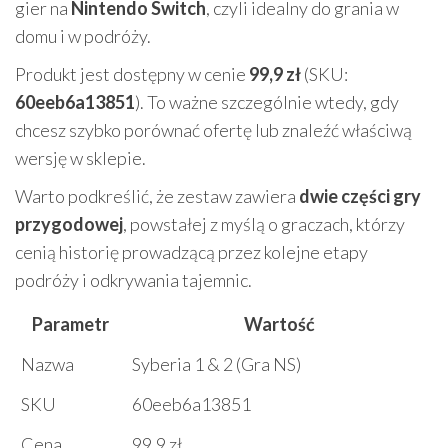
gier na
Nintendo Switch
, czyli idealny do grania w
domu i w podróży.
Produkt jest dostępny w cenie
99,9 zł
(SKU:
60eeb6a13851
). To ważne szczególnie wtedy, gdy
chcesz szybko porównać ofertę lub znaleźć właściwą
wersję w sklepie.
Warto podkreślić, że zestaw zawiera
dwie części gry
przygodowej
, powstałej z myślą o graczach, którzy
cenią historię prowadzącą przez kolejne etapy
podróży i odkrywania tajemnic.
Parametr
Wartość
Nazwa
Syberia 1 & 2 (Gra NS)
SKU
60eeb6a13851
Cena
99,9 zł