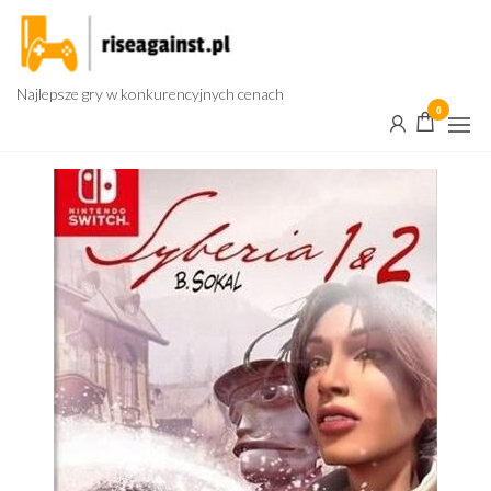
Przejdź
do
treści
Najlepsze gry w konkurencyjnych cenach
0