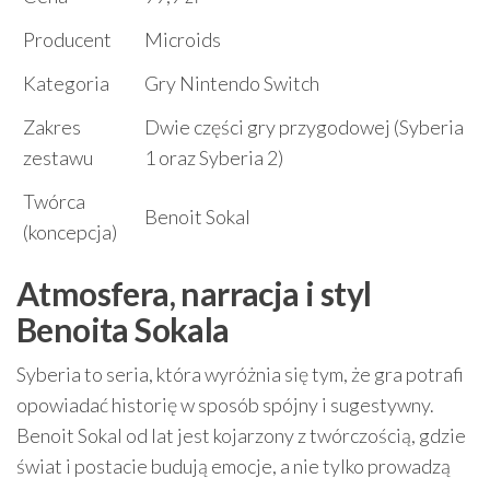
Producent
Microids
Kategoria
Gry Nintendo Switch
Zakres
Dwie części gry przygodowej (Syberia
zestawu
1 oraz Syberia 2)
Twórca
Benoit Sokal
(koncepcja)
Atmosfera, narracja i styl
Benoita Sokala
Syberia to seria, która wyróżnia się tym, że gra potrafi
opowiadać historię w sposób spójny i sugestywny.
Benoit Sokal od lat jest kojarzony z twórczością, gdzie
świat i postacie budują emocje, a nie tylko prowadzą