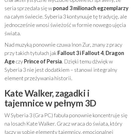
seria sprzedała się w
ponad 3 milionach egzemplarzy
na całym świecie. Syberia 3 kontynuuje tę tradycję, ale
jednocześnie wnosi świeżość w formie nowego ujęcia
świata.
Nad muzyką ponownie czuwa Inon Zur, znany z pracy
przy takich tytułach jak
Fallout 3 i Fallout 4
,
Dragon
Age
czy
Prince of Persia
. Dzięki temu dźwięk w
Syberia 3 nie jest dodatkiem – stanowi integralny
element przeżywania historii.
Kate Walker, zagadki i
tajemnice w pełnym 3D
W Syberia 3 (Gra PC) fabuła ponownie koncentruje się
na losach Kate Walker. Gracz wraca do świata, który
łączy w sobie elementy tajemnicy, emocjonalnej