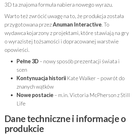
3D ta znajoma formuła nabiera nowego wyrazu.
Warto też zwrócić uwagę na to, że produkcja została
przygotowana przez
Anuman Interactive
. To
wydawca kojarzony z projektami, które stawiają na gry
o wyrazistej tożsamości i dopracowanej warstwie
opowieści.
Pełne 3D
– nowy sposób prezentacji świata i
scen
Kontynuacja historii
Kate Walker – powrót do
znanych wątków
Nowe postacie
– m.in. Victoria McPherson z Still
Life
Dane techniczne i informacje o
produkcie