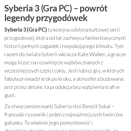
Syberia 3 (Gra PC) – powrót
legendy przygodówek
Syberia 3 (Gra PC)
to kolejna odsłona kultowej serii
przygodowej, która od lat zachwyca fanów klasycznych
historii pełnych zagadek i niepokojącego klimatu. Tym
razem do świata Syberii wkracza Kate Walker, a gracze
mogą liczyć na rozwinięcie wątków znanych z
wcześniejszych części cyklu. Jeśli lubisz gry, w których
fabuła prowadzi krok po kroku, a atmosfera budowana
jest przez detale, ta produkcja bez wątpienia trafi w
gust.
Za stworzeniem marki Syberia stoi Benoit Sokal –
francuski rysownik i jeden z najważniejszych twórców
gatunku. To właśnie jego pomysłowość i
charakterystyczne wyczucie opowieści sprawiły, że