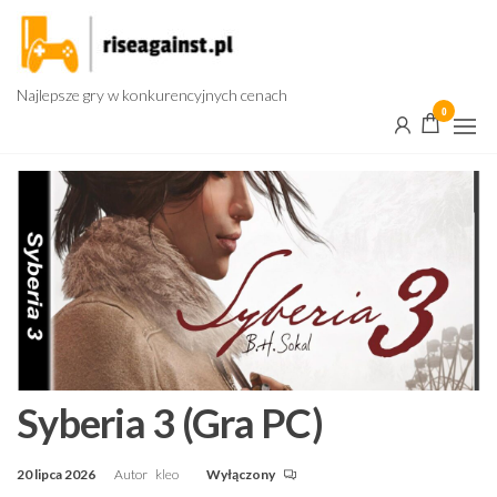
Przejdź
do
treści
Najlepsze gry w konkurencyjnych cenach
0
Syberia 3 (Gra PC)
20 lipca 2026
Autor
kleo
Wyłączony