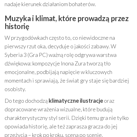
nadaje kierunek działaniom bohaterów.
Muzyka i klimat, które prowadzą przez
historię
W przygodówkach często to, co niewidoczne na
pierwszy rzut oka, decyduje o jakości zabawy. W
Syberia 3 (Gra PC) ważną rolę odgrywa warstwa
dźwiękowa: kompozycje Inona Zura tworzą tło
emocjonalne, podbijają napięcie w kluczowych
momentach i sprawiają, że świat gry staje się bardziej
osobisty.
Do tego dochodzą
klimatyczne ilustracje
oraz
dopracowane wrażenia wizualne, które budują
charakterystyczny styl serii. Dzięki temu gra nie tylko
opowiada historię, ale też zaprasza gracza do jej
przeżycia – krok po kroku, scena po scenie.