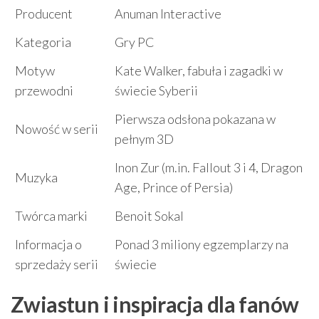
Producent
Anuman Interactive
Kategoria
Gry PC
Motyw
Kate Walker, fabuła i zagadki w
przewodni
świecie Syberii
Pierwsza odsłona pokazana w
Nowość w serii
pełnym 3D
Inon Zur (m.in. Fallout 3 i 4, Dragon
Muzyka
Age, Prince of Persia)
Twórca marki
Benoit Sokal
Informacja o
Ponad 3 miliony egzemplarzy na
sprzedaży serii
świecie
Zwiastun i inspiracja dla fanów