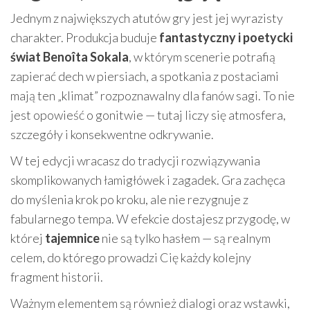
Jednym z największych atutów gry jest jej wyrazisty
charakter. Produkcja buduje
fantastyczny i poetycki
świat Benoîta Sokala
, w którym scenerie potrafią
zapierać dech w piersiach, a spotkania z postaciami
mają ten „klimat” rozpoznawalny dla fanów sagi. To nie
jest opowieść o gonitwie — tutaj liczy się atmosfera,
szczegóły i konsekwentne odkrywanie.
W tej edycji wracasz do tradycji rozwiązywania
skomplikowanych łamigłówek i zagadek. Gra zachęca
do myślenia krok po kroku, ale nie rezygnuje z
fabularnego tempa. W efekcie dostajesz przygodę, w
której
tajemnice
nie są tylko hasłem — są realnym
celem, do którego prowadzi Cię każdy kolejny
fragment historii.
Ważnym elementem są również dialogi oraz wstawki,