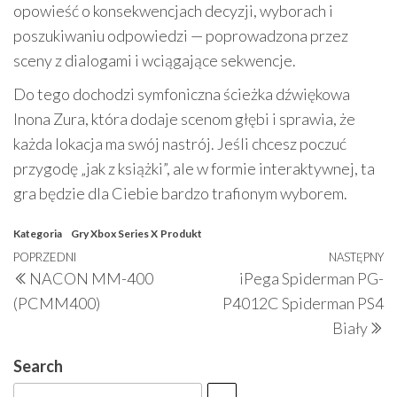
opowieść o konsekwencjach decyzji, wyborach i
poszukiwaniu odpowiedzi — poprowadzona przez
sceny z dialogami i wciągające sekwencje.
Do tego dochodzi symfoniczna ścieżka dźwiękowa
Inona Zura, która dodaje scenom głębi i sprawia, że
każda lokacja ma swój nastrój. Jeśli chcesz poczuć
przygodę „jak z książki”, ale w formie interaktywnej, ta
gra będzie dla Ciebie bardzo trafionym wyborem.
Kategoria
Gry Xbox Series X
Produkt
Nawigacja
Poprzedni
POPRZEDNI
NASTĘPNY
N
NACON MM-400
iPega Spiderman PG-
wpisu
wpis
w
(PCMM400)
P4012C Spiderman PS4
Biały
Search