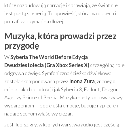
które rozbudowują narrację i sprawiają, że świat nie
jest pustą scenerią. To opowieść, która ma oddech i
potrafi zatrzymać na dłużej.
Muzyka, która prowadzi przez
przygodę
W
Syberia The World Before Edycja
Dwudziestolecia (Gra Xbox Series X)
szczególną rolę
odgrywa dźwięk. Symfoniczna ścieżka dźwiękowa
została skomponowana przez
Inona Zura
, znanego
m.in. z takich produkcji jak Syberia 3, Fallout, Dragon
Age czy Prince of Persia. Muzyka nie tylko towarzyszy
wydarzeniom — podkreśla emocje, buduje napięcie i
nadaje scenom właściwy ciężar.
Jeśli lubisz gry, w których warstwa audio jest częścią