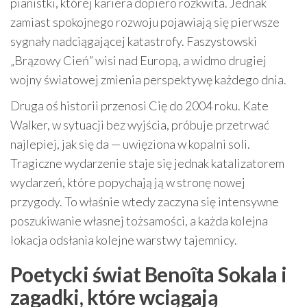
pianistki, której kariera dopiero rozkwita. Jednak
zamiast spokojnego rozwoju pojawiają się pierwsze
sygnały nadciągającej katastrofy. Faszystowski
„Brązowy Cień” wisi nad Europą, a widmo drugiej
wojny światowej zmienia perspektywę każdego dnia.
Druga oś historii przenosi Cię do 2004 roku. Kate
Walker, w sytuacji bez wyjścia, próbuje przetrwać
najlepiej, jak się da — uwięziona w kopalni soli.
Tragiczne wydarzenie staje się jednak katalizatorem
wydarzeń, które popychają ją w stronę nowej
przygody. To właśnie wtedy zaczyna się intensywne
poszukiwanie własnej tożsamości, a każda kolejna
lokacja odsłania kolejne warstwy tajemnicy.
Poetycki świat Benoîta Sokala i
zagadki, które wciągają