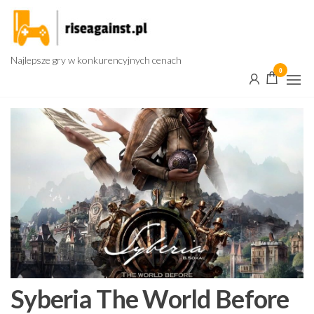
Przejdź
do
treści
Najlepsze gry w konkurencyjnych cenach
0
Syberia The World Before