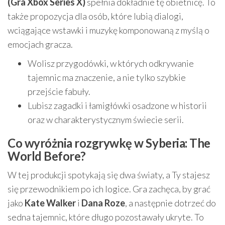
(Gra Xbox Series X)
spełnia dokładnie tę obietnicę. To
także propozycja dla osób, które lubią dialogi,
wciągające wstawki i muzykę komponowaną z myślą o
emocjach gracza.
Wolisz przygodówki, w których odkrywanie
tajemnic ma znaczenie, a nie tylko szybkie
przejście fabuły.
Lubisz zagadki i łamigłówki osadzone w historii
oraz w charakterystycznym świecie serii.
Co wyróżnia rozgrywkę w Syberia: The
World Before?
W tej produkcji spotykają się dwa światy, a Ty stajesz
się przewodnikiem po ich logice. Gra zachęca, by grać
jako
Kate Walker
i
Dana Roze
, a następnie dotrzeć do
sedna tajemnic, które długo pozostawały ukryte. To