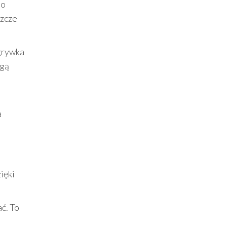
do
szcze
zgrywka
ogą
e
a
zięki
ć. To