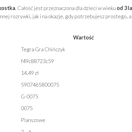
 kostka
. Całość jest przeznaczona dla dzieci w wieku
od 3 l
ej rozrywki, jak i na okazje, gdy potrzebujesz prostego, a
Wartość
Tegra Gra Chińczyk
f49c88723c59
14.49 zł
5907465800075
G-0075
0075
Planszowe
2 – 6