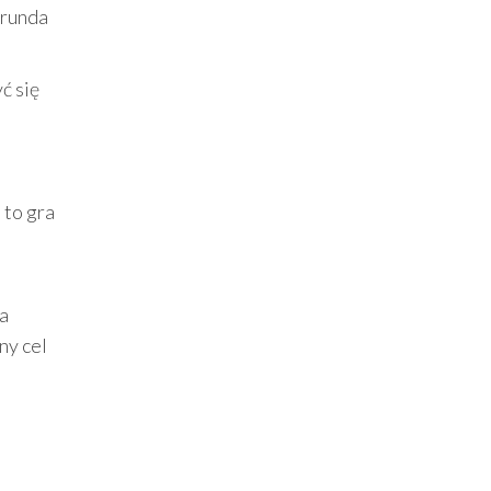
 runda
ć się
 to gra
ga
ny cel