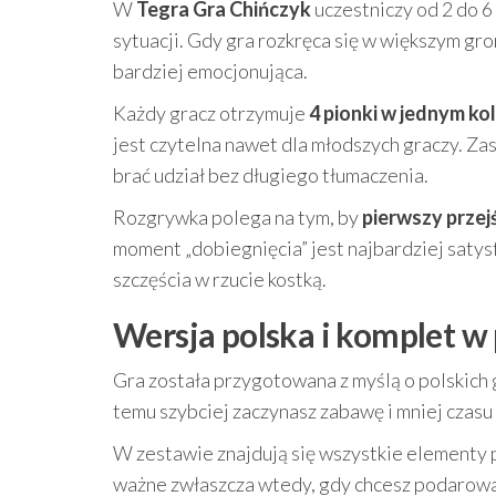
W
Tegra Gra Chińczyk
uczestniczy od 2 do 6
sytuacji. Gdy gra rozkręca się w większym gron
bardziej emocjonująca.
Każdy gracz otrzymuje
4 pionki w jednym ko
jest czytelna nawet dla młodszych graczy. Zas
brać udział bez długiego tłumaczenia.
Rozgrywka polega na tym, by
pierwszy przej
moment „dobiegnięcia” jest najbardziej satysf
szczęścia w rzucie kostką.
Wersja polska i komplet w
Gra została przygotowana z myślą o polskich
temu szybciej zaczynasz zabawę i mniej czas
W zestawie znajdują się wszystkie elementy p
ważne zwłaszcza wtedy, gdy chcesz podarować 