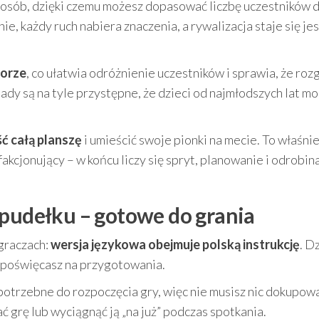
 osób, dzięki czemu możesz dopasować liczbę uczestników 
ie, każdy ruch nabiera znaczenia, a rywalizacja staje się je
lorze
, co ułatwia odróżnienie uczestników i sprawia, że ro
ady są na tyle przystępne, że dzieci od najmłodszych lat m
ść całą planszę
i umieścić swoje pionki na mecie. To właśni
akcjonujący – w końcu liczy się spryt, planowanie i odrobin
 pudełku – gotowe do grania
 graczach:
wersja językowa obejmuje polską instrukcję
. D
u poświęcasz na przygotowania.
otrzebne do rozpoczęcia gry, więc nie musisz nic dokupowa
grę lub wyciągnąć ją „na już” podczas spotkania.