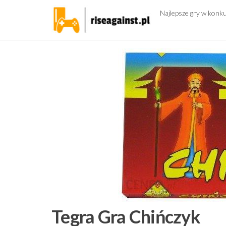
Przejdź
Najlepsze gry w konk
do
treści
Tegra Gra Chińczyk