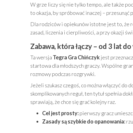
W grze liczy się nie tylko tempo, ale także p
to okazja, by spróbować inaczej – przesunąć p
Dla rodziców i opiekunów istotne jest to, że 
zasad, liczenia i cierpliwości, a przy okazji ś
Zabawa, która łączy – od 3 lat d
Ta wersja
Tegra Gra Chińczyk
jest przeznacz
startowa dla młodszych graczy. Wspólne gran
rozmowy podczas rozgrywki.
Jeżeli szukasz czegoś, co można włączyć do d
skomplikowanych reguł, ten tytuł spełnia dokł
sprawiają, że chce się grać kolejny raz.
Cel jest prosty:
pierwszy gracz umieszcz
Zasady są szybkie do opanowania:
rzu