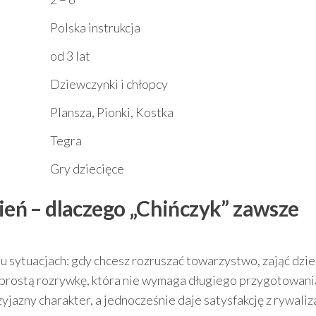
Polska instrukcja
od 3 lat
Dziewczynki i chłopcy
Plansza, Pionki, Kostka
Tegra
Gry dziecięce
zień – dlaczego „Chińczyk” zawsze
u sytuacjach: gdy chcesz rozruszać towarzystwo, zająć dzie
 prostą rozrywkę, która nie wymaga długiego przygotowani
yjazny charakter, a jednocześnie daje satysfakcję z rywaliza