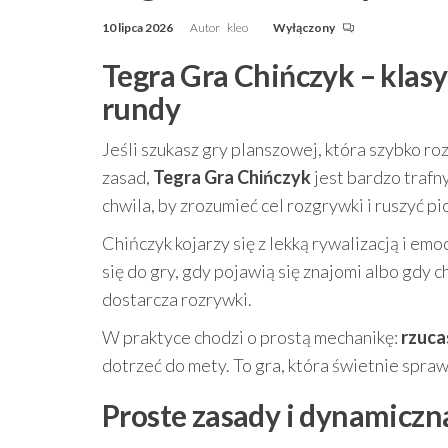
10 lipca 2026
Autor
kleo
Wyłączony
Tegra Gra Chińczyk – klasy
rundy
Jeśli szukasz gry planszowej, która szybko r
zasad,
Tegra Gra Chińczyk
jest bardzo trafn
chwila, by zrozumieć cel rozgrywki i ruszyć pi
Chińczyk kojarzy się z lekką rywalizacją i em
się do gry, gdy pojawią się znajomi albo gdy
dostarcza rozrywki.
W praktyce chodzi o prostą mechanikę:
rzuca
dotrzeć do mety. To gra, która świetnie spra
Proste zasady i dynamiczn