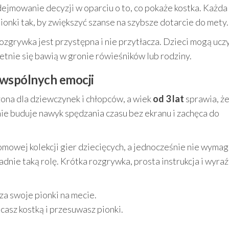
odejmowanie decyzji w oparciu o to, co pokaże kostka. Każda
ionki tak, by zwiększyć szanse na szybsze dotarcie do mety.
rozgrywka jest przystępna i nie przytłacza. Dzieci mogą uczy
wietnie się bawią w gronie rówieśników lub rodziny.
o wspólnych emocji
ona dla dziewczynek i chłopców, a wiek
od 3 lat
sprawia, że
ie buduje nawyk spędzania czasu bez ekranu i zachęca do
omowej kolekcji gier dziecięcych, a jednocześnie nie wyma
adnie taką rolę. Krótka rozgrywka, prosta instrukcja i wyraź
a swoje pionki na mecie.
casz kostką i przesuwasz pionki.