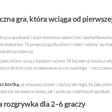
czna gra, która wciąga od pierwsze
ozkręca spotkanie i daje mnóstwo radości bez skomplikowan
ym wyborem. To propozycja dla dzieci i całej rodziny: wysta
onkami po planszy.
ocjami, które rosną z każdym ruchem. W tej wersji możesz wł
 chcesz skrócić czas oczekiwania na coś ważnego – mecz zaws
sz kostką
, przesuwasz pionki i dążysz do tego, by jako pie
wdza się zarówno w domu, jak i podczas rodzinnych spotkań.
a rozgrywka dla 2–6 graczy