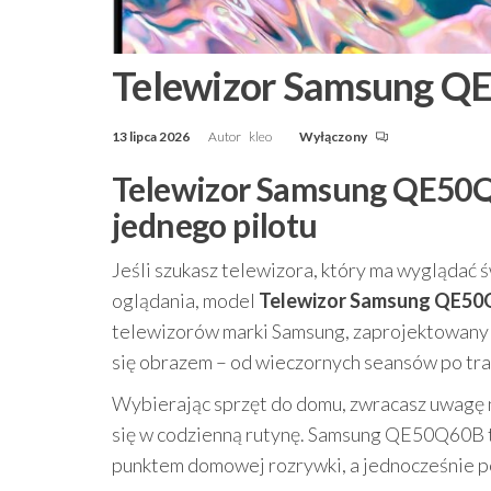
Telewizor Samsung 
13 lipca 2026
Autor
kleo
Wyłączony
Telewizor Samsung QE50Q6
jednego pilotu
Jeśli szukasz telewizora, który ma wyglądać
oglądania, model
Telewizor Samsung QE5
telewizorów marki Samsung, zaprojektowany z 
się obrazem – od wieczornych seansów po tr
Wybierając sprzęt do domu, zwracasz uwagę nie
się w codzienną rutynę. Samsung QE50Q60B to
punktem domowej rozrywki, a jednocześnie 