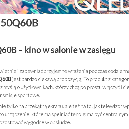
QE50Q60B
0B – kino w salonie w zasięgu
 świetnie i zapewniać przyjemne wrażenia podczas codzien
0Q60B
jest bardzo ciekawą propozycją. To produkt z kategor
myślą o użytkownikach, którzy chcą po prostu włączyć i ci
ansmisje sportowe.
 tylko na przekątną ekranu, ale też na to, jak telewizor w
 urządzenie, które ma spełniać tę rolę: ma być centralnym
pozostawać wygodne w obsłudze.