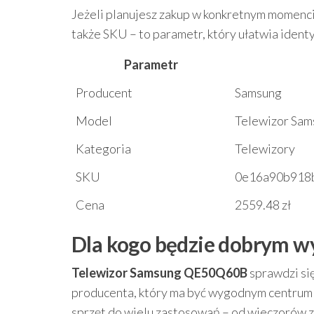
Jeżeli planujesz zakup w konkretnym momenci
także SKU – to parametr, który ułatwia identy
Parametr
Producent
Samsung
Model
Telewizor Sa
Kategoria
Telewizory
SKU
0e16a90b918
Cena
2559.48 zł
Dla kogo będzie dobrym 
Telewizor Samsung QE50Q60B
sprawdzi si
producenta, który ma być wygodnym centrum d
sprzęt do wielu zastosowań – od wieczorów z