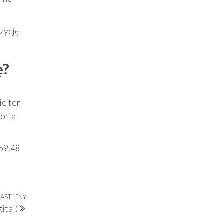
ozycję
ę?
ie ten
oria i
559.48
ASTĘPNY
Następny
ital)
wpis