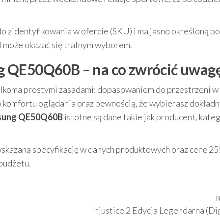
 do zidentyfikowania w ofercie (SKU) i ma jasno określoną p
l może okazać się trafnym wyborem.
g QE50Q60B – na co zwrócić uwag
kilkoma prostymi zasadami: dopasowaniem do przestrzeni w
 komfortu oglądania oraz pewnością, że wybierasz dokładn
msung QE50Q60B
istotne są dane takie jak producent, kateg
wskazaną specyfikację w danych produktowych oraz cenę 2
 budżetu.
N
Injustice 2 Edycja Legendarna (Dig