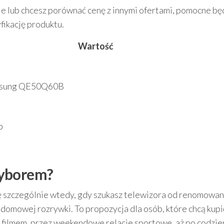
e lub chcesz porównać cenę z innymi ofertami, pomocne bę
fikację produktu.
Wartość
msung QE50Q60B
b
wyborem?
ę szczególnie wtedy, gdy szukasz telewizora od renomowa
omowej rozrywki. To propozycja dla osób, które chcą kupi
 filmem, przez weekendowe relacje sportowe, aż po codzi