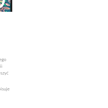
nego
ii
eszyć
pisuje