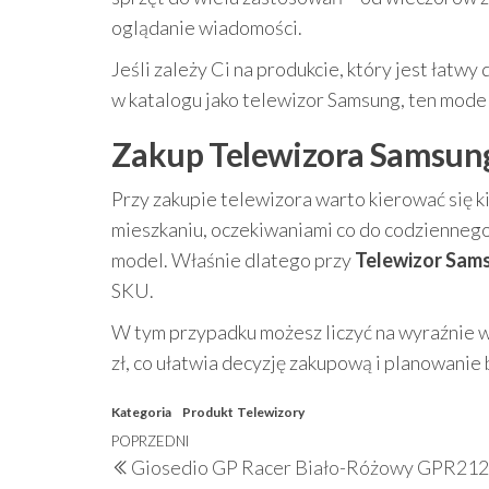
oglądanie wiadomości.
Jeśli zależy Ci na produkcie, który jest łatwy
w katalogu jako telewizor Samsung, ten mode
Zakup Telewizora Samsun
Przy zakupie telewizora warto kierować się 
mieszkaniu, oczekiwaniami co do codziennego
model. Właśnie dlatego przy
Telewizor Sa
SKU.
W tym przypadku możesz liczyć na wyraźnie 
zł, co ułatwia decyzję zakupową i planowanie
Kategoria
Produkt
Telewizory
Nawigacja
Poprzedni
POPRZEDNI
Giosedio GP Racer Biało-Różowy GPR212
wpisu
wpis