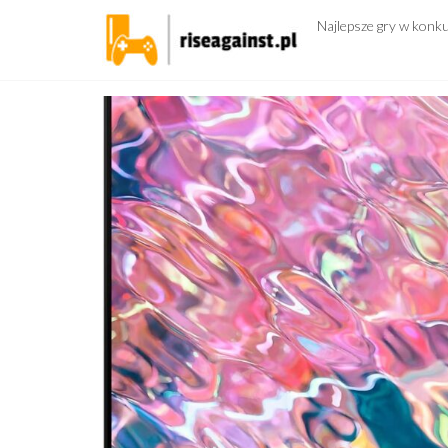
Przejdź
Najlepsze gry w konk
do
treści