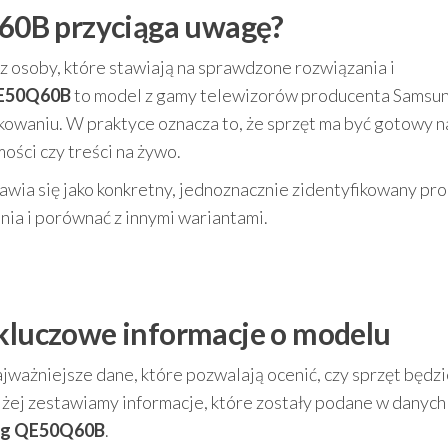
0B przyciąga uwagę?
z osoby, które stawiają na sprawdzone rozwiązania i
QE50Q60B
to model z gamy telewizorów producenta Samsun
waniu. W praktyce oznacza to, że sprzęt ma być gotowy n
mości czy treści na żywo.
jawia się jako konkretny, jednoznacznie zidentyfikowany pro
ia i porównać z innymi wariantami.
 kluczowe informacje o modelu
jważniejsze dane, które pozwalają ocenić, czy sprzęt będz
żej zestawiamy informacje, które zostały podane w danych
ng QE50Q60B
.