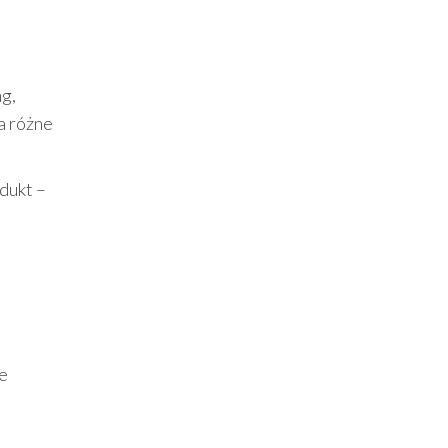
g,
a różne
dukt –
ie