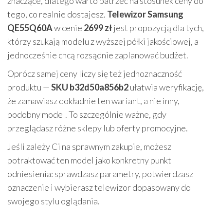
znaczące, dlatego warto patrzeć na stosunek ceny do
tego, co realnie dostajesz.
Telewizor Samsung
QE55Q60A
w cenie
2699 zł
jest propozycją dla tych,
którzy szukają modelu z wyższej półki jakościowej, a
jednocześnie chcą rozsądnie zaplanować budżet.
Oprócz samej ceny liczy się też jednoznaczność
produktu —
SKU b32d50a856b2
ułatwia weryfikację,
że zamawiasz dokładnie ten wariant, a nie inny,
podobny model. To szczególnie ważne, gdy
przeglądasz różne sklepy lub oferty promocyjne.
Jeśli zależy Ci na sprawnym zakupie, możesz
potraktować ten model jako konkretny punkt
odniesienia: sprawdzasz parametry, potwierdzasz
oznaczenie i wybierasz telewizor dopasowany do
swojego stylu oglądania.